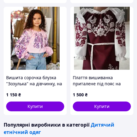
Вишита сорочка блузка
Плаття вишиванка
"Зозулька" на дівчинку, на
приталене під пояс на
рост від 104 до 146 фіолет
дівчинку 104-164 розмір
1 150
₴
1 500
₴
Купити
Купити
Популярні виробники
в категорії
Дитячий
етнічний одяг