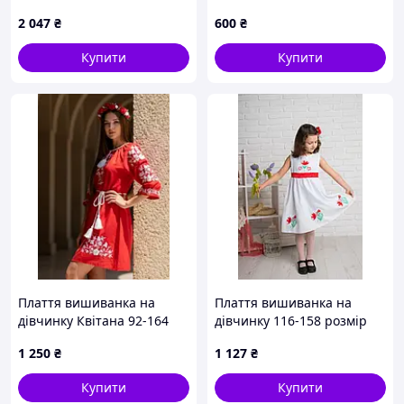
122
блакитного кольору з
2 047
₴
600
₴
коротким рукавом
Купити
Купити
Плаття вишиванка на
Плаття вишиванка на
дівчинку Квітана 92-164
дівчинку 116-158 розмір
розмір
1 250
₴
1 127
₴
Купити
Купити