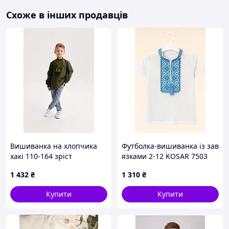
як не виробляються масово по всій Україні. Наші вишиванки
Схоже в інших продавців
продаються
від виробника
. Тому торгівля відбувається як
оптом
, так і
роздріб
. Вишиваночки продаються в деяких
районах Карпат. Користуються популярністю на
Сорочинському ярмарку.
Дитячі розміри
Вишиванка на хлопчика
Футболка-вишиванка із зав
хакі 110-164 зріст
язками 2-12 KOSAR 7503
110 см
1 432
₴
1 310
₴
Купити
Купити