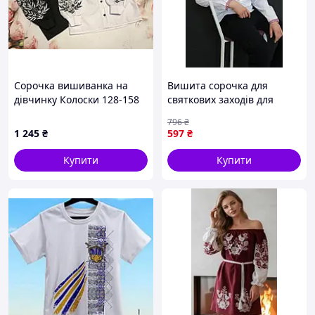
Сорочка вишиванка на
Вишита сорочка для
дівчинку Колоски 128-158
святкових заходів для
р
хлопчиків в школу з
796
₴
довгим рукавом
1 245
₴
597
₴
українською вишивкою
для дітей етнічний одяг
Купити
Купити