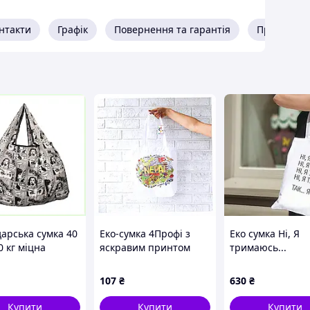
нтакти
Графік
Повернення та гарантія
Про прода
дарська сумка 40
Еко-сумка 4Профі з
Еко сумка Ні, Я
0 кг міцна
яскравим принтом
тримаюсь...
на Оксфорд
Nepal 8662159PK
 873H352X5K
107
₴
630
₴
Купити
Купити
Купити