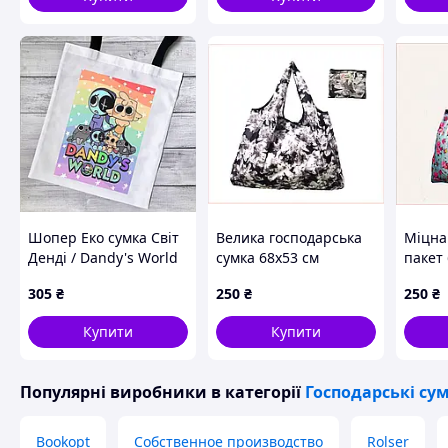
Шопер Еко сумка Світ
Велика господарська
Міцна
Денді / Dandy's World
сумка 68х53 см
пакет 
габардин
вантажна 30 кг
шопін
305
₴
250
₴
250
₴
8C70H5503
подор
E8E1C
Купити
Купити
Популярні виробники
в категорії
Господарські су
Bookopt
Собственное производство
Rolser