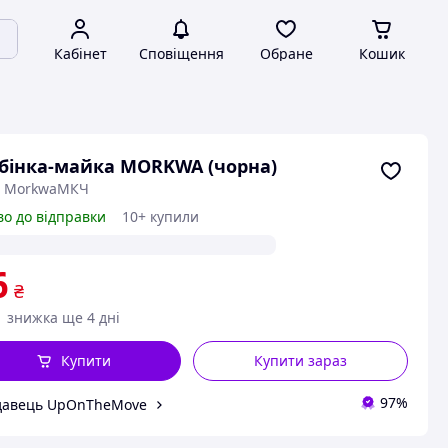
Кабінет
Сповіщення
Обране
Кошик
бінка-майка MORKWA (чорна)
: MorkwaМКЧ
во до відправки
10+ купили
6
₴
знижка ще 4 дні
Купити
Купити зараз
97%
давець UpOnTheMove