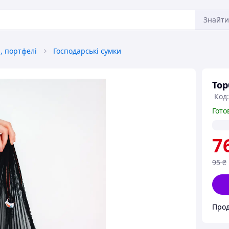
Знайти
и, портфелі
Господарські сумки
Тор
Код
Гото
7
95
₴
Про