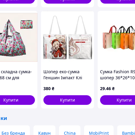
 складна сумка-
Шопер еко-сумка
Сумка Fashion R
68 см для
Геншин Імпакт Клі
шопер 36*26*10
гу та
Genshin Impact Klee 42
STENSON
380
₴
29
.46
₴
ожей,
х 33 см двосторонній
79421
Купити
Купити
Купити
мки
Без бренда
Кавун
China
MobiPrint
Bambi