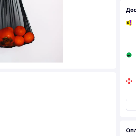
Дос
Опл