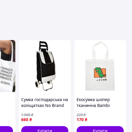
вця
Сумка господарська на
Екосумка шопер
коліщатках No Brand
тканинна Bambi
візок-кравчучка до 40
YZ4711-1-2 37х32 см
1 066
₴
220
₴
кг 94 см 30 л Чорний
Білий
660
₴
170
₴
(2104618361)
Купити
Купити