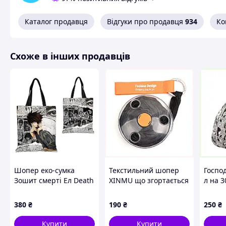
Каталог продавця
Відгуки про продавця
934
Ко
Схоже в інших продавців
Шопер еко-сумка
Текстильний шопер
Госпо
Зошит смерті Ел Death
XINMU що згортається
л на 3
Note L 38 х 35 см
в диск 817ECB9416
ткани
двосторонній
300D,
380
₴
190
₴
250
₴
Купити
Купити