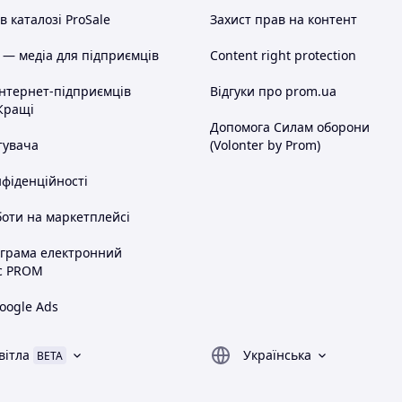
 каталозі ProSale
Захист прав на контент
 — медіа для підприємців
Content right protection
інтернет-підприємців
Відгуки про prom.ua
Кращі
Допомога Силам оборони
тувача
(Volonter by Prom)
нфіденційності
оти на маркетплейсі
ограма електронний
с PROM
oogle Ads
вітла
Українська
BETA