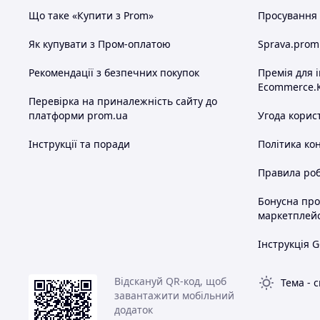
Що таке «Купити з Prom»
Просування в
Як купувати з Пром-оплатою
Sprava.prom
Рекомендації з безпечних покупок
Премія для 
Ecommerce.
Перевірка на приналежність сайту до
платформи prom.ua
Угода корис
Інструкції та поради
Політика ко
Правила роб
Бонусна пр
маркетплей
Інструкція G
Відскануй QR-код, щоб
Тема
-
с
завантажити мобільний
додаток