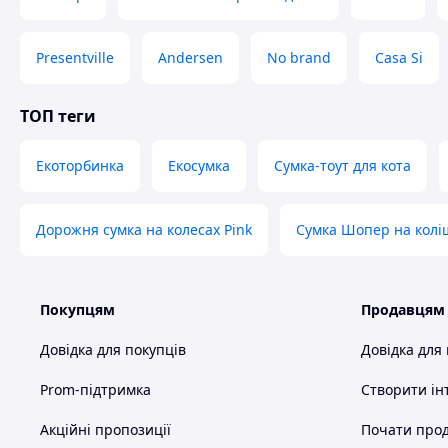
Presentville
Andersen
No brand
Casa Si
ТОП теги
Екоторбинка
Екосумка
Сумка-тоут для кота
Дорожня сумка на колесах Pink
Сумка Шопер на колі
Покупцям
Продавцям
Довідка для покупців
Довідка для
Prom-підтримка
Створити ін
Акційні пропозиції
Почати прод