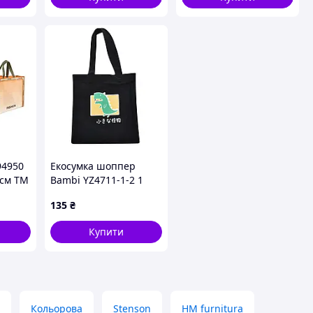
94950
Екосумка шоппер
см ТМ
Bambi YZ4711-1-2 1
відділення Чорний
135
₴
Купити
Кольорова
Stenson
HM furnitura