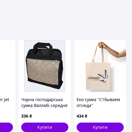
вця
r Jet
Чорна господарська
Еко-сумка "С1бываем
сумка Валлабі середня
отсюда"
7X05771A3H
336
₴
434
₴
Купити
Купити