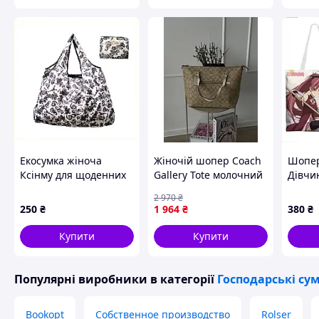
Екосумка жіноча
Жіночій шопер Coach
Шопер
Ксінму для щоденних
Gallery Tote молочний
Дівчи
покупок B817B94M26
Є Є
Мадок
2 970
₴
Puell
250
₴
1 964
₴
380
₴
Kyoko 
см дв
Купити
Купити
Популярні виробники
в категорії
Господарські су
Bookopt
Собственное производство
Rolser