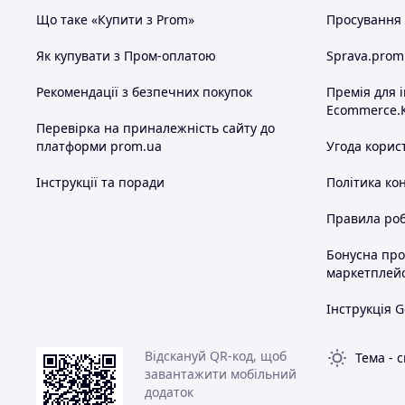
Що таке «Купити з Prom»
Просування в
Як купувати з Пром-оплатою
Sprava.prom
Рекомендації з безпечних покупок
Премія для 
Ecommerce.
Перевірка на приналежність сайту до
платформи prom.ua
Угода корис
Інструкції та поради
Політика ко
Правила роб
Бонусна пр
маркетплей
Інструкція G
Відскануй QR-код, щоб
Тема
-
с
завантажити мобільний
додаток