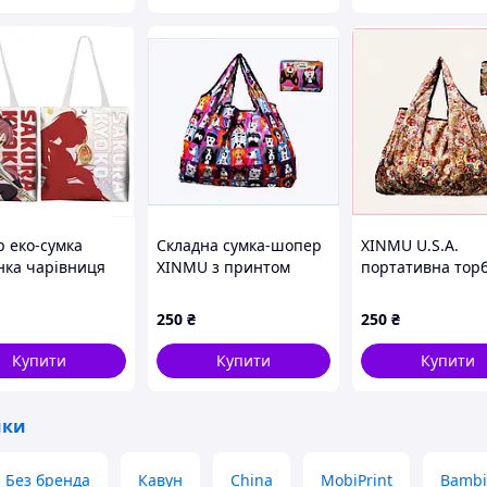
 еко-сумка
Складна сумка-шопер
XINMU U.S.A.
нка чарівниця
XINMU з принтом
портативна торб
а Кьоко Сакура
собак 68х53 см
дрібниць, H81P
a Magi Madoka
870CB5502
250
₴
250
₴
Sakura 33 х 37
осторонній
Купити
Купити
Купити
мки
Без бренда
Кавун
China
MobiPrint
Bambi