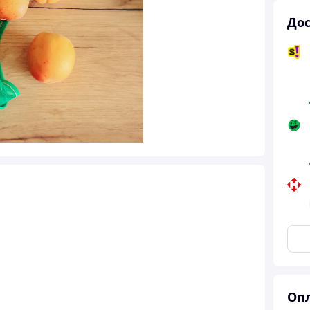
Дос
Опл