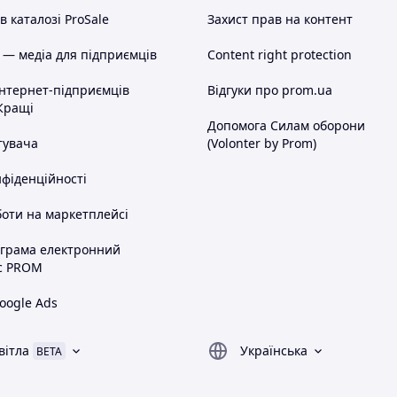
 каталозі ProSale
Захист прав на контент
 — медіа для підприємців
Content right protection
інтернет-підприємців
Відгуки про prom.ua
Кращі
Допомога Силам оборони
тувача
(Volonter by Prom)
нфіденційності
оти на маркетплейсі
ограма електронний
с PROM
oogle Ads
вітла
Українська
BETA