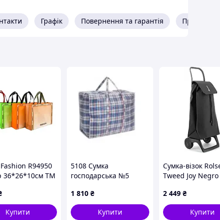
нтакти
Графік
Повернення та гарантія
Про прода
 Fashion R94950
5108 Сумка
Сумка-візок Rolse
 36*26*10см ТМ
господарська №5
Tweed Joy Negro
SON
(75*70*18) - 25 шт.
(JET038-1023)
₴
1 810
₴
2 449
₴
Купити
Купити
Купити