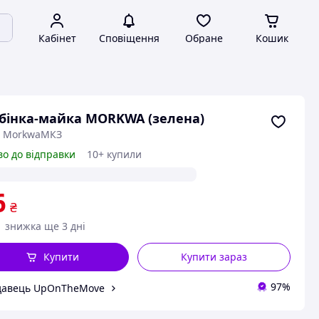
Кабінет
Сповіщення
Обране
Кошик
бінка-майка MORKWA (зелена)
: MorkwaМКЗ
во до відправки
10+ купили
6
₴
знижка ще 3 дні
Купити
Купити зараз
97%
давець UpOnTheMove