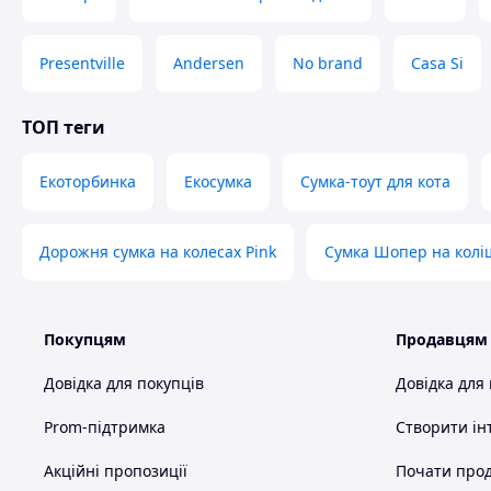
Presentville
Andersen
No brand
Casa Si
ТОП теги
Екоторбинка
Екосумка
Сумка-тоут для кота
Дорожня сумка на колесах Pink
Сумка Шопер на колі
Покупцям
Продавцям
Довідка для покупців
Довідка для
Prom-підтримка
Створити ін
Акційні пропозиції
Почати прод