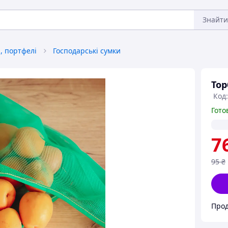
Знайти
и, портфелі
Господарські сумки
Тор
Код
Гото
7
95
₴
Про