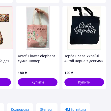
4Profi Flower elephant
Торба Слава Україні
а для
сумка-шопер
4Profi чорна з довгими
H79425
текстильна
ручками, H8681774E
M868B14B75
180
₴
120
₴
Купити
Купити
Кольорова
Stenson
HM furnitura