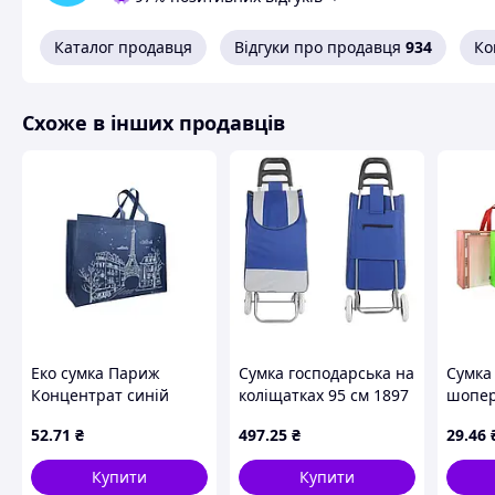
Каталог продавця
Відгуки про продавця
934
Ко
Схоже в інших продавців
Еко сумка Париж
Сумка господарська на
Сумка
Концентрат синій
коліщатках 95 см 1897
шопер
500x370х(2*100)(1*30)
візок сумка кравчучка
STEN
52
.71
₴
497
.25
₴
29
.46
500мм ТМ RendPak
Синя
Купити
Купити