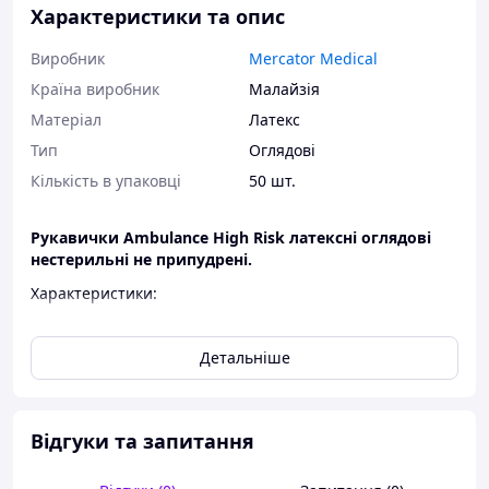
Характеристики та опис
Виробник
Mercator Medical
Країна виробник
Малайзія
Матеріал
Латекс
Тип
Оглядові
Кількість в упаковці
50 шт.
Рукавички Ambulance High Risk латексні оглядові
нестерильні не припудрені.
Характеристики:
Тип рукавички: оглядові, діагностичні
Детальніше
Матеріал: латексні
Пудра: неприпудрені
Стерильність: нестерильні
Відгуки та запитання
Колір: сині