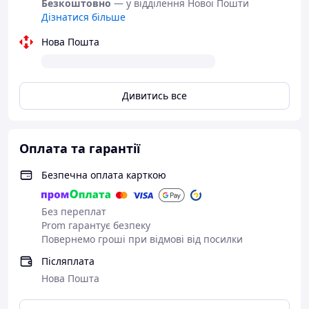
Безкоштовно
— у відділення Нової Пошти
особливої чутливості, водночас надійно захищають
Дізнатися більше
шкірні покриви від впливу агресивних хімічних
речовин. Латексні рукавички призначені для
Нова Пошта
діагностичних оглядів, медичних і косметологічних
процедур, під час прибирання, а також застосовуються
як засіб індивідуального захисту в місцях скупчення
людей у разі несприятливої епідеміологічної ситуації.
Дивитись все
Попри альтернативні варіанти (нітрилові рукавички,
вінілові та інші), латексні рукавички не втрачають своїх
позицій у багатьох сферах використання.
Оплата та гарантії
Безпечна оплата карткою
Без переплат
Prom гарантує безпеку
Повернемо гроші при відмові від посилки
Післяплата
Нова Пошта