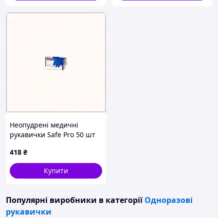
Неопудрені медичні
рукавички Safe Pro 50 шт
синього кольору,
418
₴
61HT547H62
Купити
Популярні виробники
в категорії
Одноразові
рукавички