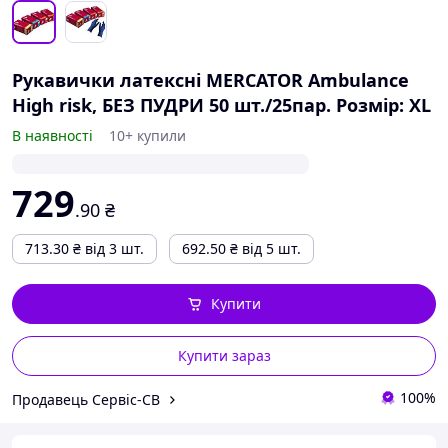
Рукавички латексні MERCATOR Ambulance
High risk, БЕЗ ПУДРИ 50 шт./25пар. Розмір: XL
В наявності
10+ купили
729
.90
₴
713.30
₴
від 3 шт.
692.50
₴
від 5 шт.
Купити
Купити зараз
100%
Продавець Сервіс-СВ