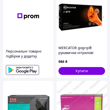
MERCATOR gogrip®
Персональні товарні
рукавички нітрилові
підбірки у додатку
оглядові нестерильні
986
₴
неприпудрені, (orange) р.
M (25 пар/пач) - 2 шт.
Купити