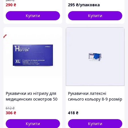
341
₴
290
₴
295
₴/упаковка
Купити
Купити
Рукавички из нітрилу для
Рукавички латексні
медицинских осмотров 50
синього кольору 8-9 розмір
пар XL Кобальт без пудры
Safe Pro, 6154X7KC62
612
₴
и текстуры от ТМ HOFFEN
306
₴
418
₴
Купити
Купити