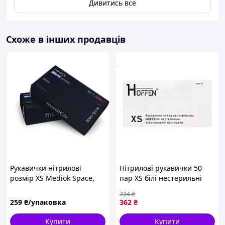
Дивитись все
Схоже в інших продавців
Рукавички нітрилові
Нітрилові рукавички 50
розмір XS Mediok Space,
пар XS білі нестерильні
чорні, неопудрені
для захисту рук від
724
₴
бактерій і хімічних
259
₴/упаковка
362
₴
речовин
Купити
Купити