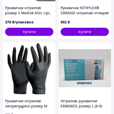
Рукавички нітрилові
Рукавички NITRYLEX®
розмір S Mediok ASH, сірі,
ORANGE нітрилові оглядові
неопудрені
нестерильні неприпудрені
370
₴/упаковка
902
₴
розмір M 50 пар/пач - 2
шт.
Купити
Купити
Рукавички нітрилові
Нітрилові рукавички
неприпудрені розмір M
ERBEMED, розмір L (8-9)
100 шт NITRYLEX BLACK