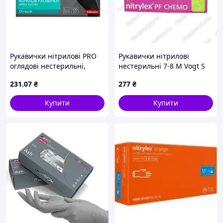
Рукавички нітрилові PRO
Рукавички нітрилові
оглядові нестерильні,
нестерильні 7-8 М Vogt S
неприпудрені, чорні,
231
.07
₴
277
₴
100шт/уп., L
Купити
Купити