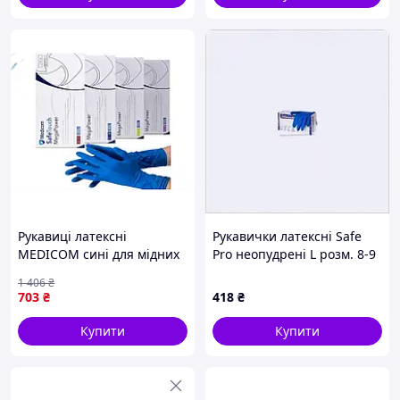
Рукавиці латексні
Рукавички латексні Safe
MEDICOM сині для мідних
Pro неопудрені L розм. 8-9
процедур і захисту рук
25 пара/уп (71024),
1 406
₴
підвищеного ризику 25
X6K15476B2
703
₴
418
₴
пар
Купити
Купити