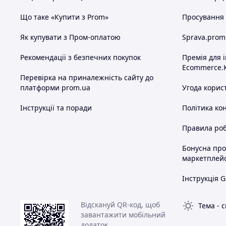
Що таке «Купити з Prom»
Просування в
Як купувати з Пром-оплатою
Sprava.prom
Рекомендації з безпечних покупок
Премія для 
Ecommerce.
Перевірка на приналежність сайту до
платформи prom.ua
Угода корис
Інструкції та поради
Політика ко
Правила роб
Бонусна пр
маркетплей
Інструкція G
Відскануй QR-код, щоб
Тема
-
с
завантажити мобільний
додаток