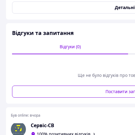
Колір
Синій
Детальн
Розмір
S
Опудрені
Ні
Рукавички Ambulance High Risk латексні оглядові нест
Відгуки та запитання
Характеристики:
Відгуки (0)
Тип рукавички: оглядові, діагностичні
Матеріал: латексні
Пудра: неприпудрені
Стерильність: нестерильні
Ще не було відгуків про то
Колір: сині
Поставити за
Форма: амбідекстральні (підходять на праву та ліву руку)
Розмір: S
Кількість в упаковці: 25 пар (50 шт.)
Був online:
вчора
Доступні розміри: S (6-7); М (7-8); L (8-9); XL (9-10)
Сервіс-СВ
Особливості:
100% позитивних відгуків