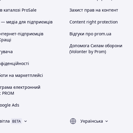
 каталозі ProSale
Захист прав на контент
 — медіа для підприємців
Content right protection
інтернет-підприємців
Відгуки про prom.ua
Кращі
Допомога Силам оборони
тувача
(Volonter by Prom)
нфіденційності
оти на маркетплейсі
ограма електронний
с PROM
oogle Ads
вітла
Українська
BETA