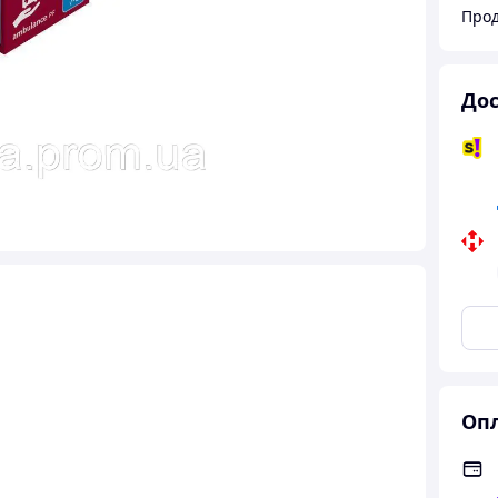
Прод
Дос
Опл