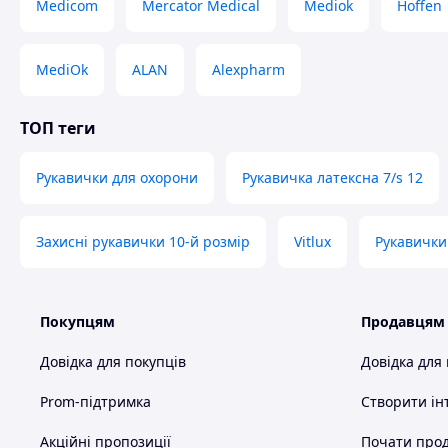
Medicom
Mercator Medical
Mediok
Hoffen
MediOk
ALAN
Alexpharm
ТОП теги
Рукавички для охорони
Рукавичка латексна 7/s 12
Захисні рукавички 10-й розмір
Vitlux
Рукавички
Покупцям
Продавцям
Довідка для покупців
Довідка для
Prom-підтримка
Створити ін
Акційні пропозиції
Почати прод