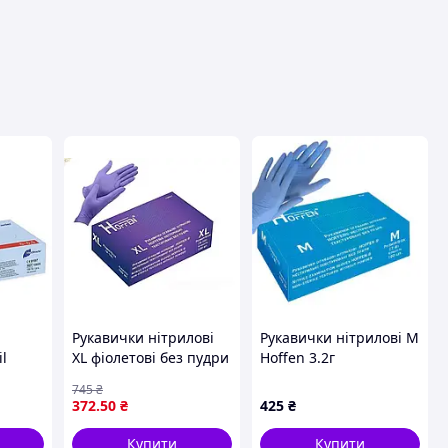
вця
Рукавички нітрилові
Рукавички нітрилові M
il
XL фіолетові без пудри
Hoffen 3.2г
ві
для захисту рук від
нестерильні
745
₴
ові
бактерій і хімії 50 пар
текстуровані б/п
372
.50
₴
425
₴
чки
50пар/уп Топ продаж!
Купити
Купити