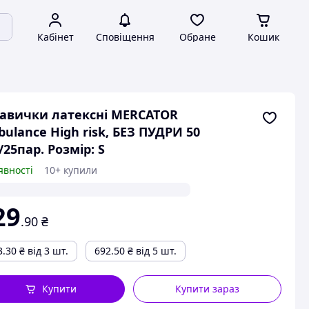
Кабінет
Сповіщення
Обране
Кошик
авички латексні MERCATOR
ulance High risk, БЕЗ ПУДРИ 50
/25пар. Розмір: S
явності
10+ купили
29
.90
₴
3.30
₴
від 3 шт.
692.50
₴
від 5 шт.
Купити
Купити зараз