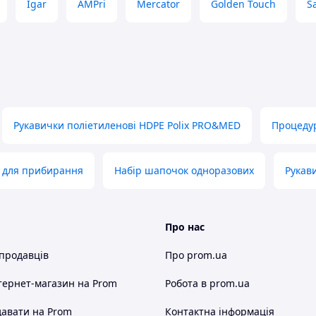
Igar
AMPri
Mercator
Golden Touch
S
Рукавички поліетиленові HDPE Polix PRO&MED
Процедур
 для прибирання
Набір шапочок одноразових
Рукав
Про нас
 продавців
Про prom.ua
тернет-магазин
на Prom
Робота в prom.ua
авати на Prom
Контактна інформація