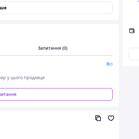
іше
ерильні не припудрені.
Запитання (0)
Всі
вар у цього продавця
питання