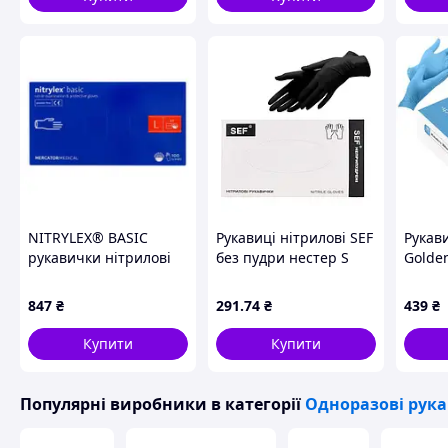
Артик
NITRYLEX® BASIC
Рукавиці нітрилові SEF
Рукав
рукавички нітрилові
без пудри нестер S
Golden
оглядові нестерильні
чорні 100шт/уп.
несте
неприпудрені, L blue
(6663056)
тексту
847
₴
291
.74
₴
439
₴
(50 пар\/пач) - 2 шт.
50пар
Код/Артикул
Купити
Купити
RD30105004
Популярні виробники
в категорії
Одноразові рук