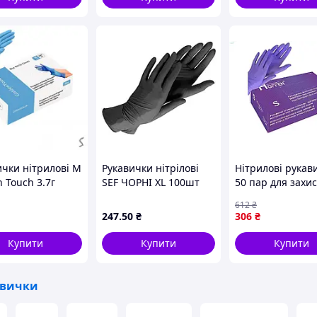
ул RD10011003
ички нітрилові M
Рукавички нітрілові
Нітрилові рукав
 Touch 3.7г
SEF ЧОРНІ XL 100шт
50 пар для захис
рильні
(10/ящ) CG
від бактерій і ві
612
₴
ровані б/п
фіолетові несте
247
.50
₴
306
₴
/уп Топ продаж!
текстуровані
Купити
Купити
Купити
авички