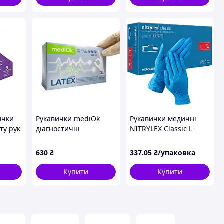
ички
Рукавички mediOk
Рукавички медичні
ту рук
діагностичні
NITRYLEX Classic L
русів
нестерильні латексні
блакитні (50пар/пач)
рильні
неопудрені одноразові
630
₴
337
.05
₴/упаковка
розмір XL 50 пар/пач
219114234XL - 2 шт.
Купити
Купити