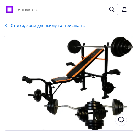
Стійки, лави для жиму та присідань