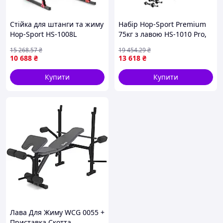
Стійка для штанги та жиму
Набір Hop-Sport Premium
Hop-Sport HS-1008L
75кг з лавою HS-1010 Pro,
штангами та гантелями
15 268
.57
₴
19 454
.29
₴
10 688
₴
13 618
₴
Купити
Купити
Лава Для Жиму WCG 0055 +
Приставка Скотта