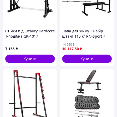
Стійки під штангу Hardcore
Лава для жиму + набір
T-подібна GK-1017
штанг 115 кг RN-Sport +
Гиря у подарунок
14 250
₴
7 155
₴
10 117
.50
₴
Купити
Купити