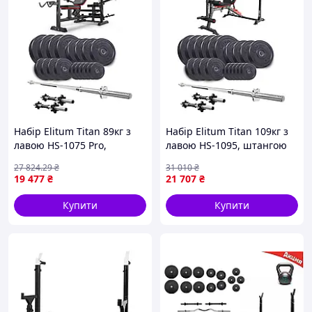
Набір Elitum Titan 89кг з
Набір Elitum Titan 109кг з
лавою HS-1075 Pro,
лавою HS-1095, штангою
штангою та гантелями
та гантелями
27 824
.29
₴
31 010
₴
19 477
₴
21 707
₴
Купити
Купити