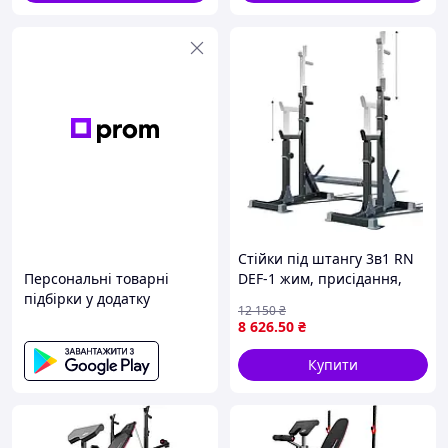
Більше товарів Ви можете знайти на нашому веб-
сайті: https://planetsport.com.ua
Доставка по всій Україні!
Відправляємо без передплат!
Стійки під штангу 3в1 RN
Персональні товарні
DEF-1 жим, присідання,
підбірки у додатку
бруси
12 150
₴
8 626
.50
₴
Купити