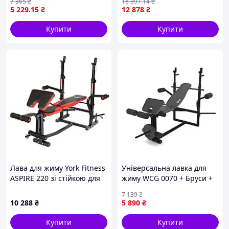
7 365
₴
18 397
.14
₴
5 229
.15
₴
12 878
₴
Купити
Купити
Лава для жиму York Fitness
Універсальна лавка для
ASPIRE 220 зі стійкою для
жиму WCG 0070 + Бруси +
штанги та партою Скотта
Приставка скотта
7 139
₴
10 288
₴
5 890
₴
Купити
Купити