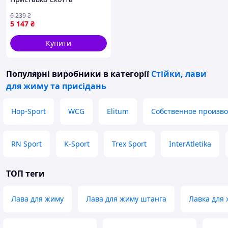
6 239
₴
5 147
₴
Купити
Популярні виробники
в категорії
Стійки, лави
для жиму та присідань
Hop-Sport
WCG
Elitum
Собственное произво
RN Sport
K-Sport
Trex Sport
InterAtletika
ТОП теги
Лава для жиму
Лава для жиму штанга
Лавка для