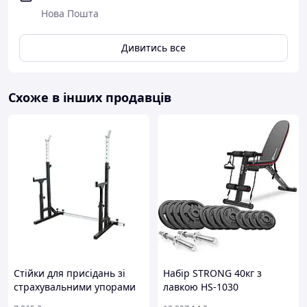
того, щоб вони не зісковзували.
Нова Пошта
Оббивка виконана з високоякісного ПВХ і заповнена
пінополіуретаном – ці матеріали ідеально підходять для
тривалих та інтенсивних фізичних вправ.
Дивитись все
Лава для вправ фірми WCG була виготовлена ​​згідно з
нормою EN 957 щодо безпеки тренувального
обладнання.
Схоже в інших продавців
Стійки для присідань зі
Набір STRONG 40кг з
страхувальними упорами
лавкою HS-1030
RN Sport 40S