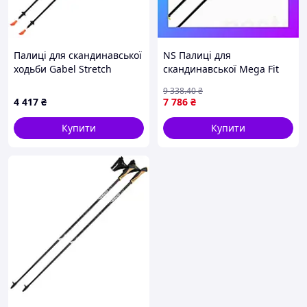
Палиці для скандинавської
NS Палиці для
ходьби Gabel Stretch
скандинавської Mega Fit
Carbon Lime
ходьби Vipole Hercules
9 338
.40
₴
(7008352640000)
Vario Carbon +200 GR
4 417
₴
7 786
₴
(SW20 04) Nes22/Q
Купити
Купити