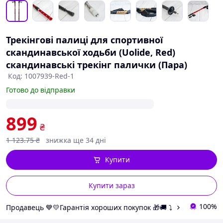
Трекінгові палиці для спортивної
скандинавської ходьби (Uolide, Red)
скандинавські трекінг палички (Пара)
Код: 1007939-Red-1
Готово до відправки
899
₴
1 123
.75
₴
знижка ще 34 дні
Купити
Купити зараз
100%
Продавець 💙💛Гарантія хороших покупок 🎁🚚 ⤵