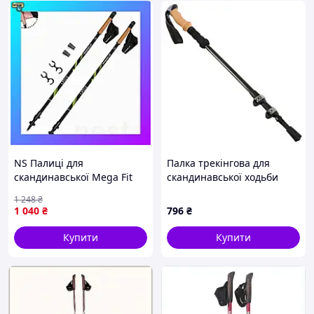
NS Палиці для
Палка трекінгова для
скандинавської Mega Fit
скандинавської ходьби
ходьби PowerPlay 9104
Bergsteiger SP-Sport TY-
1 248
₴
Lykke 80-135 см
7013 63-135см чорний
1 040
₴
796
₴
Black/Green (пара) Nes22/Q
Купити
Купити