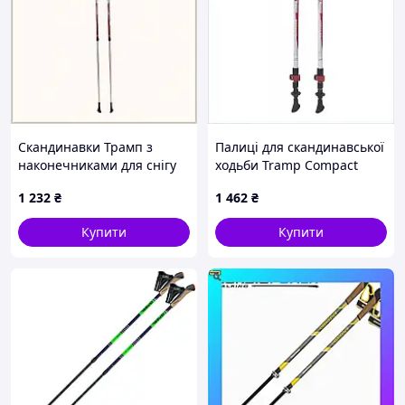
Скандинавки Трамп з
Палиці для скандинавської
наконечниками для снігу
ходьби Tramp Compact
та твердих поверхонь,
TRR-004 T7475143MX
1 232
₴
1 462
₴
9TA50B520
Купити
Купити