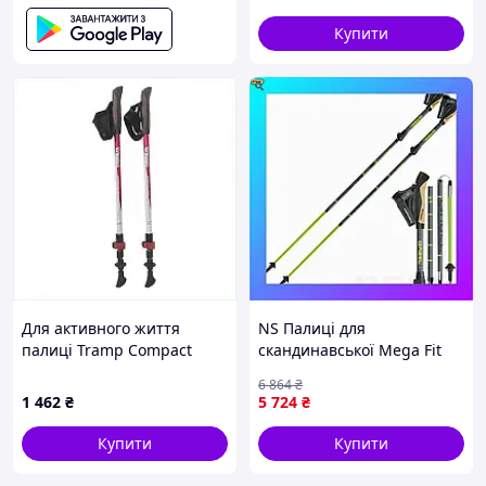
Купити
Для активного життя
NS Палиці для
палиці Tramp Compact
скандинавської Mega Fit
червоні, 7475143PC
ходьби Gabel WRD Wired
6 864
₴
(7008361630000) Nes22/Q
1 462
₴
5 724
₴
Купити
Купити