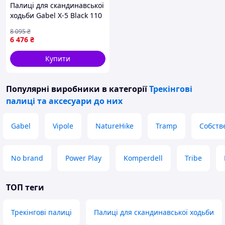
Палиці для скандинавської
ходьби Gabel X-5 Black 110
(7009351131100) berlin
8 095
₴
6 476
₴
Купити
Популярні виробники
в категорії
Трекінгові
палиці та аксесуари до них
Gabel
Vipole
NatureHike
Tramp
Собств
No brand
Power Play
Komperdell
Tribe
ТОП теги
Трекінгові палиці
Палиці для скандинавської ходьби