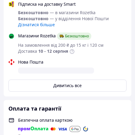
Підписка на доставку Smart
Призначення: оздоровча (скандинавська)
Безкоштовно
— в магазини Rozetka
ходьба, піші походи
Безкоштовно
— у відділення Нової Пошти
Конструкція: телескопічна, регульована
Дізнатися більше
Кількість колін: 3
Система фіксації: RotateLock
Магазини Rozetka
Безкоштовно
Матеріали виготовлення:
На замовлення від 200 ₴ до 15 кг і 120 см
основний: дюралюмінієвий сплав
Доставка
10 - 12 серпня
рукоять: прогумований пластик
темляк: пом'якшений нейлон
Нова Пошта
наконечник: сталь
спеціальна насадка на наконечник: гума
сферичний захисний ковпачок: пластик
Габаритні розміри:
Дивитись все
довжина загальна максимальна: 135 см
мінімальна довжина (у складеному
вигляді): 67 см
Оплата та гарантії
діаметр основний: 2 см
довжина рукояті: 15 см
Безпечна оплата карткою
Тип система амортизації: пружинна
Вага пари: 600 г