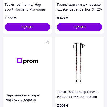
Трекінгові палиці Hop-
Палиці для скандинавської
Sport Nordend Pro чорні
ходьби Gabel Carbon XT 2S-
80 F.L. (7009351490000)
1 558
₴
8 424
₴
Купити
Купити
Трекінгові палиці Tribe Z-
Персональні товарні
Pole Alu T-ME-0024-plum
підбірки у додатку
2 003
₴