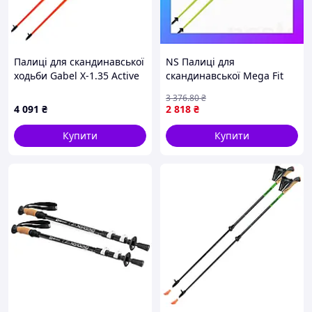
Палиці для скандинавської
NS Палиці для
ходьби Gabel X-1.35 Active
скандинавської Mega Fit
Knife Red/Orange 115
ходьби Gabel Light NCS 105
3 376
.80
₴
(7009361151150) легкі
(7009341361050) Nes22/Q
4 091
₴
2 818
₴
карбонові для змагань
Купити
Купити