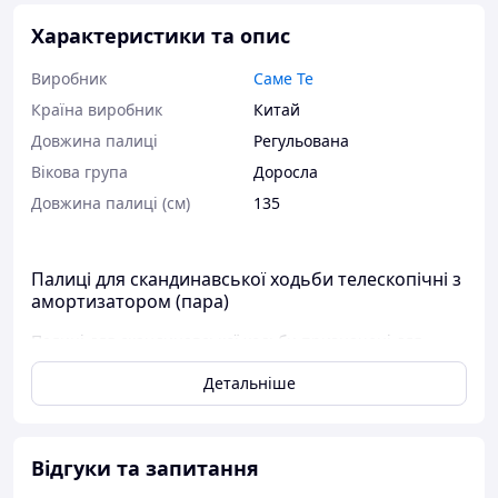
Характеристики та опис
Виробник
Саме Те
Країна виробник
Китай
Довжина палиці
Регульована
Вікова група
Доросла
Довжина палиці (см)
135
Палиці для скандинавської ходьби телескопічні з
амортизатором (пара)
Палиці для скандинавської ходьби призначені для
активних людей. Під час походу вони допоможуть вам
Детальніше
утримати рівновагу і в першу чергу полегшити
навантаження на коліна і суглоби, знижуючи загальну
втому. Навантаження розподіляється рівномірно на
більшу частину м'язів тіла, вони працюють більш
Відгуки та запитання
ефективно, ніж при звичайній ходьбі.