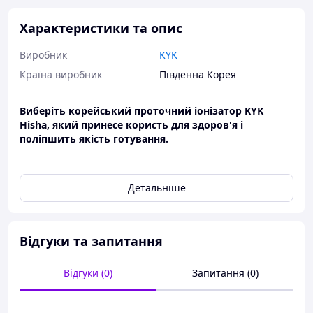
Характеристики та опис
Виробник
KYK
Країна виробник
Південна Корея
Виберіть корейський проточний іонізатор KYK
Hisha, який принесе користь для здоров'я і
поліпшить якість готування.
Переваги цієї моделі:
Детальніше
Запатентована конструкція пластин з
прорізами для розширеної області електролізу
Високопродуктивна керамічна клапанна
система - легко регулює витрату води
Відгуки та запитання
без підкачуючого помпи
Система автоматичного регулювання pH
Заздалегідь встановлені рівні pH, включаючи 4
Відгуки (0)
Запитання (0)
лужних, 2 кислих і 1 фільтровану нейтральну воду.
Швидкість електролізу : Лужна вода: 2-3