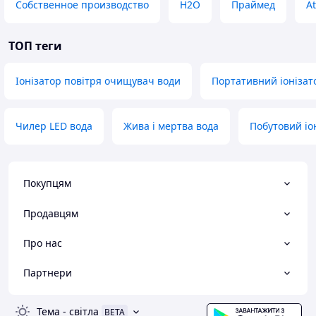
Собственное производство
H2O
Праймед
A
ТОП теги
Іонізатор повітря очищувач води
Портативний іонізат
Чилер LED вода
Жива і мертва вода
Побутовий іо
Покупцям
Продавцям
Про нас
Партнери
Тема
-
світла
BETA