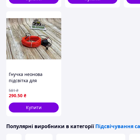
Гнучка неонова
підсвітка для
автомобіля 24 В у
581
₴
червоному кольорі
290
.50
₴
завдовжки 5 метрів із
двома дротами для
Купити
під'єднання
Популярні виробники
в категорії
Підсвічування с