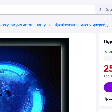
Знайти
ксесуари для автотюнингу
Під
Під
Гото
2
360