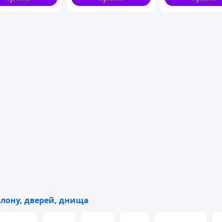
безпекою
алону, дверей, днища