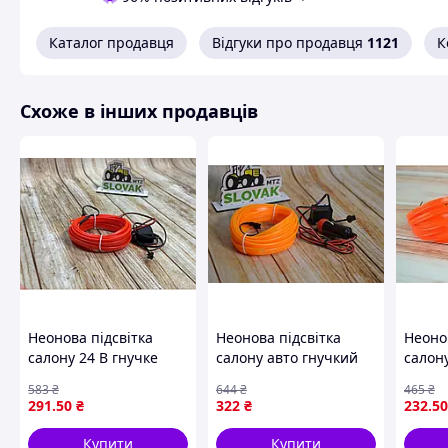
Каталог продавця
Відгуки про продавця
1121
К
Схоже в інших продавців
Неонова підсвітка
Неонова підсвітка
Неоно
салону 24 В гнучке
салону авто гнучкий
салон
холодне червоне
жовтий світильник для
оранж
583
₴
644
₴
465
₴
світло для автомобіля
створення атмосфери
для с
291
.50
₴
322
₴
232
.50
довжина 5 м просте
в автомобілі
атмос
встановлення
автомо
Купити
Купити