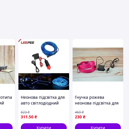
авця
готипа
Неонова підсвітка для
Гнучка рожева
ий
авто світлодіодний
неонова підсвітка для
фонарик синій для
авто завдовжки 3
623
₴
460
₴
створення атмосфери
метри з під'єднанням
311
.50
₴
230
₴
в салоні
через USB
Купити
Купити