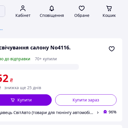
Кабінет
Сповіщення
Обране
Кошик
свічування салону, дверей, днища
свічування салону No4116.
во до відправки
70+ купили
52
₴
₴
знижка ще 25 днів
Купити
Купити зараз
96%
Продавець СвітАвто (товари для тюнінгу автомобілів ВАЗ)