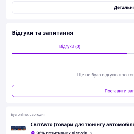
Колір
Блакитний
Детальн
Виробник
Type-R
Країна виробник
Гонконг
Сумісність
ЗАЗ Lanos pick-up 2004-
,
Відгуки та запитання
1972-1984
,
ВАЗ 2104 1984
1982-2012
,
ВАЗ 2108 198
ЗАЗ Славута 1992-2011
,
З
Відгуки (0)
Стан
Новий
Підсвітка салону No4116. Яскраве неонове світло.
Ще не було відгуків про то
Схожі товари за характеристиками
Поставити за
Був online:
сьогодні
СвітАвто (товари для тюнінгу автомобілі
96% позитивних відгуків