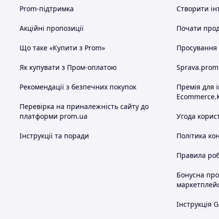
Prom-підтримка
Створити ін
Акційні пропозиції
Почати прод
Що таке «Купити з Prom»
Просування в
Як купувати з Пром-оплатою
Sprava.prom
Рекомендації з безпечних покупок
Премія для 
Ecommerce.
Перевірка на приналежність сайту до
платформи prom.ua
Угода корис
Інструкції та поради
Політика ко
Правила роб
Бонусна пр
маркетплей
Інструкція G