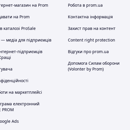
тернет-магазин
на Prom
Робота в prom.ua
авати на Prom
Контактна інформація
 каталозі ProSale
Захист прав на контент
 — медіа для підприємців
Content right protection
інтернет-підприємців
Відгуки про prom.ua
Кращі
Допомога Силам оборони
тувача
(Volonter by Prom)
нфіденційності
оти на маркетплейсі
ограма електронний
с PROM
oogle Ads