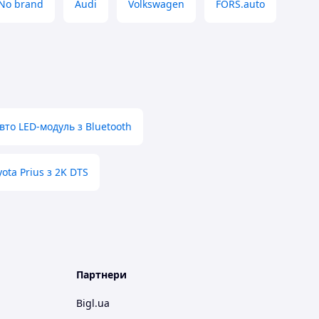
No brand
Audi
Volkswagen
FORS.auto
вто LED-модуль з Bluetooth
ota Prius з 2K DTS
Партнери
Bigl.ua