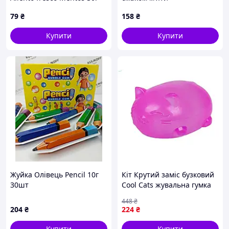
79
₴
158
₴
Купити
Купити
Жуйка Олівець Pencil 10г
Кіт Крутий заміс бузковий
30шт
Cool Cats жувальна гумка
для дітей і дорослих з
448
₴
яскравим смаком
204
₴
224
₴
Купити
Купити