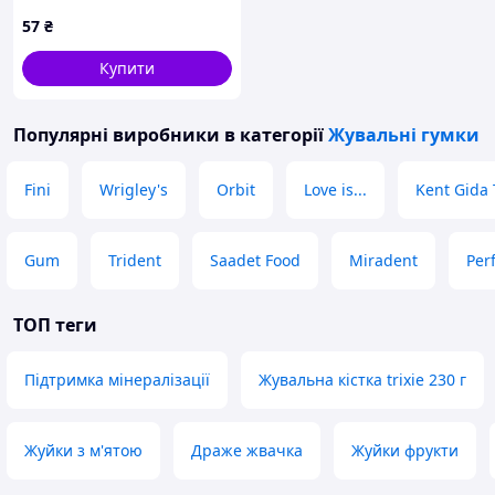
г (61509)
57
₴
Купити
Популярні виробники
в категорії
Жувальні гумки
Fini
Wrigley's
Orbit
Love is...
Kent Gida 
Gum
Trident
Saadet Food
Miradent
Per
ТОП теги
Підтримка мінералізації
Жувальна кістка trixie 230 г
Жуйки з м'ятою
Драже жвачка
Жуйки фрукти