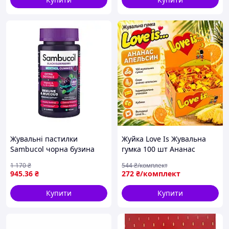
Жувальні пастилки
Жуйка Love Is Жувальна
Sambucol чорна бузина
гумка 100 шт Ананас
для імунітету 30 шт
Апельсин Жувальна гумка
1 170
₴
544
₴/комплект
(941619)
з вкладишами Кубики
945
.36
₴
272
₴/комплект
Індивідуальна упаковка
Фруктова жуйка
Купити
Купити