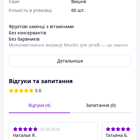
Смак
Вишня
Кількість в упаковці
60 шт.
Фруктові камінці з вітамінами
Без консервантів
Без барвників
Мультивітамінні ведмеді Mivolis для дітей — це смачні
фруктові жувальні гумки, які містять різні вітаміни. З
вітамінами В1, В2, В6, В12, С і Е, пантотеновою
Детальніше
кислотою, біотином і ніацином.
Відгуки та запитання
5.0
Відгуки (4)
Запитання (0)
02.06.2026
24.
Наталья Я.
Татьяна Б.