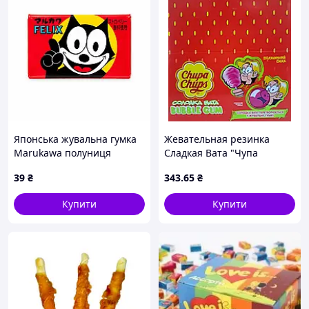
Японська жувальна гумка
Жевательная резинка
Marukawa полуниця
Сладкая Вата "Чупа
Чупс"12шт/уп
39
₴
343
.65
₴
Купити
Купити