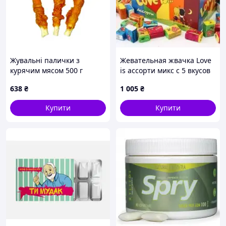
Жувальні палички з
Жевательная жвачка Love
курячим мясом 500 г
is ассорти микс с 5 вкусов
638
₴
1 005
₴
Купити
Купити