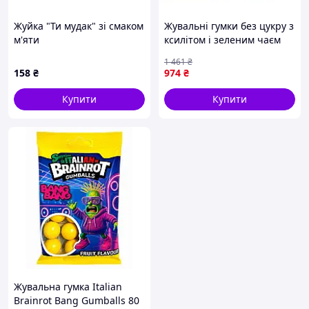
Жуйка "Ти мудак" зі смаком
Жувальні гумки без цукру з
м'яти
ксилітом і зеленим чаєм
для свіжості дихання 100
1 461
₴
шт FLAME
158
₴
974
₴
Купити
Купити
Жувальна гумка Italian
Brainrot Bang Gumballs 80