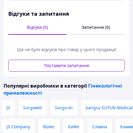
Виробничий стандарт:
внутрішній виробника.
Стерилізовано:
етиленоксидом.
Відгуки та запитання
Гарантійний строк зберігання:
2 роки.
Кількість у ящику:
100 шт.
Відгуки (0)
Запитання (0)
Ще не було відгуків про товар у цього продавця
Поставити запитання
Популярні виробники
в категорії
Гінекологічні
приналежності
JS
Surgiwell
Surgicon
Jiangsu SUYUN Medical
JS Company
Волес
KaWe
Славна
Камм