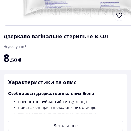
Дзеркало вагінальне стерильне ВІОЛ
Недоступний
8
.50
₴
Характеристики та опис
Особливості дзеркал вагінальних Віола
поворотно-зубчастий тип фіксації
призначені для гінекологічних оглядів
виготовлені з первинного полімерного
матеріалу високої якості
зручна форма, що комфортна у використанні.
Детальніше