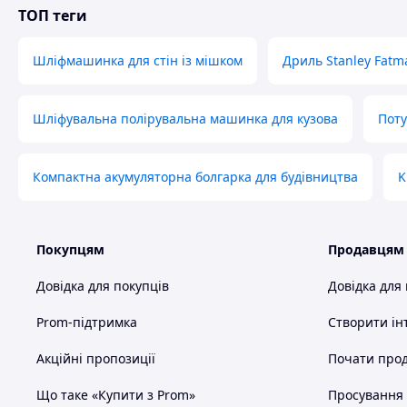
ТОП теги
Шліфмашинка для стін із мішком
Дриль Stanley Fat
Шліфувальна полірувальна машинка для кузова
Поту
Компактна акумуляторна болгарка для будівництва
K
Покупцям
Продавцям
Довідка для покупців
Довідка для
Prom-підтримка
Створити ін
Акційні пропозиції
Почати прод
Що таке «Купити з Prom»
Просування в