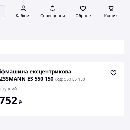
Кабінет
Сповіщення
Обране
Кошик
іфмашина ексцентрикова
ISSMANN ES 550 150
Код: 550 ES 150
ступний
 752
₴