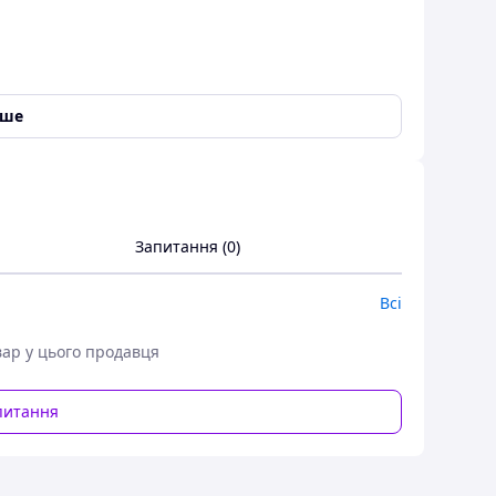
іше
Запитання (0)
Всі
вар у цього продавця
питання