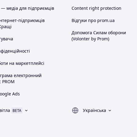
 — медіа для підприємців
Content right protection
інтернет-підприємців
Відгуки про prom.ua
Кращі
Допомога Силам оборони
тувача
(Volonter by Prom)
нфіденційності
оти на маркетплейсі
ограма електронний
с PROM
oogle Ads
вітла
Українська
BETA