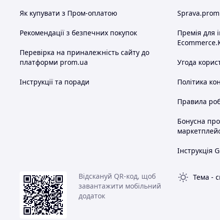
Як купувати з Пром-оплатою
Sprava.prom
Рекомендації з безпечних покупок
Премія для 
Ecommerce.
Перевірка на приналежність сайту до
платформи prom.ua
Угода корис
Інструкції та поради
Політика ко
Правила роб
Бонусна пр
маркетплей
Інструкція G
Відскануй QR-код, щоб
Тема
-
с
завантажити мобільний
додаток