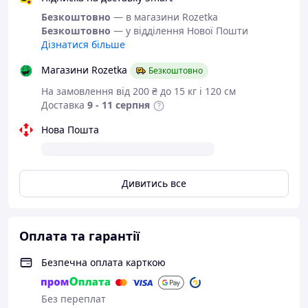
проводять в русі.
Безкоштовно
— в магазини Rozetka
Підошва у взутті пружна й
Безкоштовно
— у відділення Нової Пошти
еластична, дуже добре
Дізнатися більше
пружинить, дозволяє ходити по
розпеченому піску й по
Магазини Rozetka
Безкоштовно
камінню.
На замовлення від 200 ₴ до 15 кг і 120 см
Взуття легко чиститься і
Доставка
9 - 11 серпня
миється під струменем води, так
і в пральній машині.
Нова Пошта
Таке взуття підійде не тільки
для пляжу, але і для дачі,
відпочинку на природі,
прогулянок по місту, причому
Дивитись все
користуватися ним можна цілий
рік, адже взимку вона незамінна
для саун та басейнів.
Оплата та гарантії
В наявності розміри:
Безпечна оплата карткою
46, 47, 48.
Без переплат