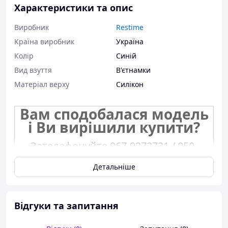
Характеристики та опис
Виробник
Restime
Країна виробник
Україна
Колір
Синій
Вид взуття
В'єтнамки
Матеріал верху
Силікон
Вам сподобалася модель
і Ви вирішили купити?
Зателефонуйте 067-9272731 / 050-
9336271 і уточніть наявність
необхідного Вам розміру.
Детальніше
Або задайте запитання на
simashkevichr@ukr.net
Відгуки та запитання
Всі товари магазину -->