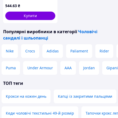
шльопанців і закінчуючи зимовими
544
.63
₴
чоботами.
Пишіть, телефонуйте, відповім на всі
Купити
питання.
Популярні виробники
в категорії
Чоловічі
сандалі і шльопанці
Nike
Crocs
Adidas
Paliament
Rider
Puma
Under Armour
ААА
Jordan
Gipani
ТОП теги
Крокси на кожен день
Капці із закритими пальцями
Кеди чоловічі текстильні 49-й розмір
Тапочки крокс ле