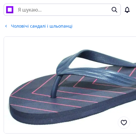
Чоловічі сандалі і шльопанці