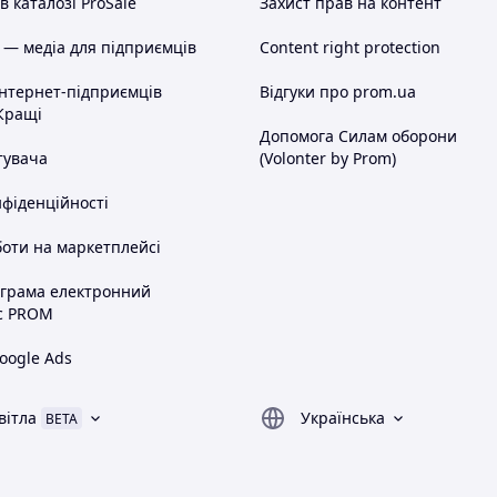
 каталозі ProSale
Захист прав на контент
 — медіа для підприємців
Content right protection
інтернет-підприємців
Відгуки про prom.ua
Кращі
Допомога Силам оборони
тувача
(Volonter by Prom)
нфіденційності
оти на маркетплейсі
ограма електронний
с PROM
oogle Ads
вітла
Українська
BETA