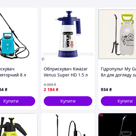
 4313b:
скувач
Обприскувач Kwazar
Гідропульт My G
нтернет-магазині allens.com.ua за
ляторний 8 л
Venus Super HD 1.5 л
8л для догляду з
для саду та городу
садом, 23B8033
4 368
₴
ефективний
04
₴
2 184
₴
934
₴
розпилювач для
добрива та захисту
Купити
Купити
Купити
рослин