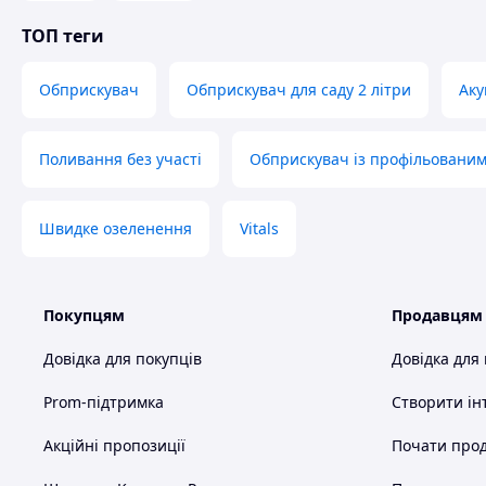
ТОП теги
Обприскувач
Обприскувач для саду 2 літри
Аку
Поливання без участі
Обприскувач із профільовани
Швидке озеленення
Vitals
Покупцям
Продавцям
Довідка для покупців
Довідка для
Prom-підтримка
Створити ін
Акційні пропозиції
Почати прод