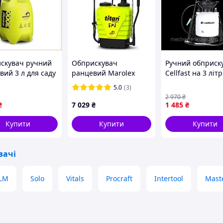
скувач ручний
Обприскувач
Ручний обприск
вий 3 л для саду
ранцевий Marolex
Cellfast на 3 літ
оду з
Titan 12 л
зручного догляд
5.0
(3)
ьованою
рослинами та с
2 970
₴
нкою та
₴
7 029
₴
1 485
₴
ним клапаном
Купити
Купити
Купити
вачі
LM
Solo
Vitals
Procraft
Intertool
Maste