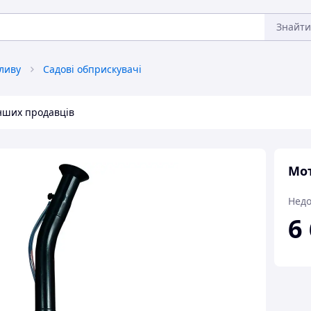
Знайти
ливу
Садові обприскувачі
інших продавців
Мот
Недо
6