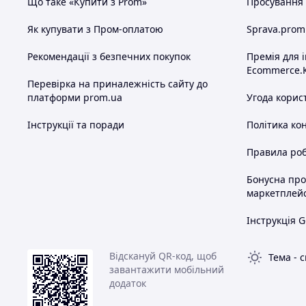
Що таке «Купити з Prom»
Просування в
Як купувати з Пром-оплатою
Sprava.prom
Рекомендації з безпечних покупок
Премія для 
Ecommerce.
Перевірка на приналежність сайту до
платформи prom.ua
Угода корис
Інструкції та поради
Політика ко
Правила роб
Бонусна пр
маркетплей
Інструкція G
Відскануй QR-код, щоб
Тема
-
с
завантажити мобільний
додаток