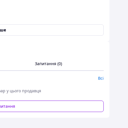
іше
Запитання (0)
о оприскувача)
Всі
вар у цього продавця
питання
рискування дерев та інших видів рослин на великих
скувач універсальний, оскільки для запуску вам
використовувати мотооприскувач у віддалених