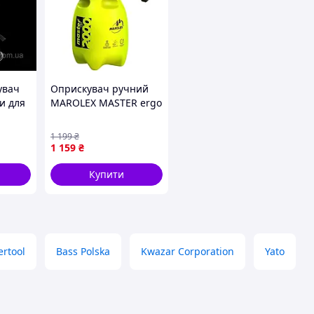
увач
Оприскувач ручний
ри для
MAROLEX MASTER ergo
у за
2000 мл (S013.101)
адом
1 199
₴
1 159
₴
Купити
rtool
Bass Polska
Kwazar Corporation
Yato