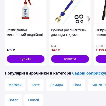
Розпилювач
Ручной распылитель
Обпри
механічний подвійної
для сада с двумя
помпо
дії KWAZAR Merkury
головками для полива
та гор
Super 360° PRO+
растений
регул
694
₴
2 398
₴
(червоний)500мл
равномерное
форсу
489
₴
347
₴
1 199
распыление воды
захис
Купити
Купити
Популярні виробники
в категорії
Садові обприску
Marolex
Forte
Лемира
Flora
GRUNHE
Dozer
Einhell