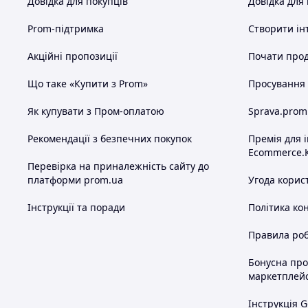
Довідка для покупців
Довідка для
Prom-підтримка
Створити ін
Акційні пропозиції
Почати прод
Що таке «Купити з Prom»
Просування в
Як купувати з Пром-оплатою
Sprava.prom
Рекомендації з безпечних покупок
Премія для 
Ecommerce.
Перевірка на приналежність сайту до
платформи prom.ua
Угода корис
Інструкції та поради
Політика ко
Правила роб
Бонусна пр
маркетплей
Інструкція G