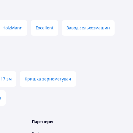
HolzMann
Excellent
Завод сельхозмашин
-17 зм
Кришка зернометувач
н
Партнери