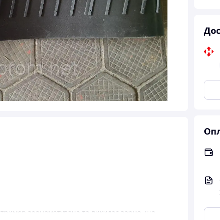
Дос
Опл
 тример зернометувача та викидає зерно, що