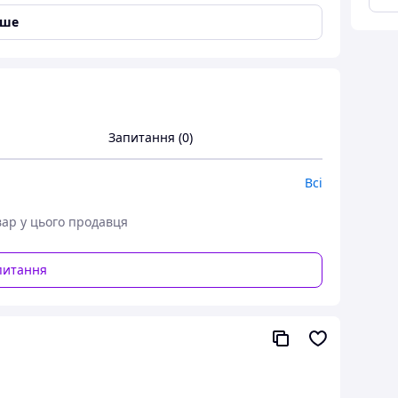
мо.
іше
 тример зернометувача та викидає зерно, що
чка тримера ребриста виготовлена на тканинній
нтує якість стрічки.
ів ПЗМ-170 та інших із шириною напрямних
Запитання (0)
риблизно 1 см, що неабияк підвищує
Всі
у сайті або зателефонувавши або нудивши на
вар у цього продавця
елею стрічки тримера ребристої нескінченної та
питання
х машин.