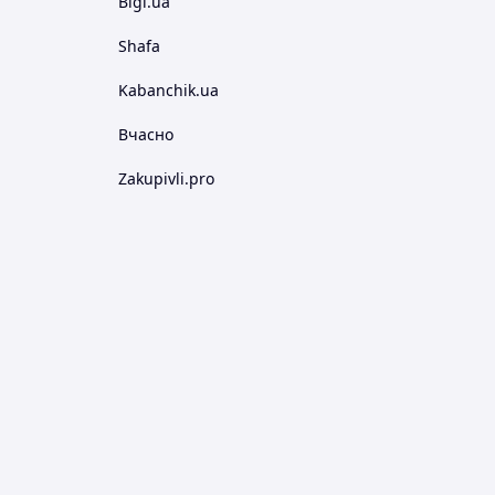
Bigl.ua
Shafa
Kabanchik.ua
Вчасно
Zakupivli.pro