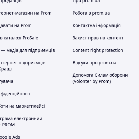
 продавців
Про prom.ua
тернет-магазин
на Prom
Робота в prom.ua
авати на Prom
Контактна інформація
 каталозі ProSale
Захист прав на контент
 — медіа для підприємців
Content right protection
інтернет-підприємців
Відгуки про prom.ua
Кращі
Допомога Силам оборони
тувача
(Volonter by Prom)
нфіденційності
оти на маркетплейсі
ограма електронний
с PROM
oogle Ads