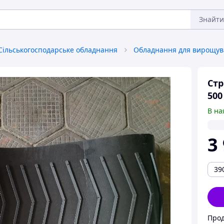
Знайти
Сільськогосподарське обладнання
Стр
500
В на
3
39
Прод