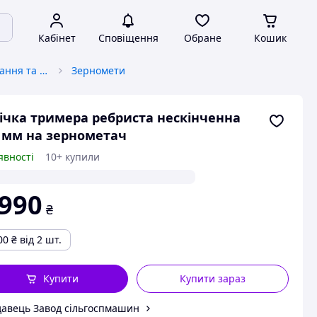
Кабінет
Сповіщення
Обране
Кошик
Обладнання для вирощування та переробки зерна
Зерномети
ічка тримера ребриста нескінченна
 мм на зернометач
явності
10+ купили
 990
₴
00
₴
від 2 шт.
Купити
Купити зараз
авець Завод сільгоспмашин