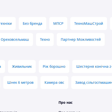
техніки
Без бренда
МПСР
ТехноМашСтрой
Ореховсельмаш
Техно
Партнер Можливостей
а
Живильник
Ріж борошно
Шестерня конічна z
Шнек 6 метров
Камера овс
Завод сільгоспмаши
Про нас