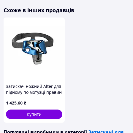
довговічність і надійність в експлуатації.
Схоже в інших продавців
Затискач Golem (мотузковий затискач типу крапля), так
само можна придбати в комплекті спорядження для
промислового альпінізму "Робочий мінімум"
Затискач ножний Alter для
підйому по мотузці правий
1 425
.60
₴
Купити
Популярні виробники
в категорії
Затискачі для