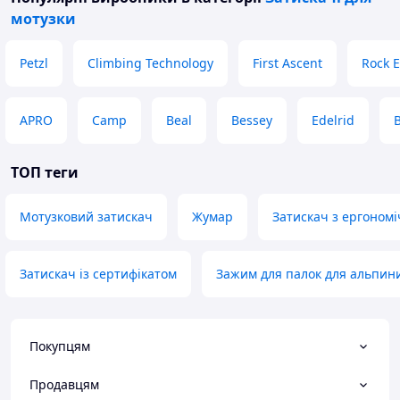
мотузки
Petzl
Climbing Technology
First Ascent
Rock 
APRO
Camp
Beal
Bessey
Edelrid
ТОП теги
Мотузковий затискач
Жумар
Затискач з ергоном
Затискач із сертифікатом
Зажим для палок для альпин
Покупцям
Продавцям