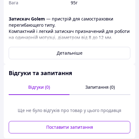
Вага
95г
Затискач Golem
― пристрій для самостраховки
перегибающего типу.
Компактний і легкий затискач призначений для роботи
на одинарній мотузці, діаметром від 8 до 12 мм.
Оснащений ефективним пережимным механізмом
блокування руху для різних умов.
Детальніше
Для швидкого кріплення до мотузки необхідно
розсунути «щічки». При замиканні «щічок» мотузкового
Відгуки та запитання
затиску карабіном, пристрій Golem повністю охоплює
мотузку, виключаючи можливість її выщелкивания.
Легко ходить по допоміжної мотузки верх і вниз, не
Відгуки (0)
Запитання (0)
обмежуючи рухів користувача.
При різкому падінні кулачок з пружиною блокує мотузку
і перешкоджає ковзанню по мотузці вниз.
Ще не було відгуків про товар у цього продавця
Конструкція мотузкового затиску Golem перешкоджає
пошкодженню мотузки.
Поставити запитання
Мотузковий затискач Golem виготовлений з легкого і
міцного алюмінієвого сплаву, що гарантує його