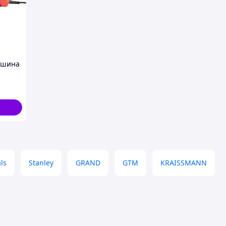
ашина
515P
als
Stanley
GRAND
GTM
KRAISSMANN