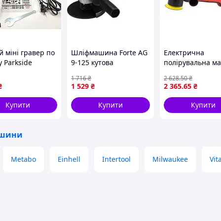
й міні гравер по
Шліфмашина Forte AG
Електрична
 Parkside
9-125 кутова
полірувальна м
ччина), Електро
CARFACE GV CF9
1 716
₴
2 628
.50
₴
р, Машинка для
₴
1 529
₴
2 365
.65
₴
уванн Готово до
авки
Купити
Купити
Купити
ашини
Metabo
Einhell
Intertool
Milwaukee
Vit