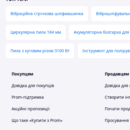
Вібраційна стрічкова шліфмашинка
Віброшліфуваль
Циркулярна пила 184 мм
Акумуляторна болгарка для
Схожі товари за характеристиками
Пила з кутовим різом 3100 Вт
Інструмент для поліру
Покупцям
Продавцям
Довідка для покупців
Довідка для
Prom-підтримка
Створити ін
Акційні пропозиції
Почати прод
Що таке «Купити з Prom»
Просування в