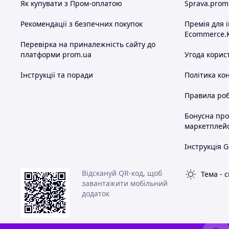
Як купувати з Пром-оплатою
Sprava.prom
Рекомендації з безпечних покупок
Премія для 
Ecommerce.
Перевірка на приналежність сайту до
платформи prom.ua
Угода корис
Інструкції та поради
Політика ко
Правила роб
Бонусна пр
маркетплей
Інструкція G
Відскануй QR-код, щоб
Тема
-
с
завантажити мобільний
додаток