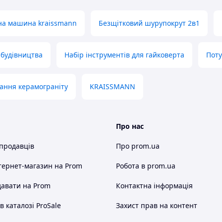
на машина kraissmann
Безщітковий шурупокрут 2в1
 будівництва
Набір інструментів для гайковерта
Пот
вання керамограніту
KRAISSMANN
Про нас
 продавців
Про prom.ua
тернет-магазин
на Prom
Робота в prom.ua
авати на Prom
Контактна інформація
 каталозі ProSale
Захист прав на контент