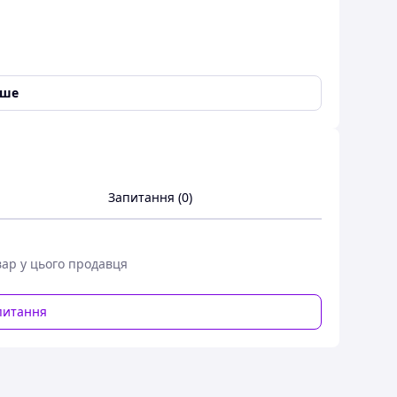
іше
Запитання (0)
вар у цього продавця
питання