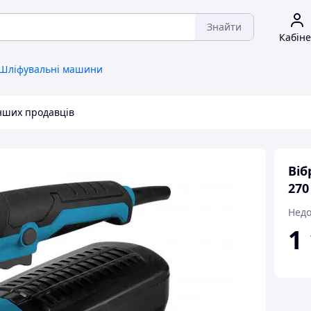
Знайти
Кабіне
Шліфувальні машини
інших продавців
Віб
270
Недо
1