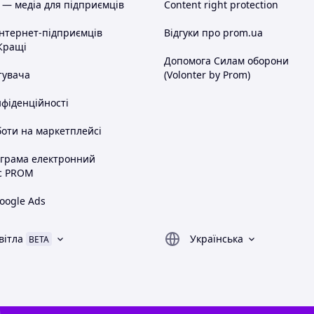
 — медіа для підприємців
Content right protection
інтернет-підприємців
Відгуки про prom.ua
Кращі
Допомога Силам оборони
тувача
(Volonter by Prom)
нфіденційності
оти на маркетплейсі
ограма електронний
с PROM
oogle Ads
вітла
Українська
BETA