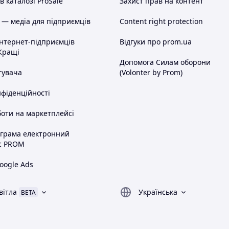
 каталозі ProSale
Захист прав на контент
 — медіа для підприємців
Content right protection
інтернет-підприємців
Відгуки про prom.ua
Кращі
Допомога Силам оборони
тувача
(Volonter by Prom)
нфіденційності
оти на маркетплейсі
ограма електронний
с PROM
oogle Ads
вітла
Українська
BETA