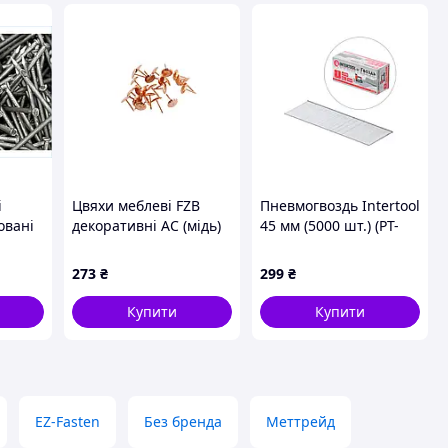
і
Цвяхи меблеві FZB
Пневмогвоздь Intertool
овані
декоративні AC (мідь)
45 мм (5000 шт.) (PT-
(01-29-003)
8645)
ТМ
273
₴
299
₴
Купити
Купити
EZ-Fasten
Без бренда
Меттрейд