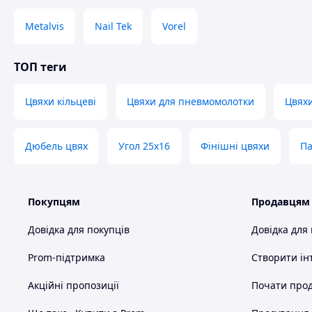
Metalvis
Nail Tek
Vorel
ТОП теги
Цвяхи кільцеві
Цвяхи для пневмомолотки
Цвяхи
Дюбель цвях
Угол 25х16
Фінішні цвяхи
Па
Покупцям
Продавцям
Довідка для покупців
Довідка для
Prom-підтримка
Створити ін
Акційні пропозиції
Почати прод