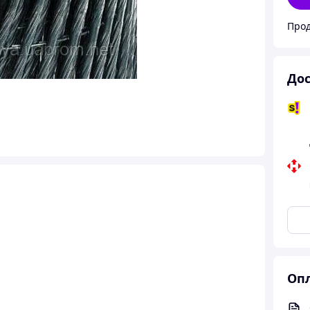
Прод
Дос
Опл