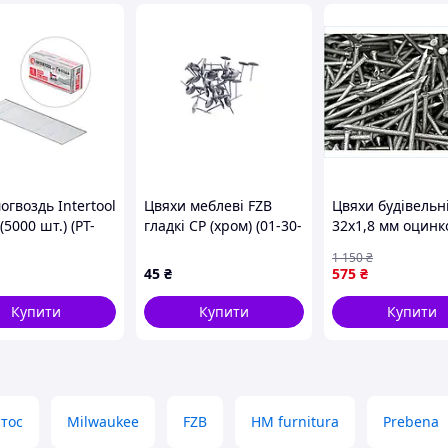
гвоздь Intertool
Цвяхи меблеві FZB
Цвяхи будівельн
(5000 шт.) (PT-
гладкі CP (хром) (01-30-
32х1,8 мм оцинк
002)
для кріплення в
1 150
₴
пакованні 5 кг 
45
₴
575
₴
ЯНТОС
Купити
Купити
Купити
тос
Milwaukee
FZB
HM furnitura
Prebena