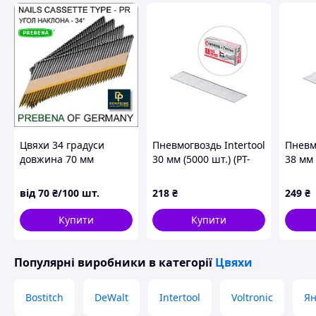
Цвяхи 34 градуси
Пневмогвоздь Intertool
Пневмо
довжина 70 мм
30 мм (5000 шт.) (PT-
38 мм 
8630)
8638)
від
70
₴/100 шт.
218
₴
249
₴
Купити
Купити
Популярні виробники
в категорії
Цвяхи
Bostitch
DeWalt
Intertool
Voltronic
Ян