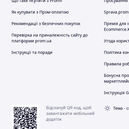
Що таке «Купити з Prom»
Просування в
Як купувати з Пром-оплатою
Sprava.prom
Рекомендації з безпечних покупок
Премія для 
Ecommerce.
Перевірка на приналежність сайту до
платформи prom.ua
Угода корис
Інструкції та поради
Політика ко
Правила роб
Бонусна пр
маркетплей
Інструкція G
Відскануй QR-код, щоб
Тема
-
с
завантажити мобільний
додаток