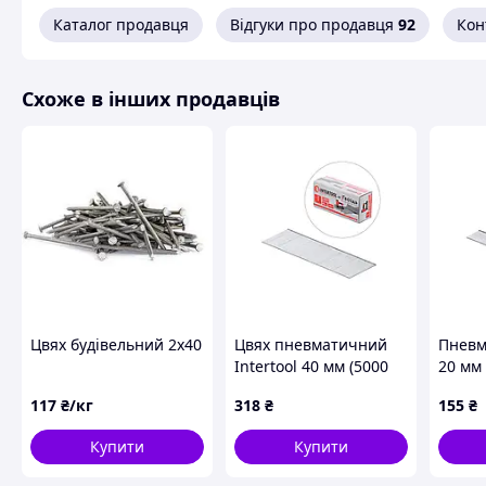
Каталог продавця
Відгуки про продавця
92
Кон
Бобіни упаковуються в коробки.
В одній коробці 4500 штук цвяхів.
Схоже в інших продавців
цвяхи з кільцевим накатом у бобіні
використовуються д
ящиків для фруктів.
Завдяки поперечним насічкам на стрижні такі цвяхи важко
Кільцеві цвяхи в бобінах
у 4 рази міцніше скріплюють ма
У ПП «Метизи-94» Ви можете купити
цвяхи кільцеві в бо
Ціна на
цвяхи кільцеві в бобінах
указана оптова.
Схожі товари за характеристиками
Цвях будівельний 2х40
Цвях пневматичний
Пневмо
Intertool 40 мм (5000
20 мм 
шт.) (PT-8640)
8620)
117
₴/кг
318
₴
155
₴
Купити
Купити