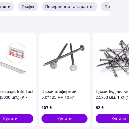
такти
Графік
Повернення та гарантія
Про продав
ля виготовлення європіддонів, упаковки, палет,
 видерти з матеріалу, у який вони вбиті.
теріал, ніж звичайні цвяхи.
бінах
з доставкою в усі міста України.
гвоздь Intertool
Цвяхи шиферний
Цвяхи будівельн
(5000 шт.) (PT-
5,0*125 мм 10 кг
2,5х50 мм, 1 кг (1
уп.)
107
₴
62
₴
Купити
Купити
Купити