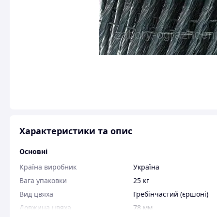
Характеристики та опис
Основні
Країна виробник
Україна
Вага упаковки
25 кг
Вид цвяха
Гребінчастий (єршоні)
Довжина цвяха
78 мм