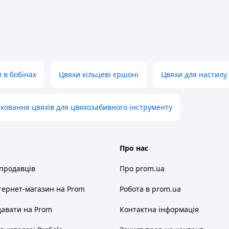
 в бобінах
Цвяхи кільцеві єршоні
Цвяхи для настилу
ковання цвяхів для цвяхозабивного інструменту
Про нас
 продавців
Про prom.ua
тернет-магазин
на Prom
Робота в prom.ua
авати на Prom
Контактна інформація