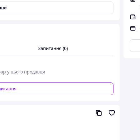
іше
Запитання (0)
вар у цього продавця
у можна телефоном.
питання
 діаметром до 120 мм й внутрішнім ― 32 мм.
а сама бобіна стягнута тонкою гумкою.