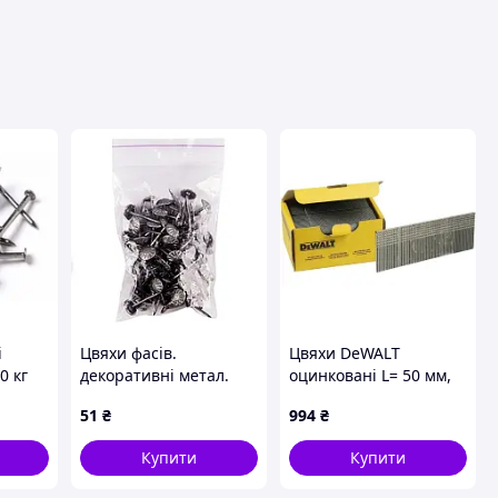
ця
і
Цвяхи фасів.
Цвяхи DeWALT
0 кг
декоративні метал.
оцинковані L= 50 мм,
(80г.) срібло
товщина 1.25 мм, 5000
51
₴
994
₴
штук. (DNBT1850GZ)
Купити
Купити