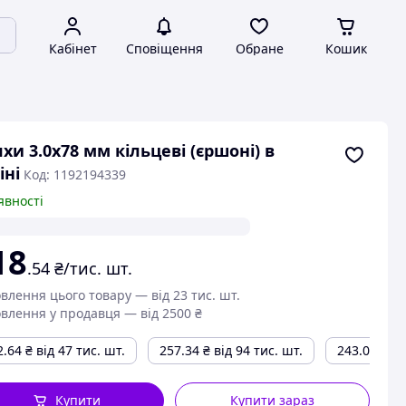
Кабінет
Сповіщення
Обране
Кошик
хи 3.0х78 мм кільцеві (єршоні) в
іні
Код: 1192194339
явності
18
.54
₴/тис. шт.
влення цього товару — від 23 тис. шт.
влення у продавця — від 2500 ₴
2.64
₴
від 47 тис. шт.
257.34
₴
від 94 тис. шт.
243.06
₴
ві
Купити
Купити зараз