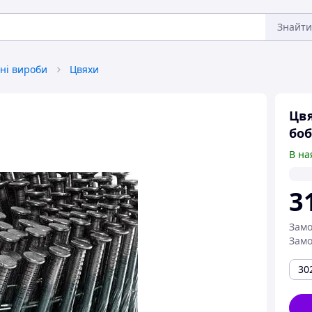
Знайти
ні вироби
Цвяхи
Цвя
боб
В на
3
Замо
Замо
30