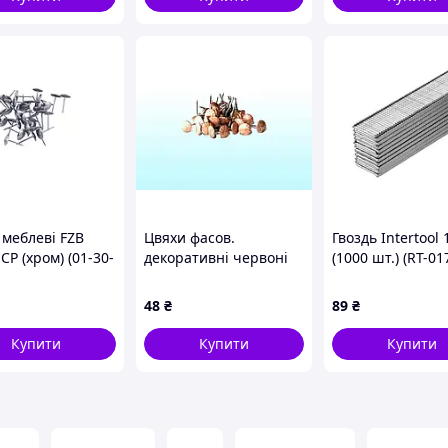
 меблеві FZB
Цвяхи фасов.
Гвоздь Intertool
 CP (хром) (01-30-
декоративні червоні
(1000 шт.) (RT-01
80г ТМ ПОПОВ
48
₴
89
₴
Купити
Купити
Купити