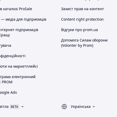
 каталозі ProSale
Захист прав на контент
 — медіа для підприємців
Content right protection
інтернет-підприємців
Відгуки про prom.ua
Кращі
Допомога Силам оборони
тувача
(Volonter by Prom)
нфіденційності
оти на маркетплейсі
ограма електронний
с PROM
oogle Ads
вітла
Українська
BETA