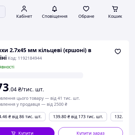
Кабінет
Сповіщення
Обране
Кошик
хи 2.7х45 мм кільцеві (єршоні) в
іні
Код: 1192184944
явності
73
.04
₴/тис. шт.
влення цього товару — від 41 тис. шт.
влення у продавця — від 2500 ₴
4.46
₴
від 86 тис. шт.
139.80
₴
від 173 тис. шт.
132.06
₴
в
Купити
Купити зараз