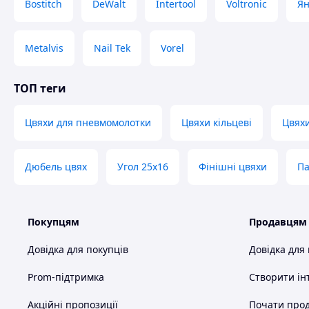
Bostitch
DeWalt
Intertool
Voltronic
Ян
Metalvis
Nail Tek
Vorel
ТОП теги
Цвяхи для пневмомолотки
Цвяхи кільцеві
Цвяхи
Дюбель цвях
Угол 25х16
Фінішні цвяхи
Па
Покупцям
Продавцям
Довідка для покупців
Довідка для
Prom-підтримка
Створити ін
Акційні пропозиції
Почати прод