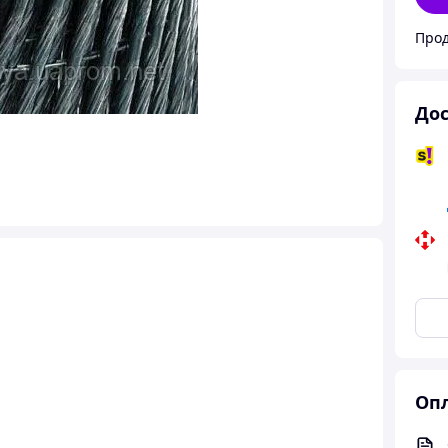
Прод
Дос
Опл