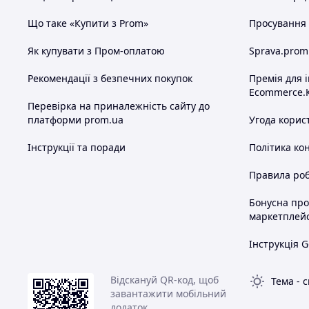
Що таке «Купити з Prom»
Просування в
Як купувати з Пром-оплатою
Sprava.prom
Рекомендації з безпечних покупок
Премія для 
Ecommerce.
Перевірка на приналежність сайту до
платформи prom.ua
Угода корис
Інструкції та поради
Політика ко
Правила роб
Бонусна пр
маркетплей
Інструкція G
Відскануй QR-код, щоб
Тема
-
с
завантажити мобільний
додаток