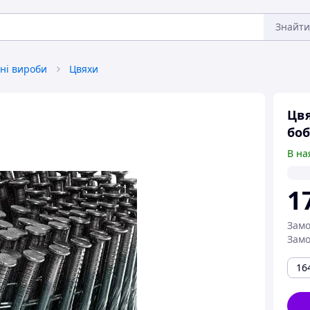
Знайти
ні вироби
Цвяхи
Цвя
боб
В на
1
Замо
Замо
16