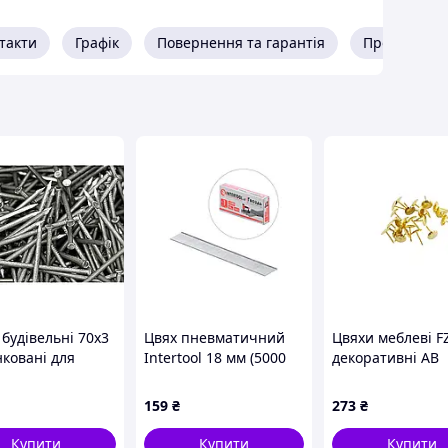
такти
Графік
Повернення та гарантія
Про продав
ля виготовлення європіддонів, упаковки, палет,
 висмикнути з матеріалу, у який вони вбиті.
теріал, ніж звичайні цвяхи.
бінах
з доставкою у всі міста України.
будівельні 70х3
Цвях пневматичний
Цвяхи меблеві F
нковані для
Intertool 18 мм (5000
декоративні AB
ту та
шт.) (PT-8618)
(бронза) (01-29-0
ництва в ящику
159
₴
273
₴
Купити
Купити
Купити