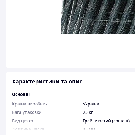
Характеристики та опис
Основні
Країна виробник
Україна
Вага упаковки
25 кг
Вид цвяха
Гребінчастий (єршоні)
Довжина цвяха
45 мм