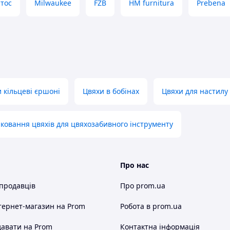
тос
Milwaukee
FZB
HM furnitura
Prebena
 кільцеві єршоні
Цвяхи в бобінах
Цвяхи для настилу
ковання цвяхів для цвяхозабивного інструменту
Про нас
 продавців
Про prom.ua
тернет-магазин
на Prom
Робота в prom.ua
авати на Prom
Контактна інформація