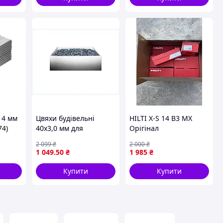
 14 мм
Цвяхи будівельні
HILTI X-S 14 B3 MX
74)
40х3,0 мм для
Орігінал
кріплення та монтажу
2 099
₴
2 000
₴
в ящику 10 кг ТМ
1 049
.50
₴
1 985
₴
ЯНТОС
Купити
Купити