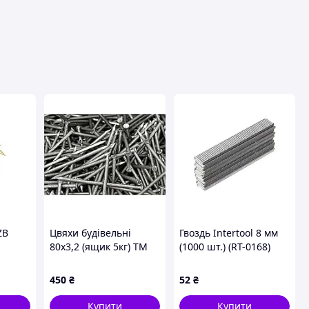
ця
ZB
Цвяхи будівельні
Гвоздь Intertool 8 мм
80х3,2 (ящик 5кг) ТМ
(1000 шт.) (RT-0168)
04)
ЯНТОС
450
₴
52
₴
Купити
Купити