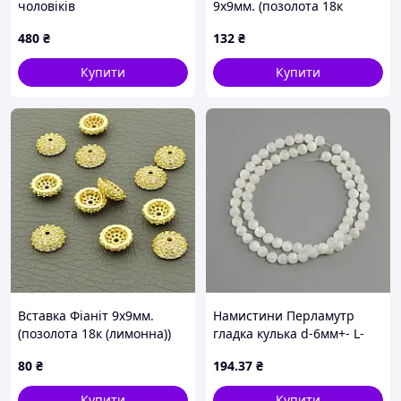
чоловіків
9х9мм. (позолота 18к
(лимонна))
480
₴
132
₴
Купити
Купити
Вставка Фіаніт 9х9мм.
Намистини Перламутр
(позолота 18к (лимонна))
гладка кулька d-6мм+- L-
39см+- на волосіні
80
₴
194
.37
₴
Купити
Купити