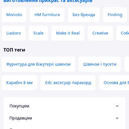
виготовлення прикрас та аксесуарів
Monisto
HM furnitura
Без бренда
Finding
Liadoro
Scale
Make it Real
Creative
Соб
ТОП теги
Фурнітура для біжутерії швензи
Швензи і пусети
Карабін 8 мм
Edc аксесуар паракорд
Основа для б
Покупцям
Продавцям