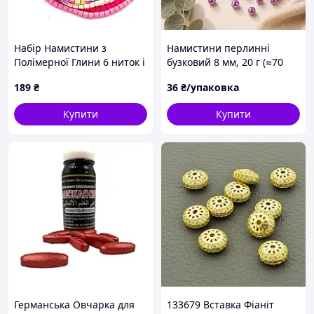
Набір Намистини з
Намистини перлинні
Полімерної Глини 6 ниток і
бузковий 8 мм, 20 г (≈70
Силіконова Нитка, (1 наб)
шт) для рукоділля, намиста
189
₴
36
₴/упаковка
та прикрас | ЗлотоЦвіт
Купити
Купити
Германська Овчарка для
133679 Вставка Фіаніт