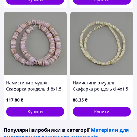
Намистини з мушлі
Намистини з мушлі
Скафарка рондель d-8х1,5-
Скафарка рондель d-4х1,5-
2мм+- L-39см+- на волосіні
2мм+- L-38см+- на волосіні
117
.80
₴
88
.35
₴
Купити
Купити
Популярні виробники
в категорії
Матеріали для