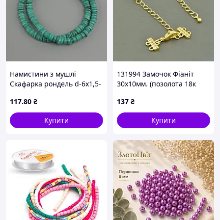
Намистини з мушлі
131994 Замочок Фіаніт
Скафарка рондель d-6х1,5-
30х10мм. (позолота 18к
2мм+- L-39см+- на волосіні
(лимонна))
117
.80
₴
137
₴
Купити
Купити