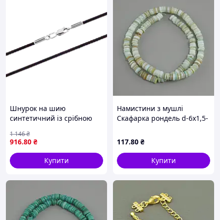
Шнурок на шию
Намистини з мушлі
синтетичний із срібною
Скафарка рондель d-6х1,5-
застібкою чорний
2мм+- L-39см+- на волосіні
1 146
₴
916
.80
₴
117
.80
₴
Купити
Купити