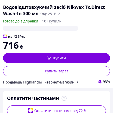
Водовідштовхуючий засіб Nikwax Tx.Direct
Wash-In 300 мл
Код: 251P12
Готово до відправки
10+ купили
72
від
₴
/міс
716
₴
Купити
Купити зараз
93%
Продавець Highlander інтернет-магазин
Оплатити частинами
Оплатити частинами від 72 ₴