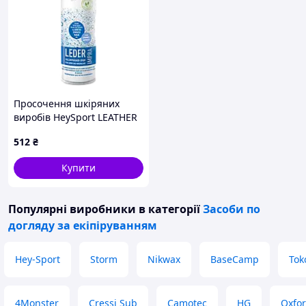
Просочення шкіряних
виробів HeySport LEATHER
IMPA (20680000)
512
₴
Купити
Популярні виробники
в категорії
Засоби по
догляду за екіпіруванням
Hey-Sport
Storm
Nikwax
BaseCamp
Tok
4Monster
Cressi Sub
Camotec
HG
Oxfo