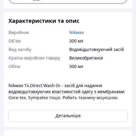
Характеристики та опис
Виробник
Nikwax
Об`єм
300 мл
Вид засобу
Водовідштовхуючий засіб
Країна-виробник товару
Великобританія
Об'єм
300 мл
Nikwax Tx.Direct Wash-In
- засіб для надання
водовідштовхуючих властивостей одягу з мембранами
Gore-tex, Sympatex тощо. Робить тканину міцнішою.
Відновлює втрачені водовідштовхуючі властивості
пошкодженого шару та зберігає дихаючі властивості.
Детальніше
Особливості водовідштовхуючого
засобу
Nikwax Tx.Direct Wash-In 300
мл:
тримається на тканині краще, ніж спрей