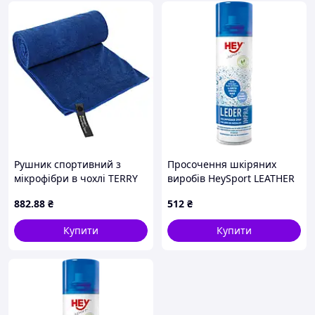
Рушник спортивний з
Просочення шкіряних
мікрофібри в чохлі TERRY
виробів HeySport LEATHER
TOWEL 4Monster T-EFT-150
IMPA (20680000)
882
.88
₴
512
₴
синій для тренувань
Купити
Купити