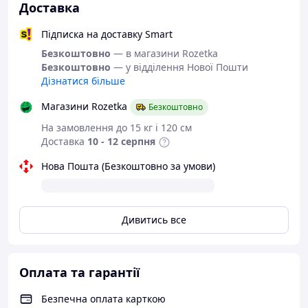
швами
Доставка
Ручне прання:
Підписка на доставку Smart
використовуйте рукавички
Безкоштовно
— в магазини Rozetka
покладіть речі в ємність (1 виріб на 6 літрів
Безкоштовно
— у відділення Нової Пошти
води)
Дізнатися більше
додайте 1 ковпачок (50 мл) засобу
розмішайте, залиште для просочування на 5-10
Магазини Rozetka
Безкоштовно
хв., ретельно розмішайте ще раз
полочіть в холодній воді доти, доки вода на
На замовлення до 15 кг і 120 см
стане чистою
Доставка
10 - 12 серпня
Нова Пошта (Безкоштовно за умови)
Дивитись все
Оплата та гарантії
Безпечна оплата карткою