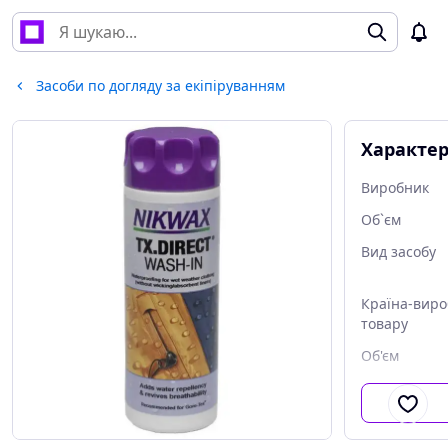
Засоби по догляду за екіпіруванням
Характе
Виробник
Об`єм
Вид засобу
Країна-вир
товару
Об'єм