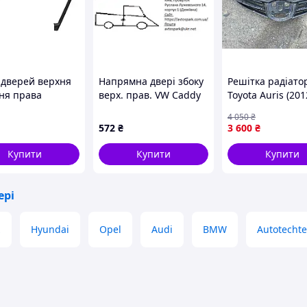
 дверей верхня
Напрямна двері збоку
Решітка радіато
ня права
верх. прав. VW Caddy
Toyota Auris (201
ішня BMW X1 F48
III (FT95845) Fast FAST
2015) 53114-022
4 050
₴
2019
FT95845
572
₴
3 600
₴
350498
Купити
Купити
Купити
ері
z
Hyundai
Opel
Audi
BMW
Autotechte