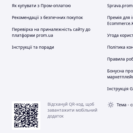
Як купувати з Пром-оплатою
Sprava.prom
Рекомендації з безпечних покупок
Премія для 
Ecommerce.
Перевірка на приналежність сайту до
платформи prom.ua
Угода корис
Інструкції та поради
Політика ко
Правила роб
Бонусна пр
маркетплей
Інструкція G
Відскануй QR-код, щоб
Тема
-
с
завантажити мобільний
додаток