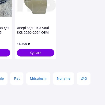
ра для
Двері задні Kia Soul
2-
SK3 2020–2024 OEM
60
77003-K0000 / 77004-
K0000
16 890
₴
Купити
ile
Fiat
Mitsubishi
Noname
VAG