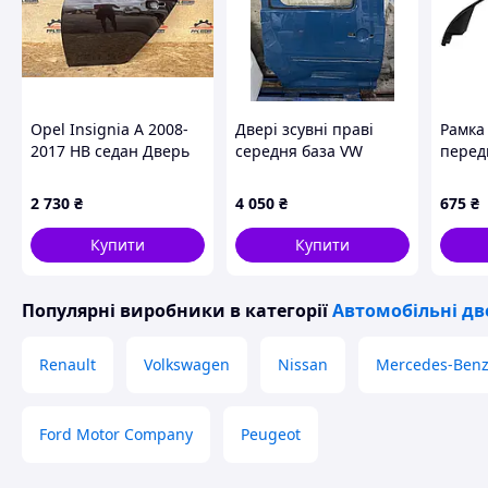
Opel Insignia A 2008-
Двері зсувні праві
Рамка
2017 HB седан Дверь
середня база VW
перед
задняя левая
Caddy 3 N1
внутр
2015-
2 730
₴
4 050
₴
675
₴
51337
Купити
Купити
Популярні виробники
в категорії
Автомобільні дв
Renault
Volkswagen
Nissan
Mercedes-Ben
Ford Motor Company
Peugeot