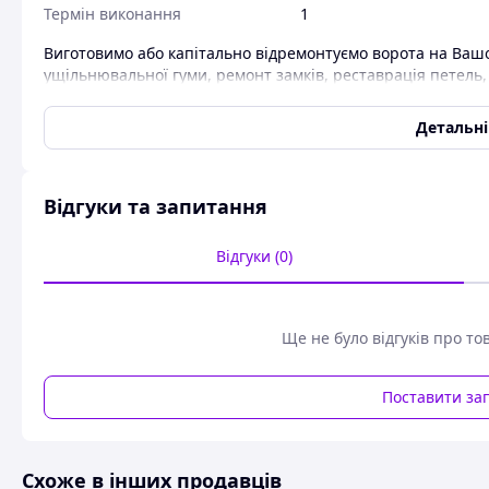
Термін виконання
1
Виготовимо або капітально відремонтуємо ворота на Вашом
ущільнювальної гуми, ремонт замків, реставрація петель,
встановлення замків безпеки.
Виготовляє ворота різних типорозмірів і комплектацій. Р
Детальн
якісно.
Відгуки та запитання
Відгуки (0)
Ще не було відгуків про то
Поставити за
Схоже в інших продавців