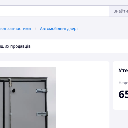
Знайти
овні запчастини
Автомобільні двері
інших продавців
Уте
Недо
6