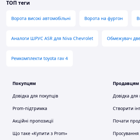
ТОП теги
Ворота високі автомобільні
Ворота на фургон
В
Аналоги ШРУС ASR для Niva Chevrolet
Обмежувач две
Ремкомплекти toyota rav 4
Покупцям
Продавцям
Довідка для покупців
Довідка для
Prom-підтримка
Створити ін
Акційні пропозиції
Почати прод
Що таке «Купити з Prom»
Просування в