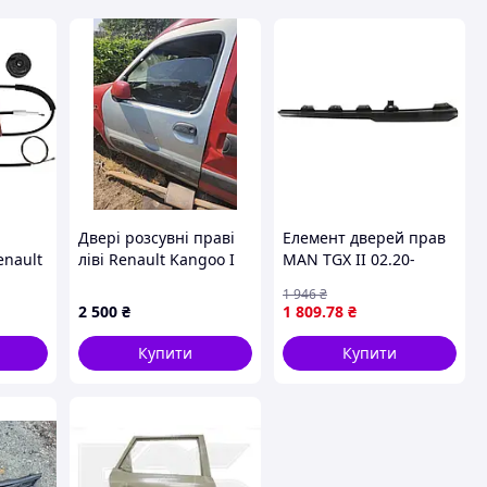
Двері розсувні праві
Елемент дверей прав
enault
ліві Renault Kangoo I
MAN TGX II 02.20-
2008
(1997-2007)
PACOL MAN-DE-002R
1 946
₴
і,
2 500
₴
1 809
.78
₴
,
ий
Купити
Купити