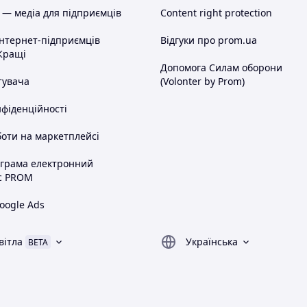
 — медіа для підприємців
Content right protection
інтернет-підприємців
Відгуки про prom.ua
Кращі
Допомога Силам оборони
тувача
(Volonter by Prom)
нфіденційності
оти на маркетплейсі
ограма електронний
с PROM
oogle Ads
вітла
Українська
BETA