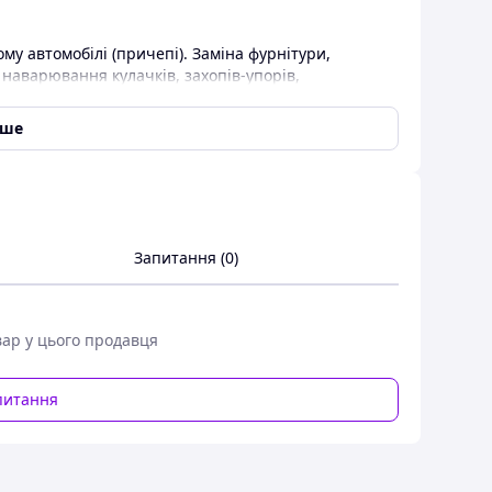
у автомобілі (причепі). Заміна фурнітури,
 наварювання кулачків, захопів-упорів,
ізні матеріали. Величезний досвід. Максимально
іше
Запитання (0)
вар у цього продавця
питання