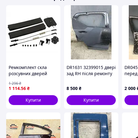
Ремкомплект скла
DR1631 32399015 двері
DR045
розсувних дверей
зад RH після ремонту
перед 
Volkswagen T5 2003–
Volvo XC40 17-
Motors
1 296
₴
2015, ліва та права
Ravon
1 114
.56
₴
8 500
₴
2 000
сторона
Купити
Купити