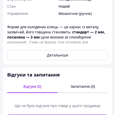
Стан
Новий
Управління
Механічне (ручне)
Форми для колодяних кілець — це каркас із металу,
зазвичай, його товщина становить:
стандарт — 2 мм,
посилена — 3 мм
(
ціна вказана за стандартне
виконання
). Саме ця форма стає основою для
створення колодяного кільця.
Детальніше
Форма для виготовлення залізобетонних колодяних
кілець являють собою 2 розбірних, посилених ребрами
жорсткості, металевих кільця.
Форми для залізобетонних колодяних кілець легко
Відгуки та запитання
розбираються, переносяться вручну та збираються на
новому місці.
Відгуки (0)
Запитання (0)
Внутрішнє кільце складається з 2 (3) частин і клина,
зовнішнє кільце з 3 частин.
Ще не було відгуків про товар у цього продавця
Розміри готового бетонного виробу: