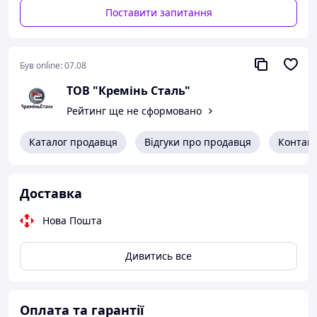
Поставити запитання
- внутрішній діаметр 400 мм;
- висота 500 мм;
- товщина стінки 55 мм.
Був online:
07.08
ТОВ "Кремінь Сталь"
Виготовляюмо будь-які розміри під замовлення.
Рейтинг ще не сформовано
Каталог продавця
Відгуки про продавця
Контак
Доставка
Нова Пошта
Дивитись все
Оплата та гарантії