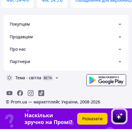
ФБС-24-4-6
Фбс 24.5.6
Обладнання для виробницт
Покупцям
Продавцям
Про нас
Партнери
Тема
-
світла
BETA
© Prom.ua — маркетплейс України, 2008-2026
Наскільки
Розказати
зручно на Промі?