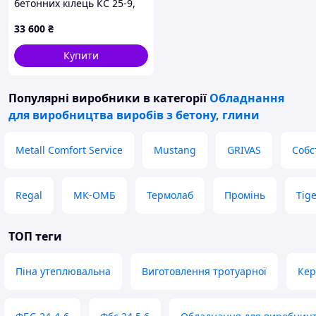
бетонних кілець КС 25-9,
діаметр 2500 мм (стінка
33 600
₴
100 мм)
Купити
Популярні виробники
в категорії
Обладнання
для виробництва виробів з бетону, глини
Metall Comfort Service
Mustang
GRIVAS
Собс
Regal
МК-ОМБ
Термолаб
Промінь
Tige
ТОП теги
Піна утеплювальна
Виготовлення тротуарної
Кер