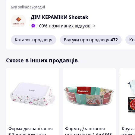
Був online:
сьогодні
ДІМ КЕРАМІКИ Shostak
100% позитивних відгуків
Каталог продавця
Відгуки про продавця
472
Ко
Камінь для випіканн
Схоже в інших продавців
Екологічно чистий продукт, виготовлений з вогнетрив
Переваги каменю:
Ідеально зберігає тепло.
Вогнетривкість 1300°C
Підходить для випічки піци, хліба та інших страв.
Індивідуальні замовлення:
Ми виробляємо камені для бу
розмірами. Залиште заявку, і ми підберемо оптимальний в
Сфери застосування:
Форма для запікання
Форма д/запікання
Кругл
Побутові духовки.
3,7 л кераміка для
скл. овальне 1,6л 6343
запік
Хлібопекарські подові печі.