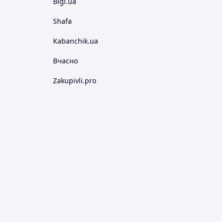
Bigl.ua
Shafa
Kabanchik.ua
Вчасно
Zakupivli.pro