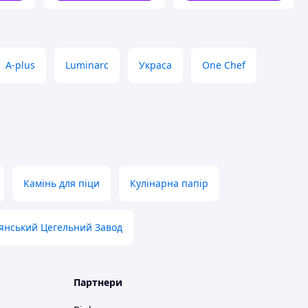
A-plus
Luminarc
Украса
One Chef
Камінь для піци
Кулінарна папір
янський Цегельний Завод
Партнери