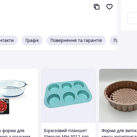
нтакти
Графік
Повернення та гарантія
Про прода
я піци та хліба
кої та кислототривкої глини.
дь-яких піца- та подових печей за вашими
аріант саме для вашої печі.
а форма для
Бірюзовий планшет
Форма для випі
ання з ручками
Stenson MH-3012 для
кексу антиприг