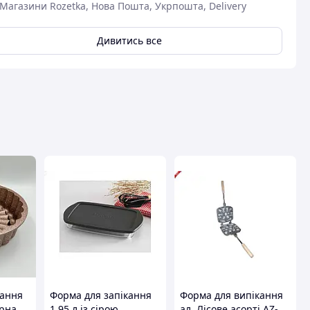
Магазини Rozetka, Нова Пошта, Укрпошта, Delivery
Дивитись все
вця
кання
Форма для запікання
Форма для випікання
арна
1,95 л із сірою
ал. Лісове асорті AZ-