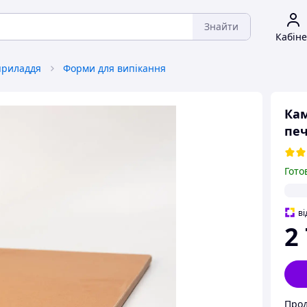
Знайти
Кабіне
приладдя
Форми для випікання
Кам
печ
Гото
ві
2
Прод