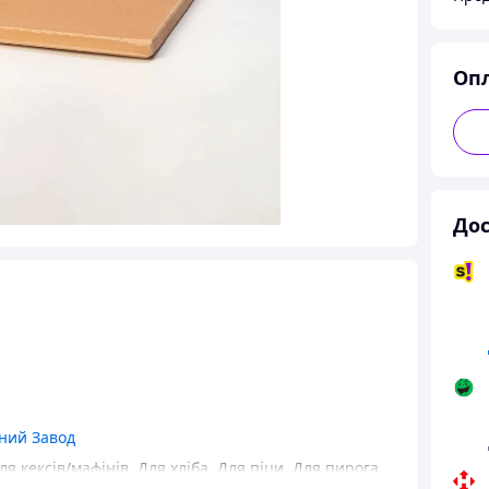
Оп
Дос
ний Завод
ля кексів/мафінів
,
Для хліба
,
Для піци
,
Для пирога
,