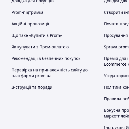
Довідка для покупців
Довідка для
Prom-підтримка
Створити ін
Акційні пропозиції
Почати прод
Що таке «Купити з Prom»
Просування в
Як купувати з Пром-оплатою
Sprava.prom
Рекомендації з безпечних покупок
Премія для 
Ecommerce.
Перевірка на приналежність сайту до
платформи prom.ua
Угода корис
Інструкції та поради
Політика ко
Правила роб
Бонусна пр
маркетплей
Інструкція G