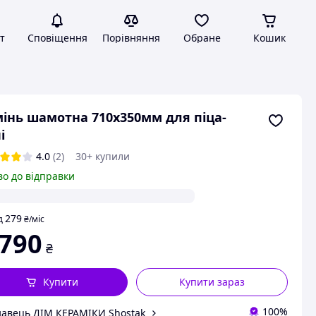
т
Сповіщення
Порівняння
Обране
Кошик
інь шамотна 710х350мм для піца-
і
4.0
(2)
30+ купили
во до відправки
279
д
₴
/міс
 790
₴
Купити
Купити зараз
100%
авець ДІМ КЕРАМІКИ Shostak