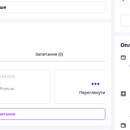
,
Для пасхи/паски
,
Для птиці
,
Для м'яса
іше
Опл
Запитання (0)
ова промисловість, Торгові магазини, Вулична
1.04.2026
.
Prom.ua
Переглянути всі
питання