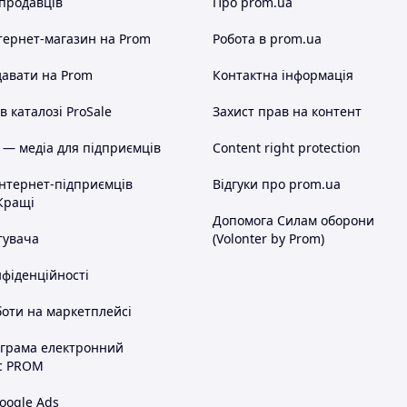
 продавців
Про prom.ua
тернет-магазин
на Prom
Робота в prom.ua
авати на Prom
Контактна інформація
 каталозі ProSale
Захист прав на контент
 — медіа для підприємців
Content right protection
інтернет-підприємців
Відгуки про prom.ua
Кращі
Допомога Силам оборони
тувача
(Volonter by Prom)
нфіденційності
оти на маркетплейсі
ограма електронний
с PROM
oogle Ads