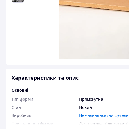
Характеристики та опис
Основні
Тип форми
Прямокутна
Стан
Новий
Виробник
Немильнянський Цегель
Призначення форми
Для печива
,
Для кексу
,
Д