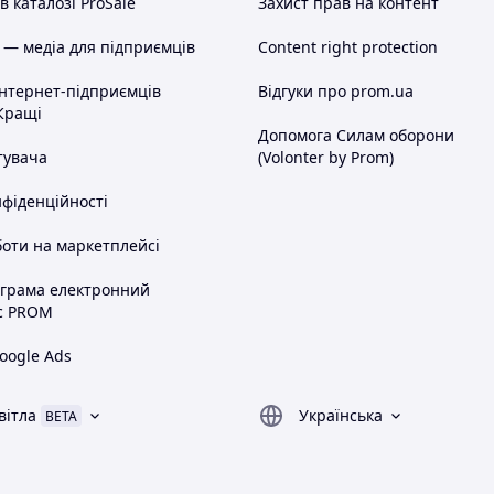
 каталозі ProSale
Захист прав на контент
 — медіа для підприємців
Content right protection
інтернет-підприємців
Відгуки про prom.ua
Кращі
Допомога Силам оборони
тувача
(Volonter by Prom)
нфіденційності
оти на маркетплейсі
ограма електронний
с PROM
oogle Ads
вітла
Українська
BETA