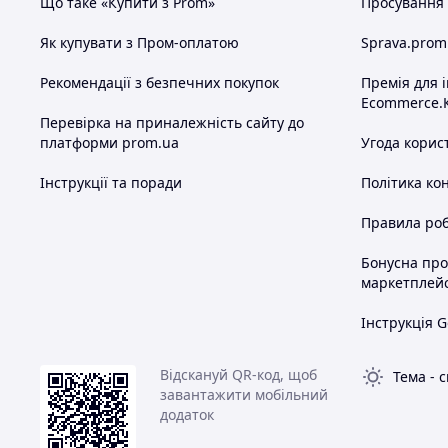
Що таке «Купити з Prom»
Просування в
Як купувати з Пром-оплатою
Sprava.prom
Рекомендації з безпечних покупок
Премія для 
Ecommerce.
Перевірка на приналежність сайту до
платформи prom.ua
Угода корис
Інструкції та поради
Політика ко
Правила роб
Бонусна пр
маркетплей
Інструкція G
Відскануй QR-код, щоб
Тема
-
с
завантажити мобільний
додаток