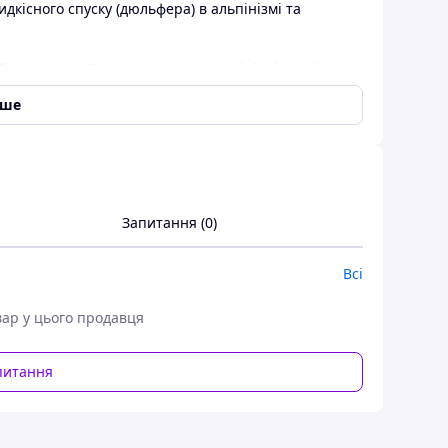
дкісного спуску (дюльфера) в альпінізмі та
для спуску. В промисловому альпінізмі частіше
лами) — по великому кільцю передбачаються вуса,
іше
без іклів вважаються спортивними ― швидкісними.
роботи з мотузками діаметром від 9 до 11мм
Запитання (0)
Всі
вар у цього продавця
питання