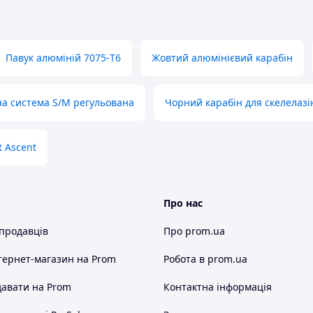
Павук алюміній 7075-T6
Жовтий алюмінієвий карабін
а система S/M регульована
Чорний карабін для скелелазі
t Ascent
Про нас
 продавців
Про prom.ua
тернет-магазин
на Prom
Робота в prom.ua
авати на Prom
Контактна інформація