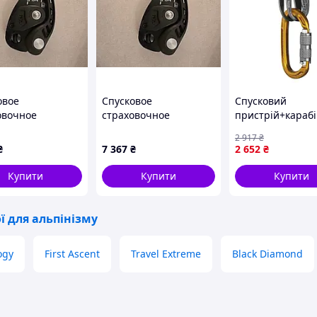
овое
Спусковое
Спусковий
овочное
страховочное
пристрій+караб
ство Petzl Neox
устройство Petzl Neox
Singing Rock Ra
2 917
₴
ж
оранж
{8595-piho}
₴
7 367
₴
2 652
₴
Купити
Купити
Купити
ї для альпінізму
ogy
First Ascent
Travel Extreme
Black Diamond