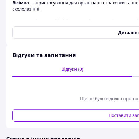
Вісімка
― пристосування для організації страховки та шви
скелелазінні.
Спусковий пристрій вісімка
― найпопулярніше пристрій 
використовують вісімку з фіксатором (вусами, рогами, ік
Детальн
на які можна обв'язати мотузку в дві-три петлі. Вісімки 
Спусковий пристрій вісімка з фіксатором призначене для 
Можливий спуск як за одним, так і по подвійній мотузці.
Відгуки та запитання
Відгуки (0)
Ще не було відгуків про то
Поставити за