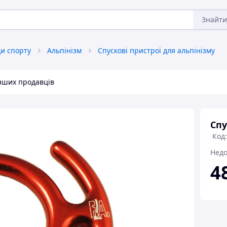
Знайти
ди спорту
Альпінізм
Спускові пристрої для альпінізму
інших продавців
Спу
Код:
Недо
4