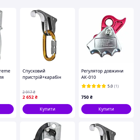
treme
Спусковий
Регулятор довжини
ля
пристрій+карабін
АК-010
ці з
Singing Rock Rama Set
5.0
(1)
ірий
[n-8595]
2 917
₴
2 652
₴
750
₴
Купити
Купити