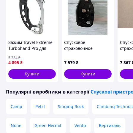
Зажим Travel Extreme
Спусковое
Спуск
Turbohand Pro для
страховочное
страх
підйому по мотузці з
устройство Petzl Neox
устрой
5 384
₴
роликом лівий сірий
оран
4 895
₴
7 579
₴
7 367
[2635-liht]
Купити
Купити
Популярні виробники
в категорії
Спускові пристро
Camp
Petzl
Singing Rock
Climbing Technol
None
Green Hermit
Vento
Вертикаль