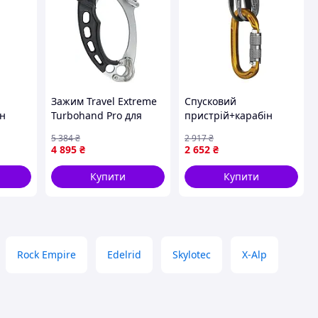
Зажим Travel Extreme
Спусковий
ін
Turbohand Pro для
пристрій+карабін
ma Set
підйому по мотузці з
Singing Rock Rama Set
5 384
₴
2 917
₴
роликом лівий сірий
1
4 895
₴
2 652
₴
2635-TD
Купити
Купити
Rock Empire
Edelrid
Skylotec
X-Alp