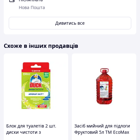
потім протерти чистою вологою ганчіркою/губкою.
Нова Пошта
У разі сильного забруднення та стійких застарілих
плям нанести рідину на пляму в чистому вигляді,
потім протерти вологою чистою ганчіркою/губкою.
Дивитись все
Склад: <5% фосфати, <5% фосфонати, <5%
неіоногенні поверхнево-активні речовини,
Схоже в інших продавців
ароматизатор, допоміжні речовини, гідроксид
натрію.
Спосіб застосування: Нанести робочий розчин 1-5%
(10-50мл/1л води) на поверхню за допомогою спрею,
вимити забруднення і промити поверхню.
Ковпачок на літровій пляшці має об'єм 10мл.
Блок для туалетів 2 шт.
Засіб мийний для підлоги
диски чистоти з
Фруктовий 5л ТМ EcoMax
цитрусовим ароматом для
"Wr"