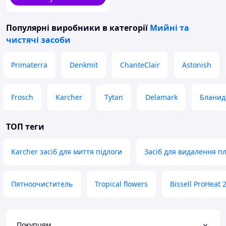
Популярні виробники
в категорії
Мийні та
чистячі засоби
Primaterra
Denkmit
ChanteClair
Astonish
Frosch
Karcher
Tytan
Delamark
Бланид
ТОП теги
Karcher засіб для миття підлоги
Засіб для видалення пл
Пятноочиститель
Tropical flowers
Bissell ProHeat 
Покупцям