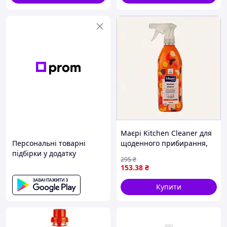
Маєрі Kitchen Cleaner для
Персональні товарні
щоденного прибирання,
підбірки у додатку
C7X723367
295
₴
153
.38
₴
Купити