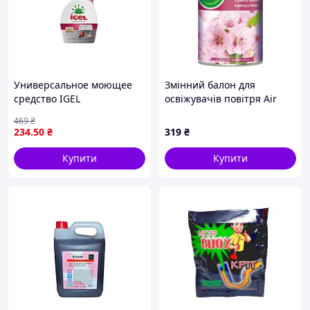
Универсальное моющее
Змінний балон для
средство IGEL
освіжувачів повітря Air
Марсельское мыло для
Wick
469
₴
эффективной очистки
(4820232970997/590062707026
234
.50
₴
319
₴
различных поверхностей
Вишневий цвіт змінний
650мл
балон 250 мл
Купити
Купити