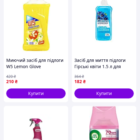
Миючий засіб для підлоги
Засіб для миття підлоги
W5 Lemon Glove
Гірські квіти 1.5 л для
універсальний 1,25 л
ефективного прибирання
420
₴
364
₴
в будинку з приємним
210
₴
182
₴
ароматом
Купити
Купити