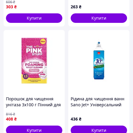
606
₴
свіжості та чистоти у
303
₴
263
₴
вбиральні
Купити
Купити
Порошок для чищення
Рідина для чищення ванн
унітаза 3x100 г Пінний для
Sano Jet+ Універсальний
глибокого очищення від
засіб для прибирання Із
816
₴
запахів і нальоту
сосновою олією 1 л
408
₴
436
₴
(7290102992881)
Купити
Купити