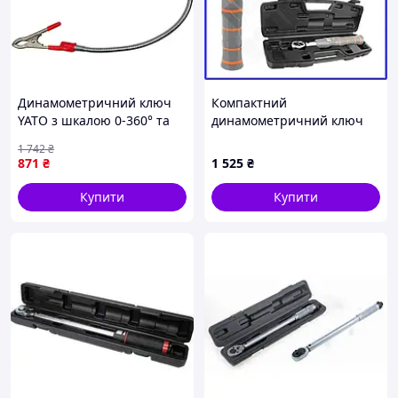
Динамометричний ключ
Компактний
YATO з шкалою 0-360° та
динамометричний ключ
тримачем 50 см для
1/4 дюйма premium 2-26
1 742
₴
точного затягування
Нм з тріскачкою для
871
₴
1 525
₴
болтів
точного затягування
болтів + Подарунок
Купити
Купити