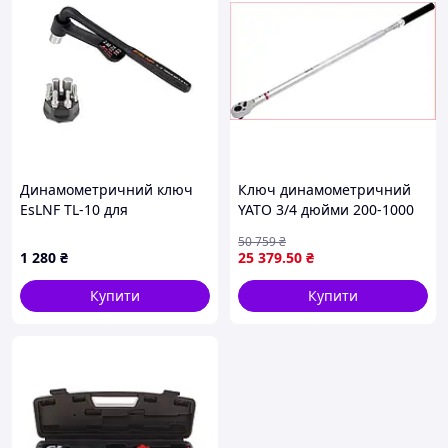
Динамометричний ключ
Ключ динамометричний
EsLNF TL-10 для
YATO 3/4 дюйми 200-1000
велосипеда 3-10 Нм
Нм для точного
50 759
₴
затягування нарізних
1 280
₴
25 379
.50
₴
з'єднань
Купити
Купити