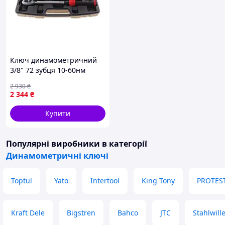
Ключ динамометричний
3/8" 72 зубця 10-60нм
2 930
₴
2 344
₴
Купити
Популярні виробники
в категорії
Динамометричні ключі
Toptul
Yato
Intertool
King Tony
PROTES
Kraft Dele
Bigstren
Bahco
JTC
Stahlwill