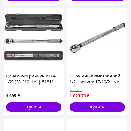
Динамометричний ключ
Ключ динамометричний
1/2" (28-210 Нм) | 52811 |
1/2 , розмір: 17/19/21 мм,
FORCEKRAFT
діапазон моментів: 40-210
1 961
₴
нм, довжина: 44 см (EN) for
1 695
₴
1 823
.73
₴
wheels MAMMOOTH MMT
A169 420
Купити
Купити