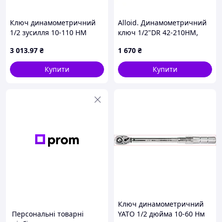
Ключ динамометричний
Alloid. Динамометричний
1/2 зусилля 10-110 НМ
ключ 1/2"DR 42-210HM,
довжина 470 мм. Yato YT-
460мм, 1340г.
3 013
.97
₴
1 670
₴
07607
Купити
Купити
Ключ динамометричний
Персональні товарні
YATO 1/2 дюйма 10-60 Нм