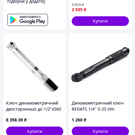
підбірки у додатку
для точного затягування
5 870
₴
нарізних з'єднань
2 935
₴
Купити
Ключ динамометричний
Динамометричний ключ
двосторонньої дії 1/2"x560
REDATS 1/4" 5-25 Hm
mm (L) 70-350Nm TOPTUL
8 358
.39
₴
1 260
₴
ANAS1635
Купити
Купити