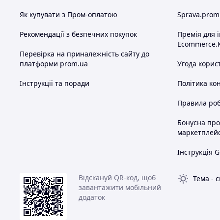
Як купувати з Пром-оплатою
Sprava.prom
Рекомендації з безпечних покупок
Премія для 
Ecommerce.
Перевірка на приналежність сайту до
платформи prom.ua
Угода корис
Інструкції та поради
Політика ко
Правила роб
Бонусна пр
маркетплей
Інструкція G
Відскануй QR-код, щоб
Тема
-
с
завантажити мобільний
додаток