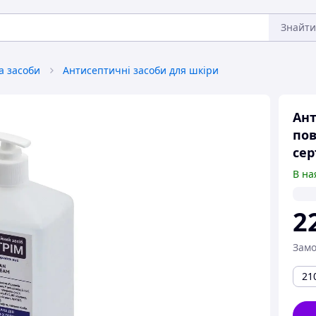
Знайти
та засоби
Антисептичні засоби для шкіри
Ант
пов
сер
В на
2
Замо
21