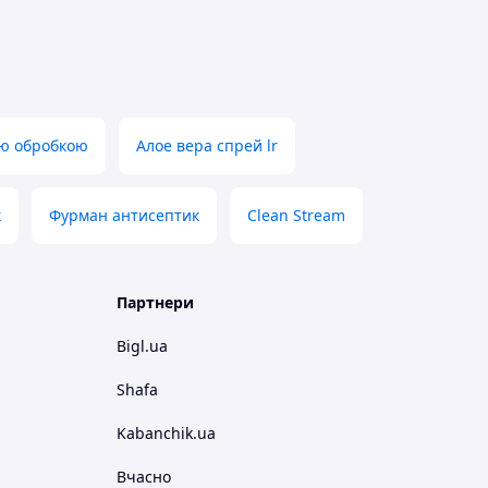
ою обробкою
Алое вера спрей lr
к
Фурман антисептик
Clean Stream
Партнери
Bigl.ua
Shafa
Kabanchik.ua
Вчасно