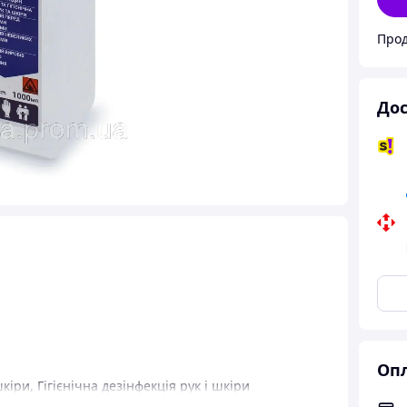
Прод
Дос
Опл
шкіри
,
Гігієнічна дезінфекція рук і шкіри