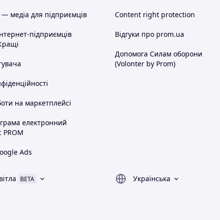
 — медіа для підприємців
Content right protection
інтернет-підприємців
Відгуки про prom.ua
Кращі
Допомога Силам оборони
тувача
(Volonter by Prom)
нфіденційності
оти на маркетплейсі
ограма електронний
с PROM
oogle Ads
вітла
Українська
BETA