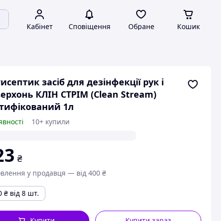
Кабінет
Сповіщення
Обране
Кошик
исептик засіб для дезінфекції рук і
ерхонь КЛІН СТРІМ (Clean Stream)
тифікований 1л
явності
10+ купили
23
₴
влення у продавця — від 400 ₴
0
₴
від 8 шт.
Купити
Купити зараз