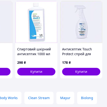
Спиртовий шкірний
Антисептик Touch
антисептик 1000 мл
Protect спрей для
 шкіри
Alsoft V Saraya,
дезінфекції рук, тіла,
298
₴
178
₴
8E253K447K
поверхонь та
інструментів 500 мл,
Купити
Купити
8K1H6318E8
Body Works
Clean Stream
Mayur
Biolong