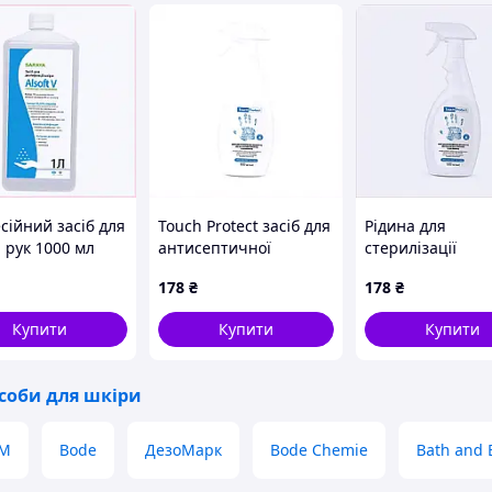
сійний засіб для
Touch Protect засіб для
Рідина для
и рук 1000 мл
антисептичної
стерилізації
т В 8X2M53447
обробки ніг 500 мл
інструментів та
178
₴
178
₴
C8163E188B
500 мл спрей
8HK16318A8
Купити
Купити
Купити
соби для шкіри
M
Bode
ДезоМарк
Bode Chemie
Bath and 