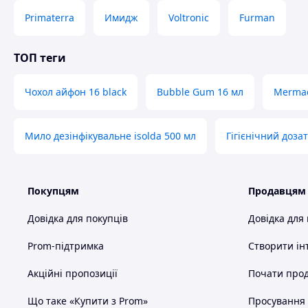
Primaterra
Имидж
Voltronic
Furman
ТОП теги
Чохол айфон 16 black
Bubble Gum 16 мл
Mermad
Мило дезінфікувальне isolda 500 мл
Гігієнічний доза
Покупцям
Продавцям
Довідка для покупців
Довідка для
Prom-підтримка
Створити ін
Акційні пропозиції
Почати прод
Що таке «Купити з Prom»
Просування в