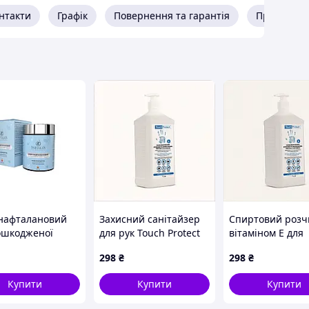
к, Гігієнічна дезінфекція шкіри рук
нтакти
Графік
Повернення та гарантія
Про прода
нафталановий
Захисний санітайзер
Спиртовий розч
ошкодженої
для рук Touch Protect
вітаміном Е для
 VitaDerma
великий об'єм 1л
захисту шкіри ру
298
₴
298
₴
81TME63192
літр, 8E16A3X19
Купити
Купити
Купити