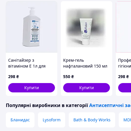
Санітайзер з
Крем-гель
Профе
вітаміном Е 1л для
нафталановий 150 мл
гігієн
гігієнічної обробки
– природне
Алсоф
298
₴
550
₴
298
₴
рук, 8163H192T
розслаблення і
комфорт щодня
Купити
Купити
Популярні виробники
в категорії
Антисептичні за
Бланидас
Lysoform
Bath & Body Works
MD