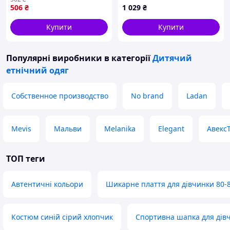
506
₴
1 029
₴
Купити
Купити
Популярні виробники
в категорії
Дитячий
етнічний одяг
Собственное производство
No brand
Ladan
Mevis
Мальви
Melanika
Elegant
Авекс
ТОП теги
Автентичні кольори
Шикарне плаття для дівчинки 80-
Костюм синій сірий хлопчик
Спортивна шапка для дів