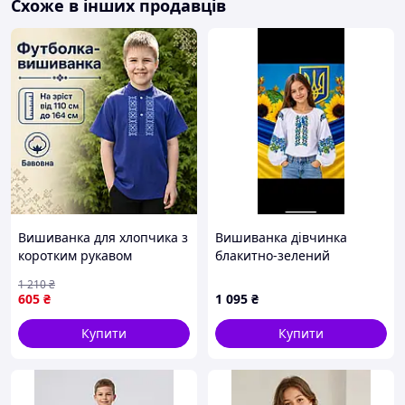
Схоже в інших продавців
продаються
від виробника
. Тому торгівля відбувається як
оптом
, так і
роздріб
. Вишиваночки продаються в деяких
районах Карпат. Користуються популярністю на
Сорочинському ярмарку.
Дитячі розміри
Вишиванка для хлопчика з
Вишиванка дівчинка
коротким рукавом
блакитно-зелений
бавовна, сорочки
орнамент дл рук поплін
1 210
₴
вишиванки дитячі в садок
р.152-170 2026
605
₴
1 095
₴
школу
Купити
Купити