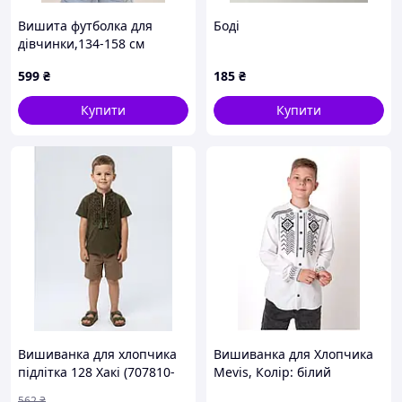
Вишита футболка для
Боді
дівчинки,134-158 см
599
₴
185
₴
Купити
Купити
Вишиванка для хлопчика
Вишиванка для Хлопчика
підлітка 128 Хакі (707810-
Mevis, Колір: білий
128)
562
₴