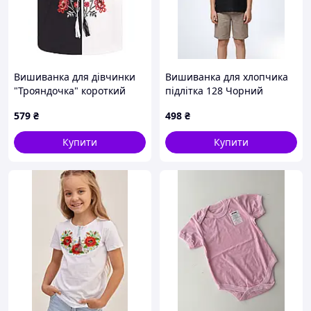
Вишиванка для дівчинки
Вишиванка для хлопчика
"Трояндочка" короткий
підлітка 128 Чорний
рукав, Чорно-білий, 98 (3
LAUNA (718117-128)
579
₴
498
₴
роки)
Купити
Купити