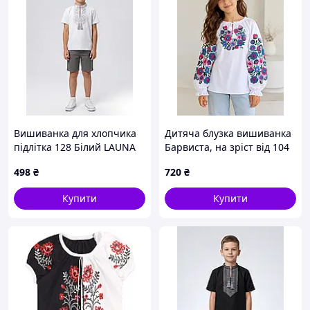
Вишиванка для хлопчика
Дитяча блузка вишиванка
підлітка 128 Білий LAUNA
Барвиста, на зріст від 104
(718034-128)
до 152 біла
498
₴
720
₴
Купити
Купити