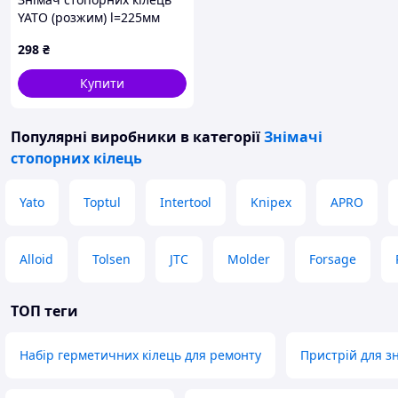
YATO (розжим) l=225мм
[6/60]
298
₴
Купити
Популярні виробники
в категорії
Знімачі
стопорних кілець
Yato
Toptul
Intertool
Knipex
APRO
Alloid
Tolsen
JTC
Molder
Forsage
ТОП теги
Набір герметичних кілець для ремонту
Пристрій для з