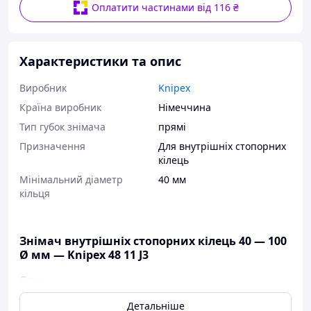
Оплатити частинами від 116 ₴
Характеристики та опис
Виробник
Knipex
Країна виробник
Німеччина
Тип губок знімача
прямі
Призначення
Для внутрішніх стопорних
кілець
Мінімальний діаметр
40 мм
кільця
Знімач внутрішніх стопорних кілець 40 — 100
Ø мм — Knipex 48 11 J3
Опис:
Найвища якість:
Швидкий і легкий монтаж: жорстко
Детальніше