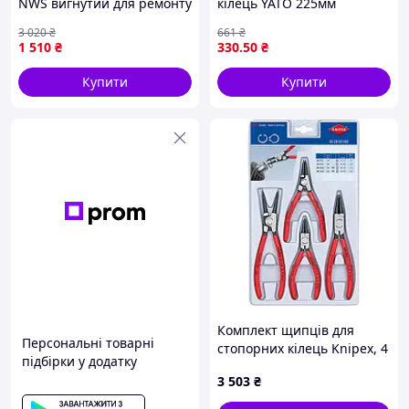
NWS вигнутий для ремонту
кілець YATO 225мм
механізмів зручний і
розжимний інструмент для
3 020
₴
661
₴
універсальний
ремонту авто та
1 510
₴
330
.50
₴
обладнання
Купити
Купити
Комплект щипців для
Персональні товарні
стопорних кілець Knipex, 4
підбірки у додатку
предмети (00 20 03 V02)
3 503
₴