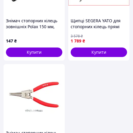
Знімач стопорних кілець
Щипці SEGERA YATO для
зовнішніх Polax 150 мм,
стопорних кілець прямі
вигнутий (35-035)
зтискні для авто 325 мм
3 578
₴
робочий діапазон 85-200
147
₴
1 789
₴
мм
Купити
Купити
Знімач стопорних кілець