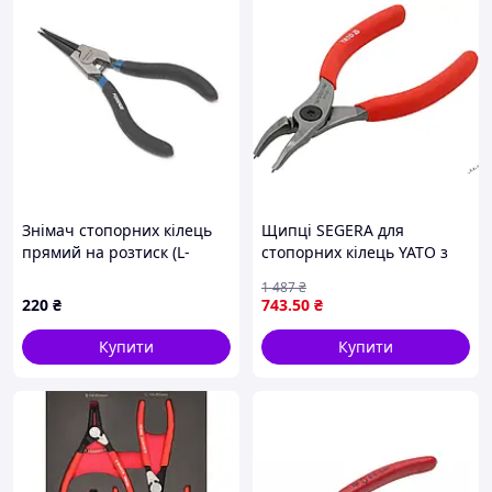
Знімач стопорних кілець
Щипці SEGERA для
прямий на розтиск (L-
стопорних кілець YATO з
140мм) Forsage F-609140SS
кутом 45° і стискальними
1 487
₴
губками завдовжки 140 мм
220
₴
743
.50
₴
для діапазону 8-13 мм
Купити
Купити