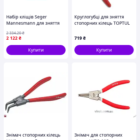
Knipex, Германия
Набір кліщів Seger
Круглогубці для зняття
Mannesmann для зняття
стопорних кілець TOPTUL
стопорних кілець 4 шт
7" (розжим загнуті)
2 334
.20
₴
ручний інструмент ремонт
посилені DCBA1307
2 122
₴
719
₴
авто
Купити
Купити
Знімач стопорних кілець
Знімач для стопорних