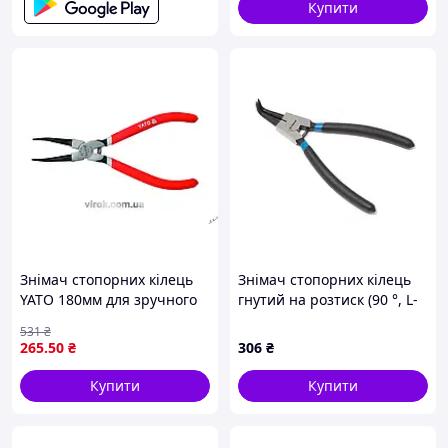
Купити
Знімач стопорних кілець
Знімач стопорних кілець
YATO 180мм для зручного
гнутий на розтиск (90 °, L-
зняття кілець без зусиль і
200мм) Forsage F-609200SB
531
₴
пошкоджень
265
.50
₴
306
₴
Купити
Купити