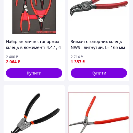
Набір знімачів стопорних
Знімач стопорних кілець
кілець в ложементі 4.4.1, 4
NWS : вигнутий, L= 165 мм
шт., RED STRIPE WURTH (
(зжим)
2 400
₴
2 714
₴
арт. 0965441104 )
2 064
₴
1 357
₴
Купити
Купити