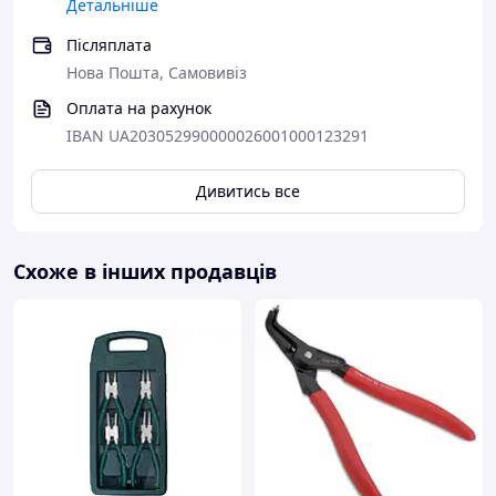
Детальніше
Форма: 1
Норма: DIN 5256 C
Післяплата
Діапазон діаметрів отворів: 40 - 100 Ø мм
Нова Пошта, Самовивіз
Наконечники (діаметр): 2.3 Ø мм
Довжина: 225 мм
Оплата на рахунок
Вага нетто: 266 гр
IBAN UA203052990000026001000123291
Дивитись все
Схоже в інших продавців