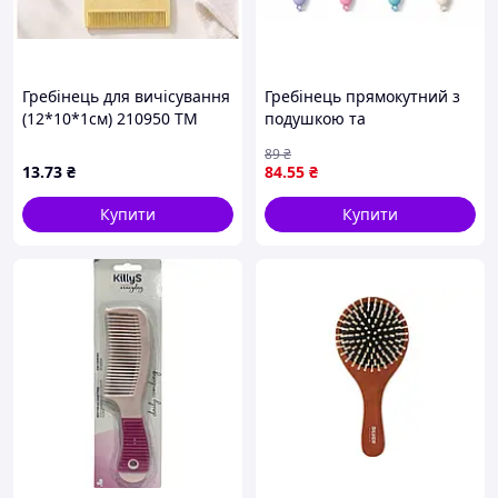
Гребінець для вичісування
Гребінець прямокутний з
(12*10*1см) 210950 ТМ
подушкою та
EСТЕТ
пластиковими зубчиками
89
₴
№86A-19R
13
.73
₴
84
.55
₴
Купити
Купити