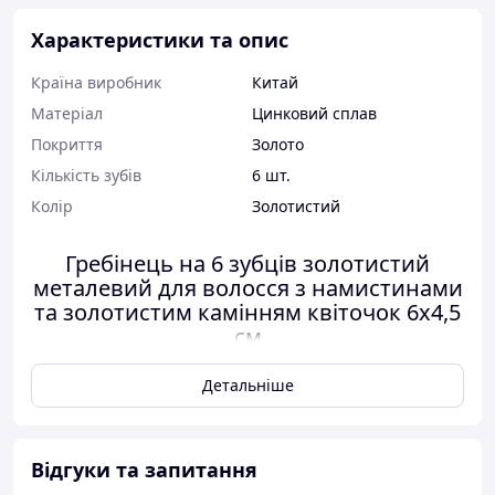
Характеристики та опис
Країна виробник
Китай
Матеріал
Цинковий сплав
Покриття
Золото
Кількість зубів
6 шт.
Колір
Золотистий
Гребінець на 6 зубців золотистий
металевий для волосся з намистинами
та золотистим камінням квіточок 6х4,5
см
Гребінець — витончений і оригінальний аксесуар
Детальніше
для волосся.
Зачіски з гребенем для волосся — це справжня
знахідка для будь-якої жінки. Їх можна зробити на
Відгуки та запитання
роботу, урочисту зустріч, корпоративний захід або для
повсякденності. Часто такі гребені використовуються,