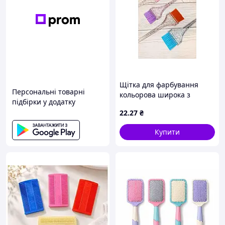
Щітка для фарбування
Персональні товарні
кольорова широка з
підбірки у додатку
вкрапленнями (18*8*2см)
22
.27
₴
210471 ТМ EСТЕТ
Купити