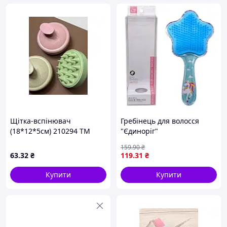
Щітка-вспінювач
Гребінець для волосся
(18*12*5см) 210294 ТМ
"Єдиноріг"
EСТЕТ
159
.90
₴
63
.32
₴
119
.31
₴
Купити
Купити