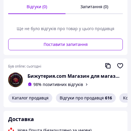
коли хочуть внести в зачіску родзинку та зробити її
Відгуки (0)
Запитання (0)
чарівною.
Розміри виробу: 6,0х4,5 см
Ще не було відгуків про товар у цього продавця
Поставити запитання
Був online:
сьогодні
Бижутерия.com Магазин для магазинов
98% позитивних відгуків
Каталог продавця
Відгуки про продавця
616
Кон
Доставка
Нова Пошта (Безкоштовно за умови)