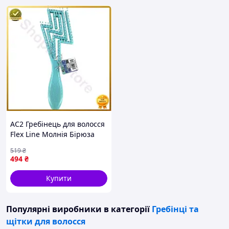
AC2 Гребінець для волосся
Flex Line Молнія Бірюза
для розчісування та
519
₴
укладки волосся гребінець
494
₴
для ста DE
Купити
Популярні виробники
в категорії
Гребінці та
щітки для волосся