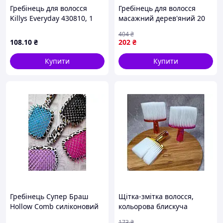
Гребінець для волосся
Гребінець для волосся
Killys Everyday 430810, 1
масажний дерев'яний 20
шт
см для догляду за волоссям
404
₴
і розслаблення шкіри
108
.10
₴
202
₴
голови
Купити
Купити
Гребінець Супер Браш
Щітка-змітка волосся,
Hollow Comb силіконовий
кольорова блискуча
ворс леопард (21*9*5см)
(14,5*12*3,5см) 210220
173
₴