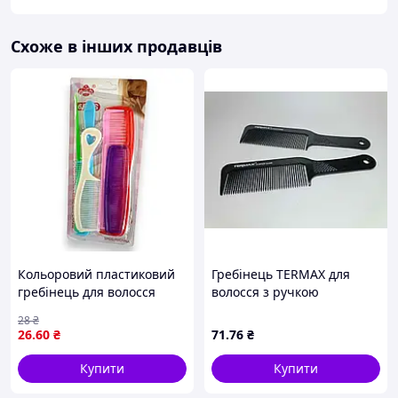
Схоже в інших продавців
Кольоровий пластиковий
Гребінець TERMAX для
гребінець для волосся
волосся з ручкою
№6pcs-6
(20*5*2см) 210233 ТМ
28
₴
EСТЕТ
26
.60
₴
71
.76
₴
Купити
Купити