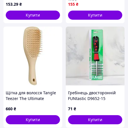
210242 ТМ EСТЕТ
ТМEСТЕТ
153
.29
₴
155
₴
Купити
Купити
Щітка для волосся Tangle
Гребінець двосторонній
Teezer The Ultimate
FUNtastic D9652-15
Detangler Mini Oat Cream
660
₴
71
₴
Купити
Купити