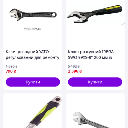
Ключ розвідний YATO
Ключ розсувний IREGA
регульований для ремонту
SWO 99XS-8" 200 мм із
автомобілів сантехніки та
вузькими губками 4.5 мм і
1 580
₴
5 192
₴
збору меблів 300 мм
широким розкриттям
790
₴
2 596
₴
ErgoTop
Купити
Купити