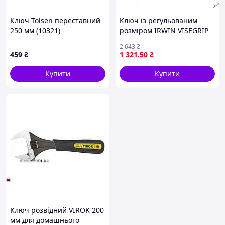
Ключ Tolsen переставний
Ключ із регульованим
250 мм (10321)
розміром IRWIN VISEGRIP
250 мм для зручного
2 643
₴
захоплення та роботи
459
₴
1 321
.50
₴
Купити
Купити
Ключ розвідний VIROK 200
мм для домашнього