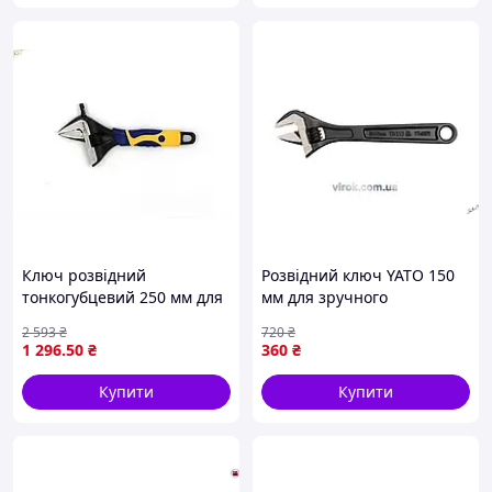
Ключ розвідний
Розвідний ключ YATO 150
тонкогубцевий 250 мм для
мм для зручного
ремонту з фосфатованим
використання в ремонті та
2 593
₴
720
₴
покриттям та прецизійним
обслуговуванні авто
1 296
.50
₴
360
₴
механізмом
Купити
Купити