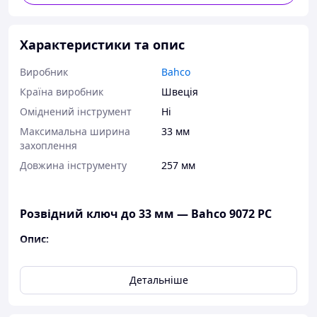
Характеристики та опис
Виробник
Bahco
Країна виробник
Швеція
Оміднений інструмент
Ні
Максимальна ширина
33 мм
захоплення
Довжина інструменту
257 мм
Розвідний ключ до 33 мм — Bahco 9072 PC
Опис:
Розвідний ключ ERGOTM
Пристосований для захоплення труб, з насічкою
Детальніше
на одній із губок, яка дає змогу використовувати
інструмент як трубний ключ