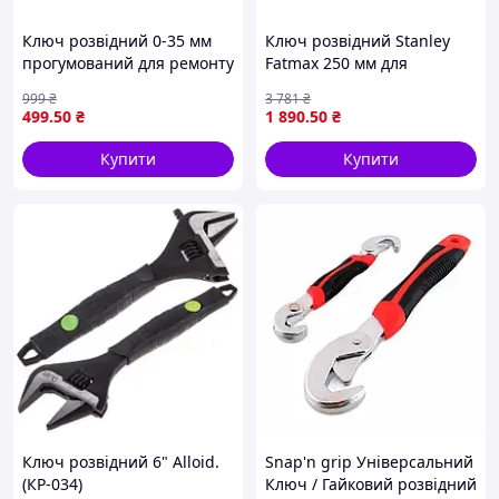
Ключ розвідний 0-35 мм
Ключ розвідний Stanley
прогумований для ремонту
Fatmax 250 мм для
й обслуговування хромо-
професійного та
999
₴
3 781
₴
ванадієва сталь 300 мм
домашнього використання
499
.50
₴
1 890
.50
₴
з антикорозійним
покриттям
Купити
Купити
Ключ розвідний 6" Alloid.
Snap'n grip Універсальний
(КР-034)
Ключ / Гайковий розвідний