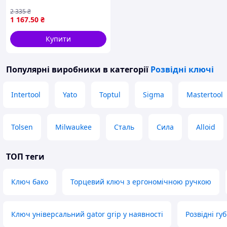
використання з
2 335
₴
максимальним захватом 39
1 167
.50
₴
мм
Купити
Популярні виробники
в категорії
Розвідні ключі
Intertool
Yato
Toptul
Sigma
Mastertool
Tolsen
Milwaukee
Сталь
Сила
Alloid
ТОП теги
Ключ бако
Торцевий ключ з ергономічною ручкою
Ключ універсальний gator grip у наявності
Розвідні гу