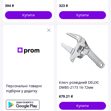
ключ / Ключ накидний
394
₴
323
₴
Купити
Купити
Ключ розвідний DELIXI
Персональні товарні
DWBS-2173 16-72мм
підбірки у додатку
679
.21
₴
Купити