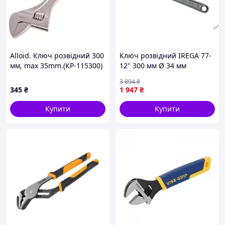
Alloid. Ключ розвідний 300
Ключ розвідний IREGA 77-
мм, max 35mm.(КР-115300)
12" 300 мм Ø 34 мм
класичний для зручного
3 894
₴
використання в ремонті
345
₴
1 947
₴
Купити
Купити