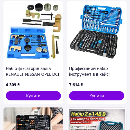
Набір фіксаторів валів
Професійний набір
RENAULT NISSAN OPEL DCI
інструментів в кейсі
1,5-2,5 G02861
Molder 1/2", 1/4", 3/8" 72Т,
4 309
₴
7 614
₴
CR-V, 233од. wv.
Купити
Купити