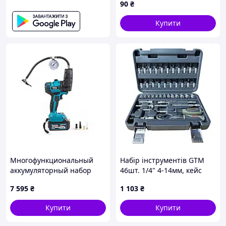
90
₴
Купити
Многофункциональный
Набір інструментів GTM
аккумуляторный набор
46шт. 1/4" 4-14мм, кейс
Makita 7в1 DF500DWE 48V
(GTS-046) — Доступний
7 595
₴
1 103
₴
6Ah с 2 АКБ в кейсе для
дома и строит JGGW_7595
Купити
Купити