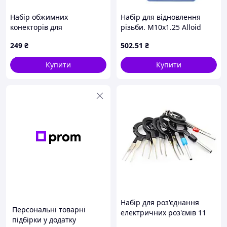
Набір обжимних
Набір для відновлення
конекторів для
різьби. М10х1.25 Alloid
автомобільної
(00000027735)
249
₴
502
.51
₴
електропроводки Intertool
144шт (TC-9010)
Купити
Купити
Набір для роз'єднання
Персональні товарні
електричних роз'ємів 11
підбірки у додатку
шт. GEKO G02702