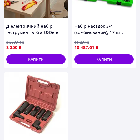
Діелектричний набір
Набір насадок 3/4
інструментів Kraft&Dele
(комбінований), 17 шт,
KD5970 (11 предметів) /
профіль: 6-кутна, розмір
3 357
.14
₴
11 277
₴
Набір ізольованих
насадок 6/12-кутних (мм):
2 350
₴
10 487
.61
₴
інструментів / Набір
19, 21, 22, 23, 24, 27, 30, 32,
викруток для електрика
36,
Купити
Купити