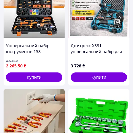
Універсальний набір
Джитрекс X331
інструментів 158
універсальний набір для
предметів для ремонту та
ремонту авто 2в1,
4 531
₴
будівництва з хромо-
49608C83P
2 265
.50
₴
3 728
₴
ванадієвої сталі
Купити
Купити