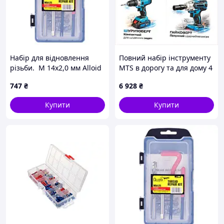
Набір для відновлення
Повний набір інструменту
різьби. M 14x2,0 мм Alloid
MTS в дорогу та для дому 4
пристрої 44PH0750E9
747
₴
6 928
₴
Купити
Купити