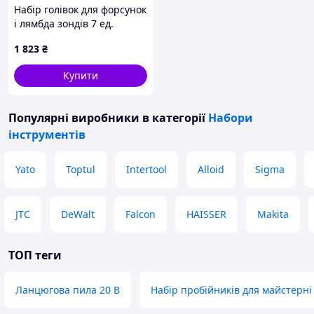
Набір голівок для форсунок
і лямбда зондів 7 ед.
KBglobal KB04042
1 823
₴
Купити
Популярні виробники
в категорії
Набори
інструментів
Yato
Toptul
Intertool
Alloid
Sigma
JTC
DeWalt
Falcon
HAISSER
Makita
ТОП теги
Ланцюгова пила 20 В
Набір пробійників для майстерні 