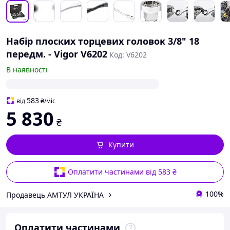
Набір плоских торцевих головок 3/8" 18
передм. - Vigor V6202
Код: V6202
В наявності
583
від
₴
/міс
5 830
₴
Купити
Оплатити частинами від 583 ₴
100%
Продавець АМТУЛ УКРАЇНА
Оплатити частинами