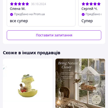
30.10.2024
26.
Олена М.
Сергей Ч.
Придбано на Prom.ua
Придбано на P
все супер
Супер
Поставити запитання
Схоже в інших продавців