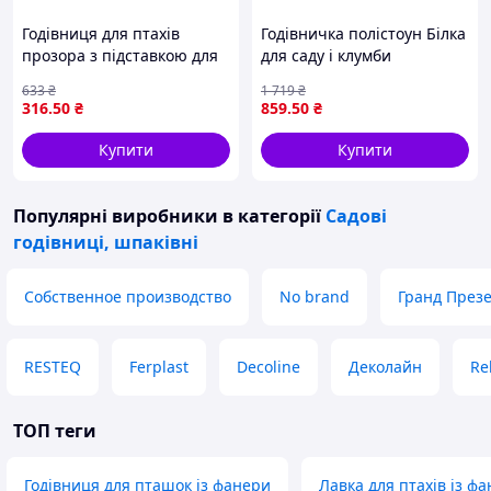
Годівниця для птахів
Годівничка полістоун Білка
прозора з підставкою для
для саду і клумби
годування вуличних птахів
декоративна фігурка для
633
₴
1 719
₴
у саду та на балконі
птахів 13*14*19см
316
.50
₴
859
.50
₴
Купити
Купити
Популярні виробники
в категорії
Садові
годівниці, шпаківні
Собственное производство
No brand
Гранд През
RESTEQ
Ferplast
Decoline
Деколайн
Re
ТОП теги
Годівниця для пташок із фанери
Лавка для птахів із ф