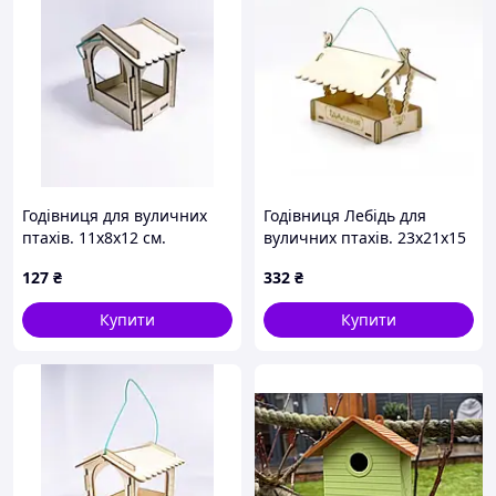
Годівниця для вуличних
Годівниця Лебідь для
птахів. 11х8х12 см.
вуличних птахів. 23х21х15
см.
127
₴
332
₴
Купити
Купити