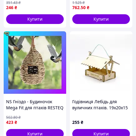
351
.43
₴
1 525
₴
годівниця для синичок /
птиц
246
₴
762
.50
₴
Підвісна годівниця для
пташок
Купити
Купити
NS Гніздо - Будиночок
Годівниця Лебідь для
Mega Fit для птахів RESTEQ
вуличних птахів. 19х20х15
із спеціального плетеного
см.
502
.80
₴
волокна, годівниця для
423
₴
255
₴
дики Nes22/Q
Купити
Купити