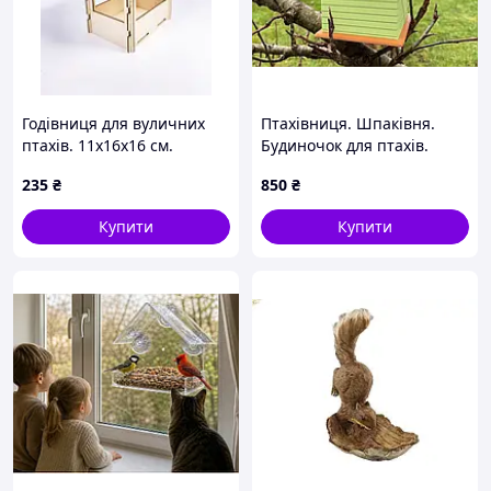
Годівниця для вуличних
Птахівниця. Шпаківня.
птахів. 11х16х16 см.
Будиночок для птахів.
Гніздівля для птахів.
235
₴
850
₴
Шпаківня для синиць.
Будиночок для синиць
Купити
Купити