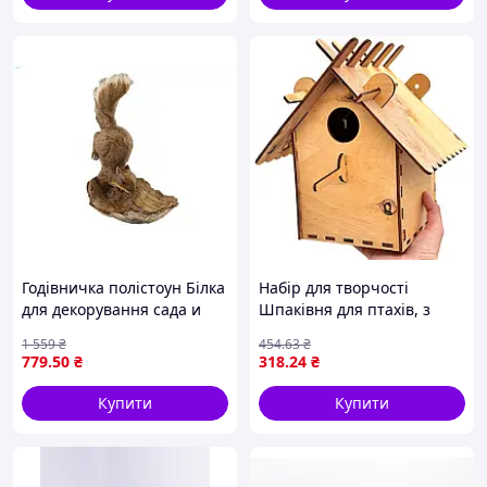
Годівничка полістоун Білка
Набір для творчості
для декорування сада и
Шпаківня для птахів, з
клумбы с изображением
фанери / Будиночок
1 559
₴
454
.63
₴
белки
годівниця для птахів /
779
.50
₴
318
.24
₴
Вулична годівниця для
пташок
Купити
Купити