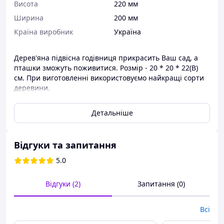
Висота
220 мм
Ширина
200 мм
Країна виробник
Україна
Дерев'яна підвісна годівниця прикрасить Ваш сад, а
пташки зможуть поживитися. Розмір - 20 * 20 * 22(В)
см. При виготовленні використовуємо найкращі сорти
деревини.
Виготовляємо дерев'яні шпаківні, годівниці, будиночки
Детальніше
для тварин. Можливо нанесення логотипу\тексту під
замовлення.
Відгуки та запитання
5.0
Відгуки (2)
Запитання (0)
Всі