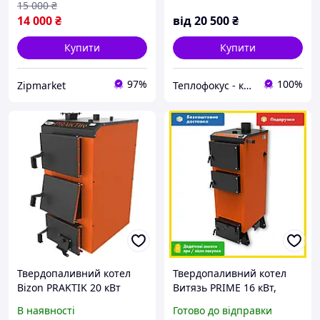
15 000
₴
14 000
₴
від
20 500
₴
Купити
Купити
97%
100%
Zipmarket
Теплофокус - котли, обігрівачі, системи опалення
Твердопаливний котел
Твердопаливний котел
Bizon PRAKTIK 20 кВт
Витязь PRIME 16 кВт,
опалювальний котел для
В наявності
Готово до відправки
дому, тривале горіння,