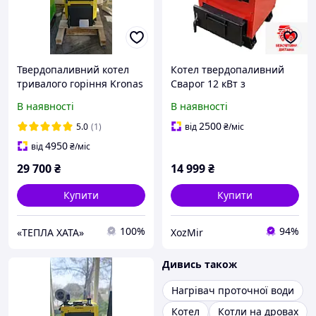
Твердопаливний котел
Котел твердопаливний
тривалого горіння Kronas
Сварог 12 кВт з
(Кронас) Standart 10 кВт
варильною поверхнею
В наявності
В наявності
2500
5.0
(1)
від
₴
/міс
4950
від
₴
/міс
29 700
₴
14 999
₴
Купити
Купити
100%
94%
«ТЕПЛА ХАТА»
ХоzMir
Дивись також
Нагрівач проточної води
Котел
Котли на дровах