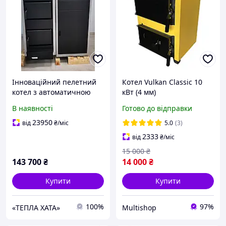
Інноваційний пелетний
Котел Vulkan Classic 10
котел з автоматичною
кВт (4 мм)
подачею палива Kronas
твердопаливний,
В наявності
Готово до відправки
AUTO 5K 17 кВт (Кронас
утеплений MULTISHOP
АВТО 5К)
23950
від
₴
/міс
5.0
(3)
2333
від
₴
/міс
15 000
₴
143 700
₴
14 000
₴
Купити
Купити
100%
97%
«ТЕПЛА ХАТА»
Multishop