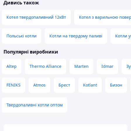
Дивись також
димовивід, можна
виводити димохід
Переваги
Котел твердопаливний 12кВт
Котел з варильною пове
Довга топка, вер
Недоліки
Не виявлено
Польські котли
Котли на твердому паливі
Котли у
Популярні виробники
Altep
Thermo Alliance
Marten
Idmar
Зу
FENIKS
Atmos
Брест
Kotlant
Бизон
Твердопаливні котли оптом