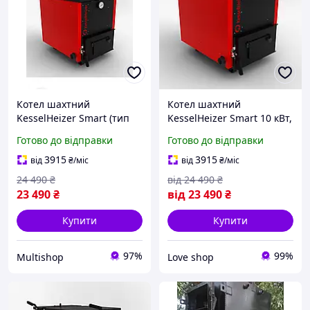
Котел шахтний
Котел шахтний
KesselHeizer Smart (тип
KesselHeizer Smart 10 кВт,
Холмова) 10 кВт 4 мм
Холмова,
Готово до відправки
Готово до відправки
MULTISHOP
твердопаливний, піч для
дому, БЕЗКОШТОВНА
3915
3915
від
₴
/міс
від
₴
/міс
ДОСТАВКА
24 490
₴
від
24 490
₴
23 490
₴
від
23 490
₴
Купити
Купити
97%
99%
Multishop
Love shop