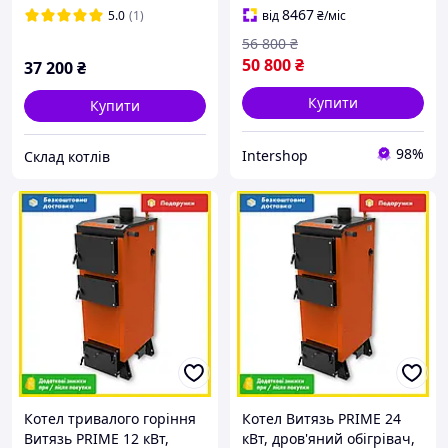
піч на дровах
8467
5.0
(1)
від
₴
/міс
56 800
₴
50 800
₴
37 200
₴
Купити
Купити
98%
Intershop
Склад котлів
Котел тривалого горіння
Котел Витязь PRIME 24
Витязь PRIME 12 кВт,
кВт, дров'яний обігрівач,