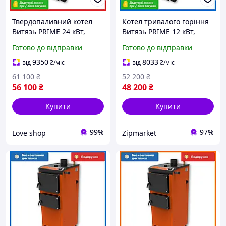
Твердопаливний котел
Котел тривалого горіння
Витязь PRIME 24 кВт,
Витязь PRIME 12 кВт,
тривале горіння,
опалювальна піч,
Готово до відправки
Готово до відправки
опалювальний агрегат,
твердопаливний
піч для дому
9350
8033
від
₴
/міс
від
₴
/міс
61 100
₴
52 200
₴
56 100
₴
48 200
₴
Купити
Купити
99%
97%
Love shop
Zipmarket