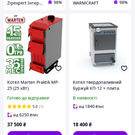
98%
98%
Zipexpert Iнтернет-магазин запчастин до побутовой технiки та iтнимних товарiв для дорослих
WARMCRAFT
Котел Marten Praktik MP-
Котел твердопаливний
25 (25 кВт)
Буржуй КП-12 + плита.
твердопаливний
Готово до відправки
В наявності
дров'яний водогрійний
1840
5.0
(1)
від
₴
/міс
6250
від
₴
/міс
37 500
₴
18 400
₴