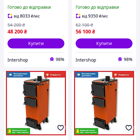
твердопаливний, піч для
тривале горіння,
Готово до відправки
Готово до відправки
опалення будинку
твердопаливна піч для
дому
8033
9350
від
₴
/міс
від
₴
/міс
54 200
₴
62 100
₴
48 200
₴
56 100
₴
Купити
Купити
98%
98%
Intershop
Intershop