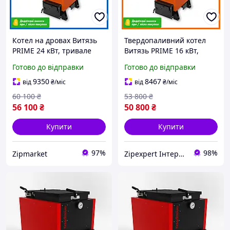
Котел на дровах Витязь
Твердопаливний котел
PRIME 24 кВт, тривале
Витязь PRIME 16 кВт,
горіння, опалювальна піч
тривале горіння, піч для
Готово до відправки
Готово до відправки
для дому,
дому, опалювальне
твердопаливний котел
обладнання
9350
8467
від
₴
/міс
від
₴
/міс
60 100
₴
53 800
₴
56 100
₴
50 800
₴
Купити
Купити
97%
98%
Zipmarket
Zipexpert Iнтернет-магазин запчастин до побутовой технiки та iтнимних товарiв для дорослих