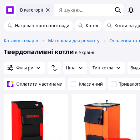
В категорії
Нагрівач проточної води
Котел
Котли на д
Каталог товарів
Матеріали для ремонту
Опалення та т
Твердопаливні котли
в Україні
Фільтри
Ціна
Тип котла
Види
Оплатити частинами
Класичний
Тривалог