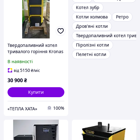
Котел зубр
Котли холмова
Ретро
Дров'яні котли
Твердопаливний котел трива
Піролізні котли
Твердопаливний котел
тривалого горіння Kronas
Пелетні котли
(Кронас) Standart 14 кВт
В наявності
5150
від
₴
/міс
30 900
₴
Купити
100%
«ТЕПЛА ХАТА»