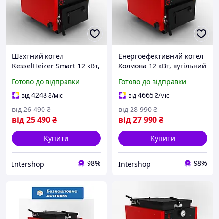
Шахтний котел
Енергоефективний котел
KesselHeizer Smart 12 кВт,
Холмова 12 кВт, вугільний
твердопаливний
твердопаливний
Готово до відправки
Готово до відправки
обігрівач, котел
обігрівач, піч,
тривалого горіння,
безкоштовна доставка
4248
4665
від
₴
/міс
від
₴
/міс
безкоштовна доставка
від
26 490
₴
від
28 990
₴
від
25 490
₴
від
27 990
₴
Купити
Купити
98%
98%
Intershop
Intershop