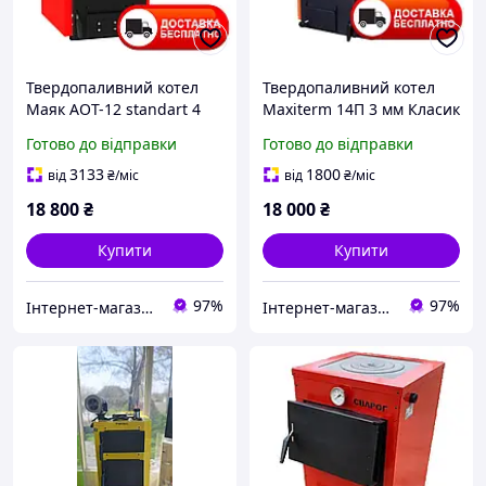
Твердопаливний котел
Твердопаливний котел
Маяк АОТ-12 standart 4
Maxiterm 14П 3 мм Класик
мм
з варильною поверхнею
Готово до відправки
Готово до відправки
3133
1800
від
₴
/міс
від
₴
/міс
18 800
₴
18 000
₴
Купити
Купити
97%
97%
Інтернет-магазин "Ochag"
Інтернет-магазин "Ochag"