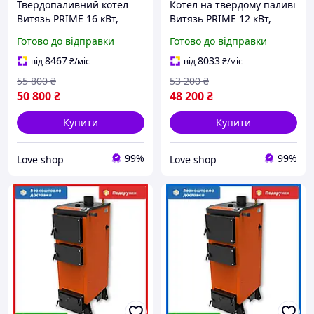
Твердопаливний котел
Котел на твердому паливі
Витязь PRIME 16 кВт,
Витязь PRIME 12 кВт,
тривале горіння,
тривале горіння,
Готово до відправки
Готово до відправки
опалювальний котел для
опалювальний котел
дому
8467
8033
від
₴
/міс
від
₴
/міс
55 800
₴
53 200
₴
50 800
₴
48 200
₴
Купити
Купити
99%
99%
Love shop
Love shop