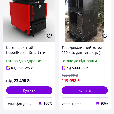
Котел шахтний
Твердопаливний котел
KesselHeizer Smart (тип
250 квт. для теплиць (
Холмова) 10 кВт 4 мм
котел на дрова)
Готово до відправки
Готово до відправки
2349
5000
від
₴
/міс
від
₴
/міс
120 000
₴
від
23 490
₴
119 998
₴
Купити
Купити
100%
93%
Теплофокус - котли, обігрівачі, системи опалення
Vesta Home