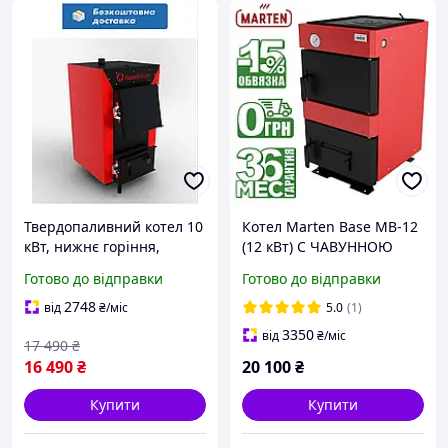
Твердопаливний котел 10
Котел Marten Base MB-12
кВт, нижнє горіння,
(12 кВт) С ЧАВУННОЮ
жаростійка сталь,
КОМФОРКОЮ
Готово до відправки
Готово до відправки
ДОСТАВКА
твердопаливний
дров'яний водогрійний
2748
від
₴
/міс
5.0
(1)
3350
від
₴
/міс
17 490
₴
16 490
₴
20 100
₴
Купити
Купити