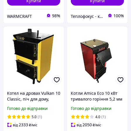
Купити
Купити
98%
100%
WARMCRAFT
Теплофокус - котли, обігрівачі, системи опалення
Котел на дровах Vulkan 10
Котли Amica Есо 10 кВт
Classic, піч для дому,
тривалого горіння 5,2 мм
твердопаливний
Готово до відправки
Готово до відправки
обігрівач,
5.0
(1)
4.0
(1)
2333
2050
від
₴
/міс
від
₴
/міс