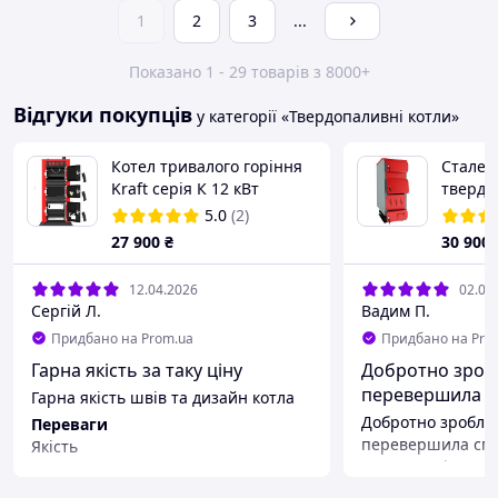
1
2
3
...
Показано 1 - 29 товарів з 8000+
Відгуки покупців
у категорії «Твердопаливні котли»
Котел тривалого горіння
Сталев
Kraft серія К 12 кВт
твердо
(Крафт)
MARTEN
5.0
(2)
(Марте
27 900
₴
30 900
12.04.2026
02.04
Сергій Л.
Вадим П.
Придбано на Prom.ua
Придбано на Pro
Гарна якість за таку ціну
Добротно зробл
перевершила с
Гарна якість швів та дизайн котла
Добротно зроблен
Переваги
перевершила спо
Якість
топка, поміщають
Недоліки
поліняки. Зручно
Немає