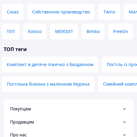
Cosas
Собственное производство
Twins
Мал
ТЕП
Koloco
MERISET
Bimbo
FreeOn
ТОП теги
Комплект в дитяче ліжечко з балдахіном
Постіль із п
Постільна білизна з малюнком Мурена
Сімейний компл
Покупцям
Продавцям
Про нас