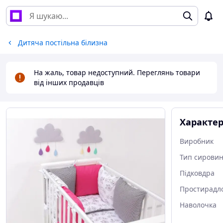
Дитяча постільна білизна
На жаль, товар недоступний. Переглянь товари
від інших продавців
Характе
Виробник
Тип сирови
Підковдра
Простирадл
Наволочка