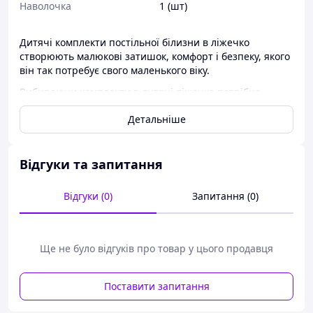
Наволочка
1 (шт)
Дитячі комплекти постільної білизни в ліжечко
створюють малюкові затишок, комфорт і безпеку, якого
він так потребує свого маленького віку.
Вибираючи комплекти в дитячі ліжечка потрібно
враховувати
Детальніше
1. Якість виробів і придбання тільки натуральні
матеріали, як-от: бавовна, льон,бамбук, фланель. Такі
матеріали на 100 відсотків гіпоалергенні, екологічні,
Відгуки та запитання
добре вбирають вологу та не втрачають свій вигляд під
час першого ж прання.
Відгуки (0)
Запитання (0)
2. наявність різноманітних ґудзиків, застібок і ременів.
Вибирайте комплекти, у яких таких небезпечних для
здоров'я малюка речей не буде. Можна
використовувати тасьми, гумки, липучки для кріплення
Ще не було відгуків про товар у цього продавця
різних елементів.
Комплект у ліжечко Хатка 9 в 1 Велосипеди з
Поставити запитання
рожевим, складається з: