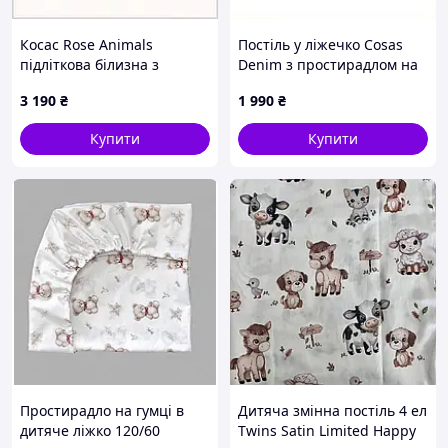
Косас Rose Animals
Постіль у ліжечко Cosas
підліткова білизна з
Denim з простирадлом на
натурального матеріалу,
гумці 60х120 85M6765C5E
3 190
₴
1 990
₴
856PT3449E
Купити
Купити
Простирадло на гумці в
Дитяча змінна постіль 4 ел
дитяче ліжко 120/60
Twins Satin Limited Happy