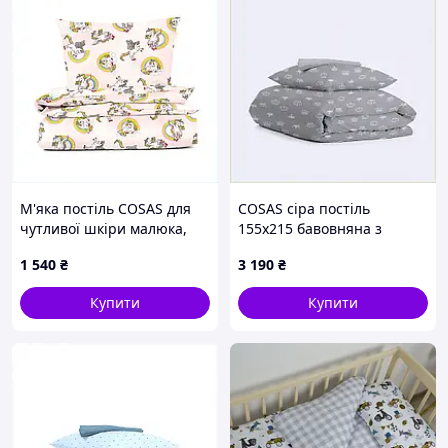
М'яка постіль COSAS для
COSAS сіра постіль
чутливої шкіри малюка,
155х215 бавовняна з
86E52K290
малюнком, 8563H48B3
1 540
₴
3 190
₴
Купити
Купити