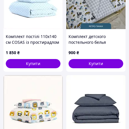
Комплект постілі 110х140
Комплект детского
см COSAS із простирадлом
постельного белья
на гумці 60х120,
"ТЕПИК" 1-3 года (Ретро
1 850
₴
900
₴
K8M566379
тачки NEW)
Купити
Купити