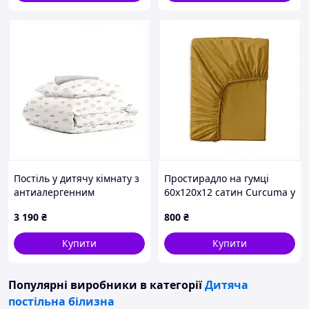
Постіль у дитячу кімнату з
Простирадло на гумці
антиалергенним
60х120х12 сатин Curcuma у
сертифікатом Oeko-Tex,
коробці H8567199M
3 190
₴
800
₴
X8C563479
Купити
Купити
Популярні виробники
в категорії
Дитяча
постільна білизна