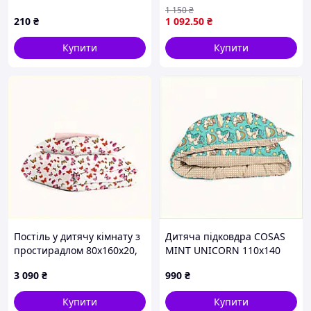
Farm
1 150
₴
210
₴
1 092
.50
₴
Купити
Купити
Постіль у дитячу кімнату з
Дитяча підковдра COSAS
простирадлом 80х160х20,
MINT UNICORN 110х140
865PH2C422
ранфорс 7692B18C8
3 090
₴
990
₴
Купити
Купити