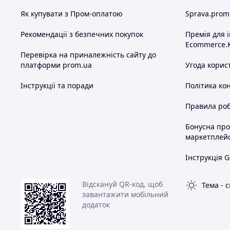
Як купувати з Пром-оплатою
Sprava.prom
Рекомендації з безпечних покупок
Премія для 
Ecommerce.
Перевірка на приналежність сайту до
платформи prom.ua
Угода корис
Інструкції та поради
Політика ко
Правила роб
Бонусна пр
маркетплей
Інструкція G
Відскануй QR-код, щоб
Тема
-
с
завантажити мобільний
додаток