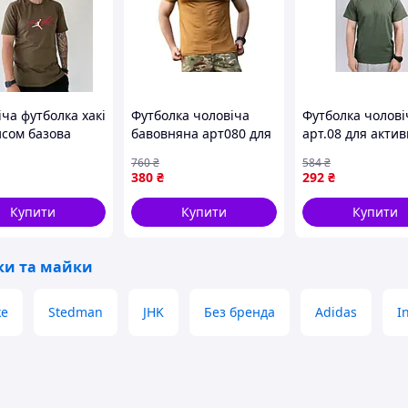
ча футболка хакі
Футболка чоловіча
Футболка чолові
исом базова
бавовняна арт080 для
арт.08 для актив
а стильна літня
повсякденного
відпочинку та
760
₴
584
₴
ь повсякденна
носіння стильна та
повсякденного
380
₴
292
₴
me3074
зручна в цегляному
носіння 2XL ТМ
кольорі
Купити
Купити
Купити
ки та майки
ke
Stedman
JHK
Без бренда
Adidas
I