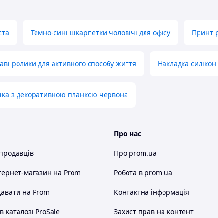
ста
Темно-сині шкарпетки чоловічі для офісу
Принт 
аві ролики для активного способу життя
Накладка силікон
чка з декоративною планкою червона
Про нас
 продавців
Про prom.ua
тернет-магазин
на Prom
Робота в prom.ua
авати на Prom
Контактна інформація
 каталозі ProSale
Захист прав на контент