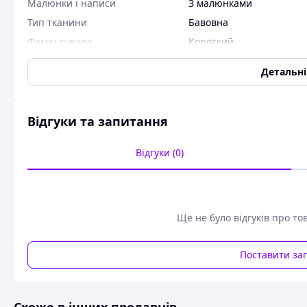
Малюнки і написи
З малюнками
Тип тканини
Бавовна
Фасон рукава
Короткий
Колір
Різні кольори
Детальн
Користувальницькі характеристики
Розмір
S\M\L\XL\XXL
Відгуки та запитання
Майка Лінкін Парк
Відгуки (0)
Схожі товари за характеристиками
Ще не було відгуків про то
Поставити за