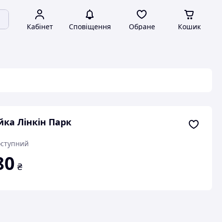
Кабінет
Сповіщення
Обране
Кошик
ка Лінкін Парк
ступний
80
₴