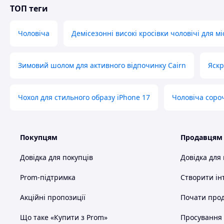
ТОП теги
Чоловіча
Демісезонні високі кросівки чоловічі для мі
Зимовий шолом для активного відпочинку Cairn
Яскр
Чохол для стильного образу iPhone 17
Чоловіча соро
Покупцям
Продавцям
Довідка для покупців
Довідка для
Prom-підтримка
Створити ін
Акційні пропозиції
Почати прод
Що таке «Купити з Prom»
Просування в