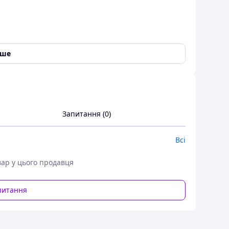
іше
Запитання (0)
Всі
вар у цього продавця
питання