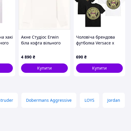
ча хакі
Акне Студіос Erwin
Чоловіча брендова
ного
біла кофта вільного
футболка Versace x
крою 8P6643B16
KAWS, Чорний, XS
4 890
₴
690
₴
 OSM
Купити
Купити
ntruder
Dobermans Aggressive
LOYS
Jordan