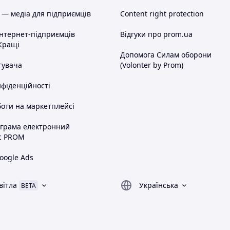
 — медіа для підприємців
Content right protection
інтернет-підприємців
Відгуки про prom.ua
Кращі
Допомога Силам оборони
тувача
(Volonter by Prom)
нфіденційності
оти на маркетплейсі
ограма електронний
с PROM
oogle Ads
вітла
Українська
BETA