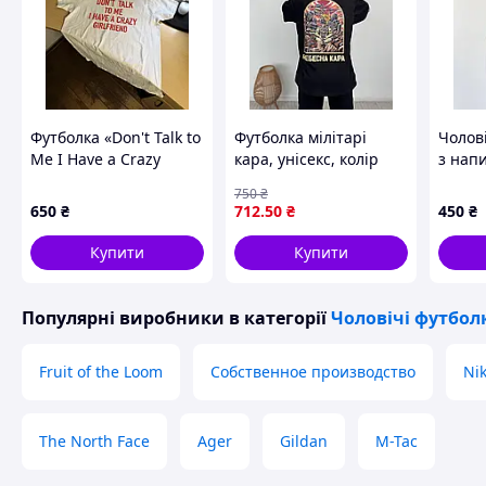
Футболка «Don't Talk to
Футболка мілітарі
Чолові
Me I Have a Crazy
кара, унісекс, колір
з нап
Girlfriend» –
чорний, розміри S-XXL
зручн
750
₴
прикольна футболка з
модел
650
₴
712
.50
₴
450
₴
написом англійською
GOUti
Купити
Купити
Популярні виробники
в категорії
Чоловічі футбол
Fruit of the Loom
Собственное производство
Ni
The North Face
Ager
Gildan
M-Tac