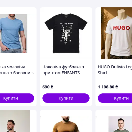
лка чоловіча
Чоловіча футболка з
HUGO Dulivio Log
онна з бавовни з
принтом ENFANTS
Shirt
аном для
RICHES DÉPRIMÉS ERD
кденного
THE LAST SUPPER.jpg,
690
₴
1 198
.80
₴
ня блакитна ТМ
Чорний, XS
Купити
Купити
Купити