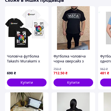
Схоже в інших продавців
Чоловіча футболка
Футболка чоловіча
Футбо
Takashi Murakami x
чорна оверсайз з
однот
Off-White, Чорний, XS
принтом з написом
еласт
750
₴
962
₴
стильна літня для
повся
690
₴
712
.50
₴
481
₴
хлопця KLPtime3047
носін
FERO
Купити
Купити