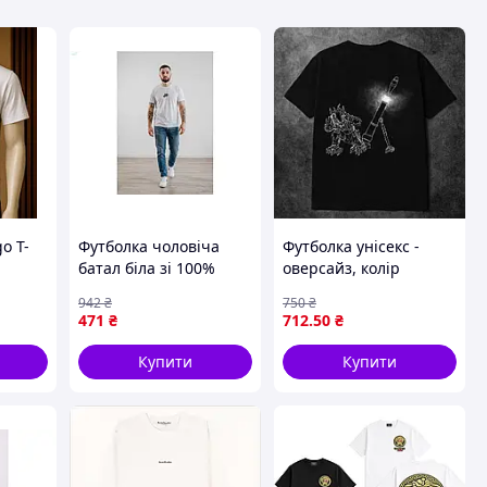
o T-
Футболка чоловіча
Футболка унісекс -
батал біла зі 100%
оверсайз, колір
бавовни для
чорний, розмір S - XXL
942
₴
750
₴
повсякденного
471
₴
712
.50
₴
носіння та комфорту
Купити
Купити