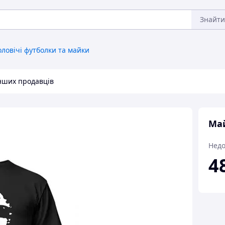
Знайти
ловічі футболки та майки
інших продавців
Май
Недо
4