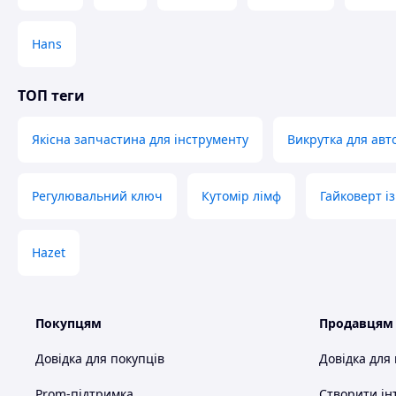
Hans
ТОП теги
Якісна запчастина для інструменту
Викрутка для авт
Регулювальний ключ
Кутомір лімф
Гайковерт і
Hazet
Покупцям
Продавцям
Довідка для покупців
Довідка для
Prom-підтримка
Створити ін