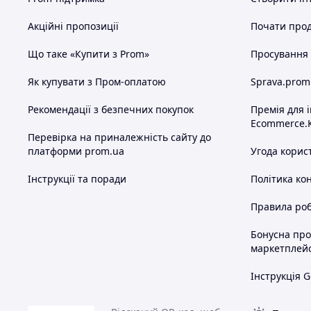
Акційні пропозиції
Почати прод
Що таке «Купити з Prom»
Просування в
Як купувати з Пром-оплатою
Sprava.prom
Рекомендації з безпечних покупок
Премія для 
Ecommerce.
Перевірка на приналежність сайту до
платформи prom.ua
Угода корис
Інструкції та поради
Політика ко
Правила роб
Бонусна пр
маркетплей
Інструкція G