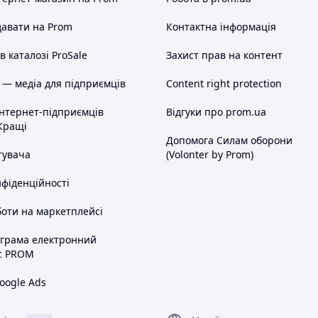
авати на Prom
Контактна інформація
 каталозі ProSale
Захист прав на контент
 — медіа для підприємців
Content right protection
інтернет-підприємців
Відгуки про prom.ua
Кращі
Допомога Силам оборони
тувача
(Volonter by Prom)
нфіденційності
оти на маркетплейсі
ограма електронний
с PROM
oogle Ads