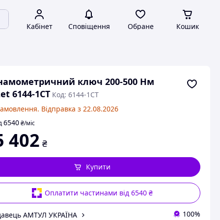
Кабінет
Сповіщення
Обране
Кошик
намометричний ключ 200-500 Нм
et 6144-1CT
Код: 6144-1CT
замовлення. Відправка з 22.08.2026
6540
д
₴
/міс
5 402
₴
Купити
Оплатити частинами від 6540 ₴
100%
авець АМТУЛ УКРАЇНА