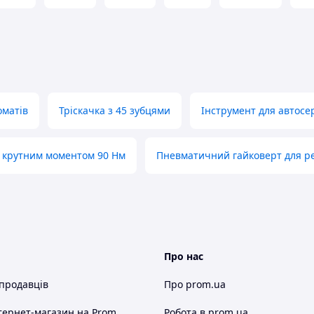
оматів
Тріскачка з 45 зубцями
Інструмент для автосе
з крутним моментом 90 Нм
Пневматичний гайковерт для р
Про нас
 продавців
Про prom.ua
тернет-магазин
на Prom
Робота в prom.ua