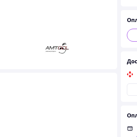
Оп
Дос
Опл