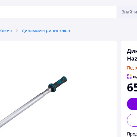
Знайти
Ключі
Динамометричні ключі
Ди
Haz
Під 
ві
6
Прод