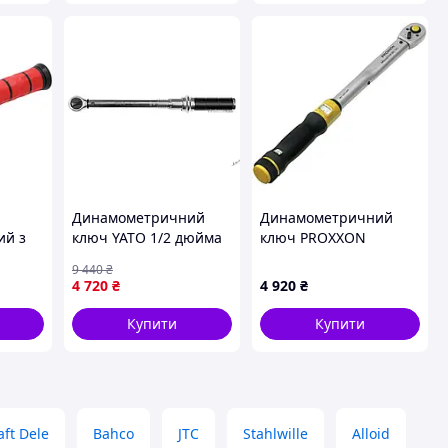
Динамометричний
Динамометричний
ий з
ключ YATO 1/2 дюйма
ключ PROXXON
м
з діапазоном 10-60 Нм
MICRO-CLICK MC 100
9 440
₴
адрат
і завдовжки 260-385
23351
4 720
₴
4 920
₴
 L=
мм для точного
затягування
Купити
Купити
aft Dele
Bahco
JTC
Stahlwille
Alloid