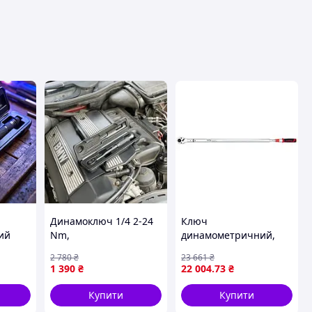
вця
Динамоключ 1/4 2-24
Ключ
ий
Nm,
динамометричний,
ра 1/4
Динамометричний
3/4, діапазон
2 780
₴
23 661
₴
ключ ключ, Ключ для
моментів: 150-800 нм
1 390
₴
22 004
.73
₴
затяжки болтів гбц,
TOPTUL ANBV2480
PHN Готово до
Купити
Купити
відправки