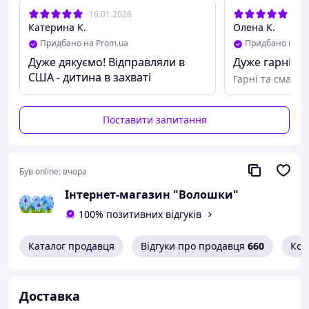
16.01.2026
02.
Катерина К.
Олена К.
Придбано на Prom.ua
Придбано на P
Дуже дякуємо! Відправляли в
Дуже гарні
США - дитина в захваті
Гарні та смачні
Поставити запитання
Був online:
вчора
Інтернет-магазин "Волошки"
100% позитивних відгуків
Каталог продавця
Відгуки про продавця
660
Кон
Доставка