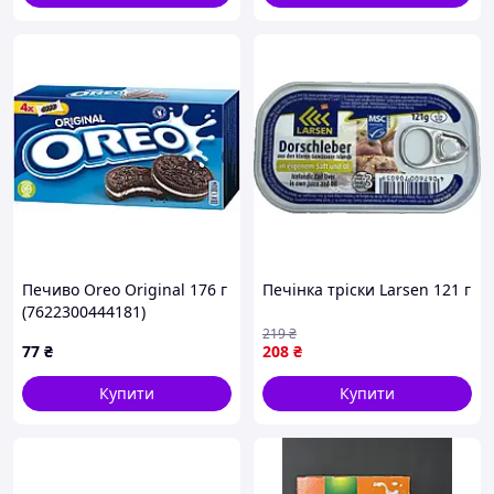
Печиво Oreo Original 176 г
Печінка тріски Larsen 121 г
(7622300444181)
219
₴
77
₴
208
₴
Купити
Купити