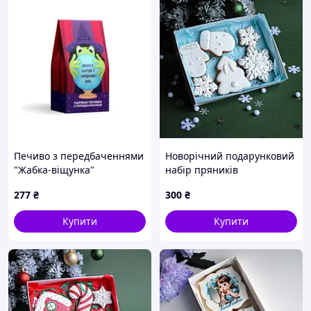
Печиво з передбаченнями
Новорічний подарунковий
"Жабка-віщунка"
набір пряників
277
₴
300
₴
Купити
Купити