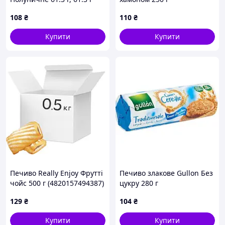
108
₴
110
₴
Купити
Купити
Печиво Really Enjoy Фрутті
Печиво злакове Gullon Без
чойс 500 г (4820157494387)
цукру 280 г
129
₴
104
₴
Купити
Купити