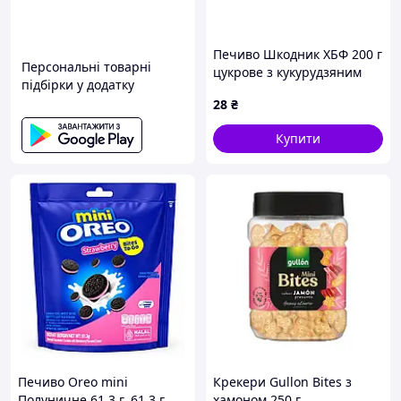
Печиво Шкодник ХБФ 200 г
Персональні товарні
цукрове з кукурудзяним
підбірки у додатку
борошном і смаком
28
₴
пряженого молока
Купити
Печиво Oreo mini
Крекери Gullon Bites з
Полуничне 61.3 г, 61.3 г
хамоном 250 г