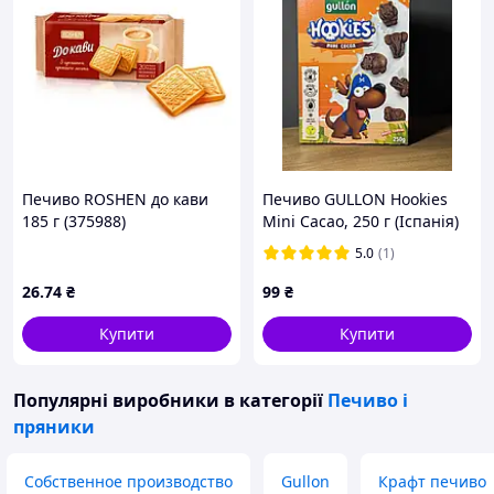
Печиво ROSHEN до кави
Печиво GULLON Hookies
185 г (375988)
Mini Cacao, 250 г (Іспанія)
5.0
(1)
26
.74
₴
99
₴
Купити
Купити
Популярні виробники
в категорії
Печиво і
пряники
Собственное производство
Gullon
Крафт печиво