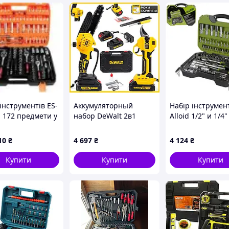
о різання без прослизання
інструментів ES-
Аккумуляторный
Hабір інструмен
а 172 предмети у
набор DeWalt 2в1
Alloid 1/2" и 1/4"
(пила DCM155N 20 см
гр.108 предмето
 скловолокном
+ секатор DCMPP66BL),
(TSN-108 )
10
₴
4 697
₴
4 124
₴
Набор для сада DeWalt
(00000063472)
JGGW_4697
Купити
Купити
Купити
 скловолокном