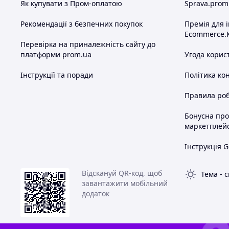
Як купувати з Пром-оплатою
Sprava.prom
Рекомендації з безпечних покупок
Премія для 
Ecommerce.
Перевірка на приналежність сайту до
платформи prom.ua
Угода корис
Інструкції та поради
Політика ко
Правила роб
Бонусна пр
маркетплей
Інструкція G
Відскануй QR-код, щоб
Тема
-
с
завантажити мобільний
додаток