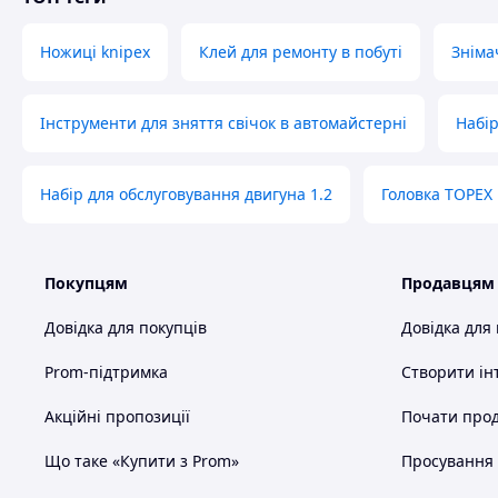
Ножиці knipex
Клей для ремонту в побуті
Зніма
Інструменти для зняття свічок в автомайстерні
Набір
Набір для обслуговування двигуна 1.2
Головка TOPEX
Покупцям
Продавцям
Довідка для покупців
Довідка для
Prom-підтримка
Створити ін
Акційні пропозиції
Почати прод
Що таке «Купити з Prom»
Просування в