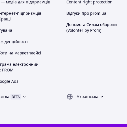
 — медіа для підприємців
Content right protection
інтернет-підприємців
Відгуки про prom.ua
Кращі
Допомога Силам оборони
тувача
(Volonter by Prom)
нфіденційності
оти на маркетплейсі
ограма електронний
с PROM
oogle Ads
вітла
Українська
BETA