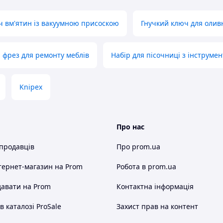
ч вм'ятин із вакуумною присоскою
Гнучкий ключ для олив
 фрез для ремонту меблів
Набір для пісочниці з інструме
Knipex
Про нас
 продавців
Про prom.ua
тернет-магазин
на Prom
Робота в prom.ua
авати на Prom
Контактна інформація
 каталозі ProSale
Захист прав на контент