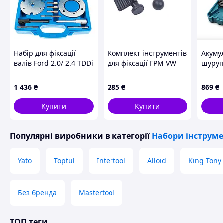
Схожі товари за характеристиками
Набір для фіксації
Комплект інструментів
Акуму
валів Ford 2.0/ 2.4 TDDi
для фіксації ГРМ VW
шуруп
/TDCi SATRA S-X2024T
AUDI 1.9 TDI QUATROS
набор
QS10315
набір 
1 436
₴
285
₴
869
₴
акуму
Купити
Купити
Популярні виробники
в категорії
Набори інструме
Yato
Toptul
Intertool
Alloid
King Tony
Без бренда
Mastertool
ТОП теги