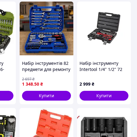
ту
Набір інструментів 82
Набір інструменту
 6-
предмети для ремонту
Intertool 1/4" 1/2" 72
в
автомобілів і
од. ET-6072 (ET-6072)
2 697
₴
побутових робіт
1 348
.50
₴
2 999
₴
хромо-ванадієва сталь
у кейсі
Купити
Купити