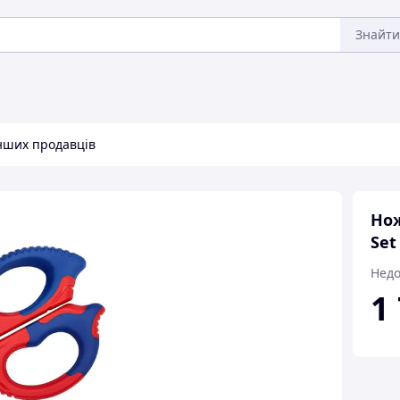
Знайти
інших продавців
Нож
Set
Недо
1