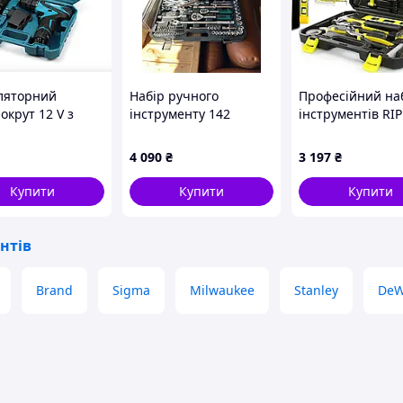
ляторний
Набір ручного
Професійний на
окрут 12 V з
інструменту 142
інструментів RI
ом DF330DWE,
предмети у
M58284 180 еле
біт і запасний
пластиковому кейсі
4 090
₴
3 197
₴
лятор
для ремонту
автомобіля та дому
Купити
Купити
Купити
нтів
Brand
Sigma
Milwaukee
Stanley
DeW