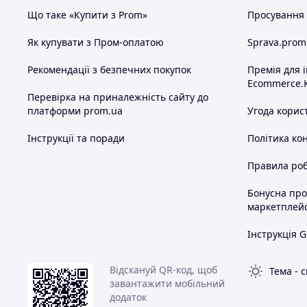
Що таке «Купити з Prom»
Просування в
Як купувати з Пром-оплатою
Sprava.prom
Рекомендації з безпечних покупок
Премія для 
Ecommerce.
Перевірка на приналежність сайту до
платформи prom.ua
Угода корис
Інструкції та поради
Політика ко
Правила роб
Бонусна пр
маркетплей
Інструкція G
Відскануй QR-код, щоб
Тема
-
с
завантажити мобільний
додаток