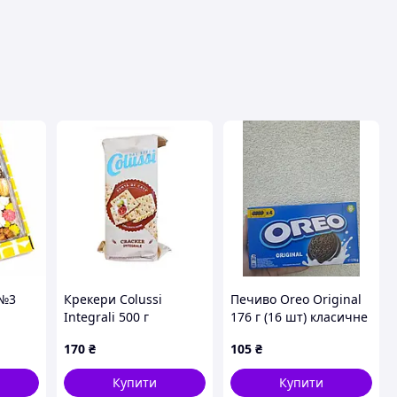
 №3
Крекери Colussi
Печиво Oreo Original
Integrali 500 г
176 г (16 шт) класичне
шоколадне печиво з
170
₴
105
₴
ванільною начинкою,
4 міні-пачки
Купити
Купити