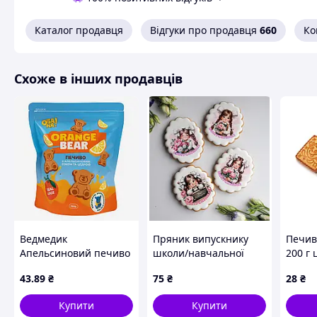
Каталог продавця
Відгуки про продавця
660
Ко
Схоже в інших продавців
Ведмедик
Пряник випускнику
Печив
Апельсиновий печиво
школи/навчальної
200 г 
цукрове 185гр 14шт/
школи
кукур
43
.89
₴
75
₴
28
₴
ящ
борош
пряже
Купити
Купити