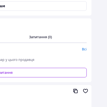
іше
Запитання (0)
Всі
вар у цього продавця
питання