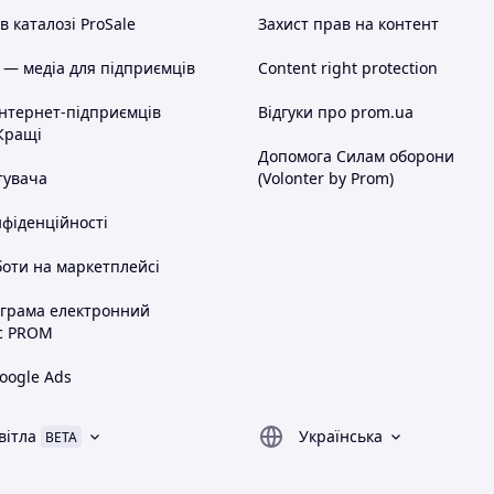
 каталозі ProSale
Захист прав на контент
 — медіа для підприємців
Content right protection
інтернет-підприємців
Відгуки про prom.ua
Кращі
Допомога Силам оборони
тувача
(Volonter by Prom)
нфіденційності
оти на маркетплейсі
ограма електронний
с PROM
oogle Ads
вітла
Українська
BETA