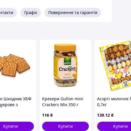
нтакти
Графік
Повернення та гарантія
о Шкодник ХБФ
Крекери Gullon mini
Асорті молочне
цукрове з
Crackers Mix 350 г
0,7кг
удзяним
116
₴
139
.12
₴
ном і смаком
ного молока
Купити
Купити
Купити