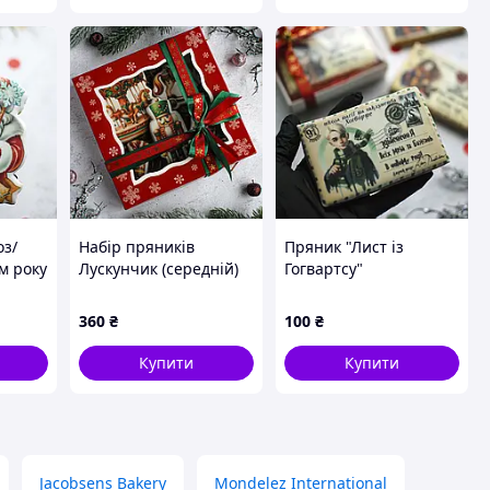
оз/
Набір пряників
Пряник "Лист із
м року
Лускунчик (середній)
Гогвартсу"
360
₴
100
₴
Купити
Купити
Jacobsens Bakery
Mondelez International