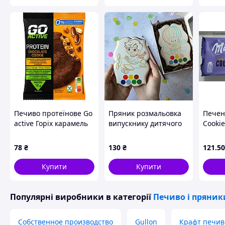
Печиво протеїнове Go
Пряник розмальовка
Печен
active Горіх карамель
випускнику дитячого
Cookie
50 г
садочка в
Sensa
подарунковій
78
₴
130
₴
121
.50
коробочці
Купити
Купити
Популярні виробники
в категорії
Печиво і пряник
Собственное производство
Gullon
Крафт печив