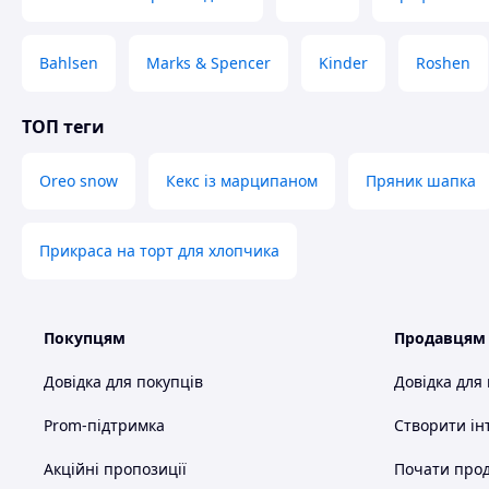
Bahlsen
Marks & Spencer
Kinder
Roshen
ТОП теги
Oreo snow
Кекс із марципаном
Пряник шапка
Прикраса на торт для хлопчика
Покупцям
Продавцям
Довідка для покупців
Довідка для
Prom-підтримка
Створити ін
Акційні пропозиції
Почати прод