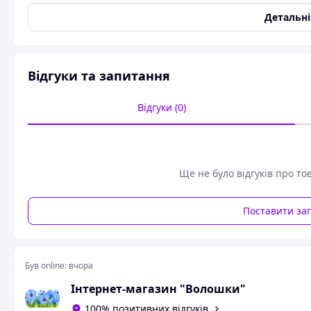
Детальн
Імбирні пряники-топпери на торт "Міккі Маус"
Ціна вказана за набір з першого фото
Міккі Маус і цифра 40 грн 8 см
Відгуки та запитання
Рамка з надписом 50 грн
Лапки 30 грн - 6 см
Відгуки (0)
Ще не було відгуків про то
Поставити за
Був online:
вчора
Інтернет-магазин "Волошки"
100% позитивних відгуків