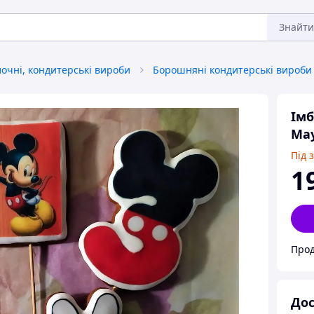
Знайти
лочні, кондитерські вироби
Борошняні кондитерські вироби
Імб
Ма
Під 
1
Прод
Дос