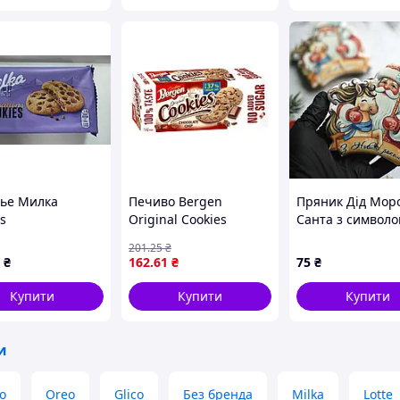
ье Милка
Печиво Bergen
Пряник Дід Мор
s
Original Cookies
Санта з символо
tionChoco 156гр
шоколадна крихта 130
201
.25
₴
г (940697)
₴
162
.61
₴
75
₴
Купити
Купити
Купити
и
о
Oreo
Glico
Без бренда
Milka
Lotte