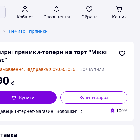
Кабінет
Сповіщення
Обране
Кошик
Печиво і пряники
ирні пряники-топери на торт "Міккі
ус"
замовлення. Відправка з 09.08.2026
20+ купили
90
₴
Купити
Купити зараз
100%
авець Інтернет-магазин "Волошки"
тавка