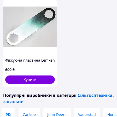
Купити спіраль шнекову у нашого заводу просто –
достатньо зателефонувати чи зробити замовлення на
цьому сайті.
Наш завод виготовив уже тисячі шнеків із цієї
німецької спіралі і всі вони досі успішно працюють.
Купуйте шнекову спіраль у нас і переконайтесь у її
бездоганній якості.
Фіксуюча пластина Lemken
600
₴
Купити
Популярні виробники
в категорії
Сільгосптехніка,
загальне
PIX
Carlisle
John Deere
Väderstad
Hors