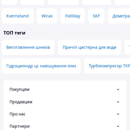
Kverneland
Wirax
Fiellday
SKF
Деметра
ТОП теги
Виготовлення шнеків
Причіп цистерна для води
Гідроциліндр цс навішування юмз
Турбокомпресор ТКР
Покупцям
Продавцям
Про нас
Партнери