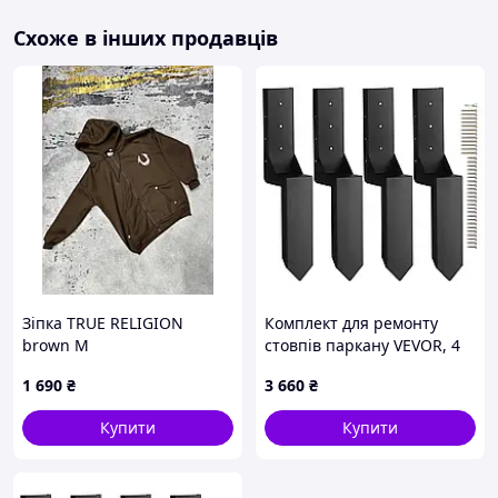
Схоже в інших продавців
Зіпка TRUE RELIGION
Комплект для ремонту
brown M
стовпів паркану VEVOR, 4
шт., внутрішній діаметр
1 690
₴
3 660
₴
3,5 x 3,5 дюйми, сталевий
кілочок для установки в
Купити
Купити
землю, для