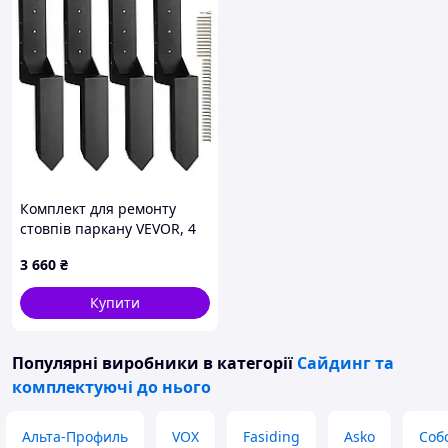
Комплект для ремонту
стовпів паркану VEVOR, 4
шт., внутрішній діаметр
3 660
₴
3,5 x 3,5 дюйми, сталевий
кілочок для установки в
Купити
землю, для
Популярні виробники
в категорії
Сайдинг та
комплектуючі до нього
Альта-Профиль
VOX
Fasiding
Asko
Соб