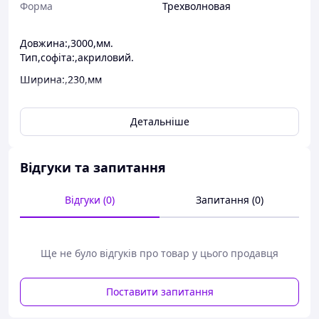
Форма
Трехволновая
Довжина:,3000,мм.
Тип,софіта:,акриловий.
Ширина:,230,мм
Софіт,Альта-Профіль,Т-19-
У,без,перфорації,3000х230,мм,дуб,світлий,використовує
Детальніше
ться,для,обшивки,карнизів,і,фронтонів.
Відгуки та запитання
Відгуки (0)
Запитання (0)
Ще не було відгуків про товар у цього продавця
Поставити запитання