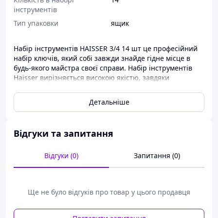
інструментів
Тип упаковки
ящик
Набір інструментів HAISSER 3/4 14 шт це професійний
набір ключів, який собі завжди знайде гідне місце в
будь-якого майстра своєї справи. Набір інструментів
Haisser вирізняється високою якістю, завдяки
виготовленню з хромо-ванадієвої сталі.
Детальніше
Набір інструментів HAISSER 3/4 14 од складається з:
1. Торцевые головки 3/4" 22, 24, 27, 30, 32, 36, 38, 41, 46,
50 mm - 10 шт
Відгуки та запитання
2. Вороток 3/4", 18" (455mm) - 1 шт
Відгуки (0)
Запитання (0)
3. Подовжувач 3/4", 4" (100 mm) — 1 шт.
4. Подовжувач 3/4", 8" (200 mm) — 1 шт.
5. Трещотка 3/4" (24T 500mm) - 1 шт
Ще не було відгуків про товар у цього продавця
6. Ящик
Усі інструменти зберігаються в надійному зручному