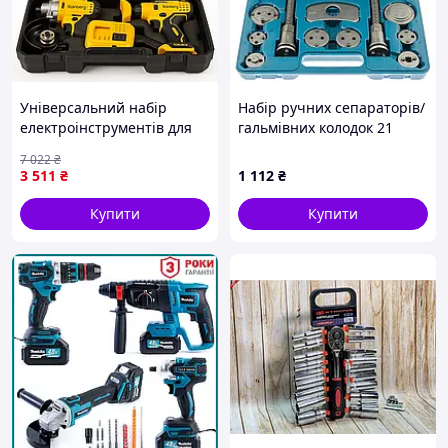
Універсальний набір
Набір ручних сепараторів/
електроінструментів для
гальмівних колодок 21
дому, Набір акумуляторних
предмет ASTA A-FL1010
7 022
₴
електроінструментів для
3 511
₴
1 112
₴
дому HD-98
Купити
Купити