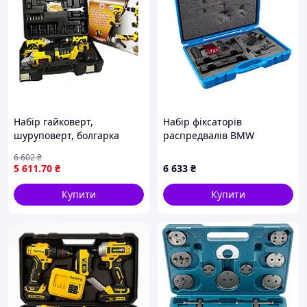
Набір гайковерт,
Набір фіксаторів
шуруповерт, болгарка
распредвалів BMW
24,4В Boxer SR-028
(M60/M62) SATRA S-BB6062
6 602
₴
акумуляторний
5 611
.70
₴
6 633
₴
Купити
Купити