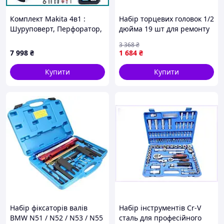
Комплект Makita 4в1 :
Набір торцевих головок 1/2
Шуруповерт, Перфоратор,
дюйма 19 шт для ремонту
Болгарка, Гайковерт –
автомобілів та
3 368
₴
аккумуляторный,
обслуговування техніки
7 998
₴
1 684
₴
бесщеточный (48V)
JGGW_7998
Купити
Купити
Набір фіксаторів валів
Набір інструментів Cr-V
BMW N51 / N52 / N53 / N55
сталь для професійного