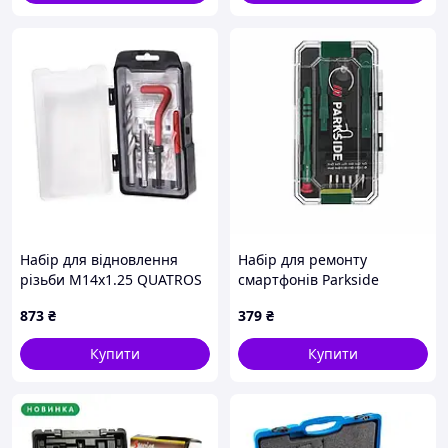
Набір для відновлення
Набір для ремонту
різьби M14x1.25 QUATROS
смартфонів Parkside
QS14187K
HG11397, 17 предметів у
873
₴
379
₴
кейсі
Купити
Купити