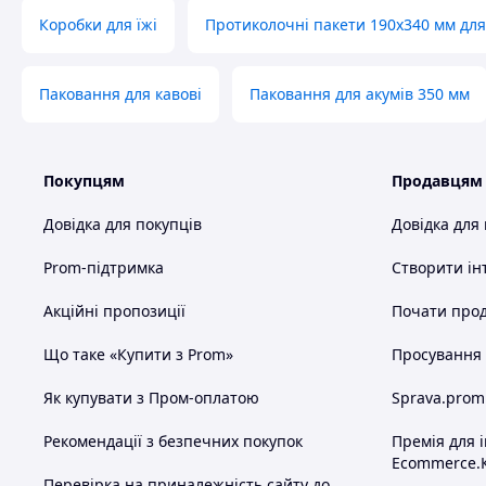
Коробки для їжі
Протиколочні пакети 190х340 мм дл
Паковання для кавові
Паковання для акумів 350 мм
Покупцям
Продавцям
Довідка для покупців
Довідка для
Prom-підтримка
Створити ін
Акційні пропозиції
Почати прод
Що таке «Купити з Prom»
Просування в
Як купувати з Пром-оплатою
Sprava.prom
Рекомендації з безпечних покупок
Премія для 
Ecommerce.
Перевірка на приналежність сайту до