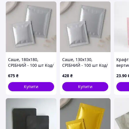
Саше, 180х180,
Саше, 130х130,
Крафт
СРІБНИЙ - 100 шт Код/
СРІБНИЙ - 100 шт Код/
верти
Артикул 5053
Артикул 2826
ручка
675
₴
428
₴
23
.90
22х11х
Друк 
Купити
Купити
за за
Подар
логот