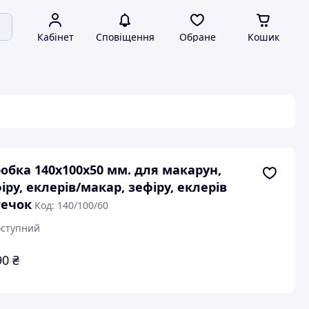
Кабінет
Сповіщення
Обране
Кошик
обка 140х100х50 мм. для макарун,
іру, еклерів/макар, зефіру, еклерів
течок
Код: 140/100/60
ступний
90
₴