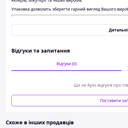
еклерів, біжутерії та інших виробів.
Упаковка дозволить зберегти гарний вигляд Вашого вироб
Характери
Детальн
Виробник
Довжина
Відгуки та запитання
Ширина
Відгуки (0)
Висота
Матеріал
Ще не було відгуків про то
Вікно
Поставити за
Інше
Схоже в інших продавців