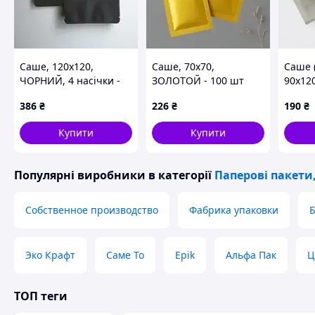
Саше, 120х120,
Саше, 70х70,
Саше 
ЧОРНИЙ, 4 насічки -
ЗОЛОТОЙ - 100 шт
90х12
100 шт Код/Артикул
Код/Артикул 369
шт Ко
386
₴
226
₴
190
₴
5050
Купити
Купити
Популярні виробники
в категорії
Паперові пакети
Собственное производство
Фабрика упаковки
Б
Эко Крафт
Саме То
Epik
Альфа Пак
Ц
ТОП теги