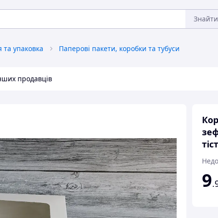
Знайти
 та упаковка
Паперові пакети, коробки та тубуси
інших продавців
Кор
зеф
тіс
Недо
9
.