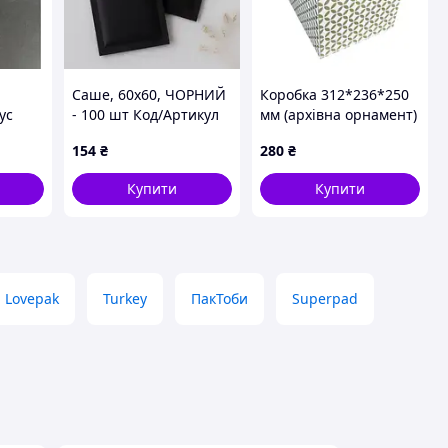
Саше, 60х60, ЧОРНИЙ
Коробка 312*236*250
ус
- 100 шт Код/Артикул
мм (архівна орнамент)
3748
хакі
154
₴
280
₴
Купити
Купити
Lovepak
Turkey
ПакТоби
Superpad