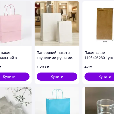
 пакет
Паперовий пакет з
Пакет саше
кальний з
крученими ручками.
110*40*230 1уп/
ми бузковий
Білий, 190х120х280 -
шт.
₴
1 293
₴
42
₴
27 см 120 г/м2.
100 шт Код/Артикул
на крафт пакетах
1002
Купити
Купити
Купити
питом.
ункові пакети з
ипом