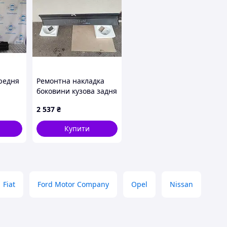
ередня
Ремонтна накладка
боковини кузова задня
17
ліва Mercedes Vito /
2 537
₴
Viano W639 Long (2003-
2014) Klokkerholm
Купити
3542013
Fiat
Ford Motor Company
Opel
Nissan