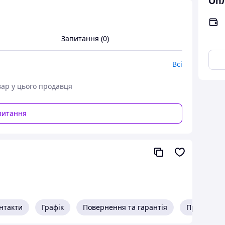
Опл
Запитання (0)
Всі
вар у цього продавця
питання
нтакти
Графік
Повернення та гарантія
Про прода