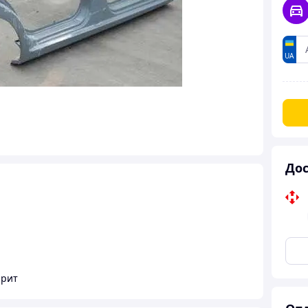
UA
Дос
арит