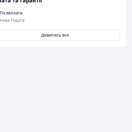
ата та гарантії
Післяплата
Нова Пошта
Дивитись все
вця