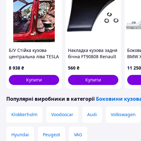
Б/У Стійка кузова
Накладка кузова задня
Боков
центральна ліва TESLA
бічна FT90808 Renault
BMW X
MODEL Y 2024 PBSB
Master III 10-, Opel
41007
8 938
₴
560
₴
11 250
1549228S0A
Movano B 10-21
(4419553, 93197649
Купити
Купити
Популярні виробники
в категорії
Боковини кузов
Klokkerholm
Voodoocar
Audi
Volkswagen
Hyundai
Peugeot
VAG