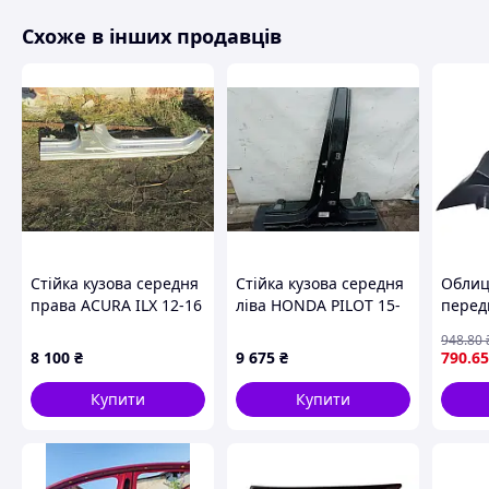
Схоже в інших продавців
Стійка кузова середня
Стійка кузова середня
Облиц
права ACURA ILX 12-16
ліва HONDA PILOT 15-
передк
04631-TX6-A00ZZ
04645-TG7-A01ZZ
21214
948
.80
ТАЙГА
8 100
₴
9 675
₴
790
.65
(под н
41891
Купити
Купити