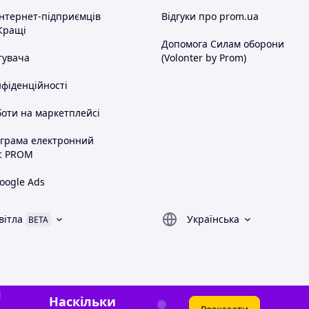
інтернет-підприємців
Відгуки про prom.ua
Кращі
Допомога Силам оборони
тувача
(Volonter by Prom)
нфіденційності
оти на маркетплейсі
ограма електронний
с PROM
oogle Ads
вітла
Українська
BETA
Наскільки