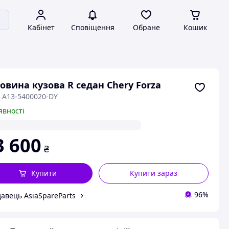
Кабінет
Сповіщення
Обране
Кошик
овина кузова R седан Chery Forza
: A13-5400020-DY
явності
3 600
₴
Купити
Купити зараз
96%
авець AsiaSpareParts