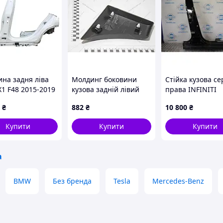
ина задня ліва
Молдинг боковини
Стійка кузова с
1 F48 2015-2019
кузова задній лівий
права INFINITI
436123
Renault Master III (10)
FX/QX70 S51 08-
₴
882
₴
10 800
₴
(768F20004R) Renault
76514-1CA0A
Купити
Купити
Купити
а
BMW
Без бренда
Tesla
Mercedes-Benz