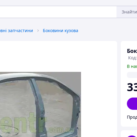
Знайти
овні запчастини
Боковини кузова
Бок
Код
В на
3
Прод