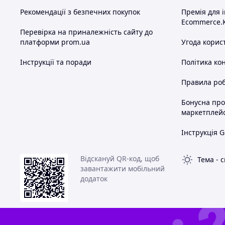
Рекомендації з безпечних покупок
Премія для 
Ecommerce.
Перевірка на приналежність сайту до
платформи prom.ua
Угода корис
Інструкції та поради
Політика ко
Правила роб
Бонусна пр
маркетплей
Інструкція G
Відскануй QR-код, щоб
Тема
-
с
завантажити мобільний
додаток