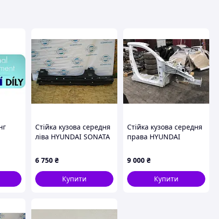
нг
Стійка кузова середня
Стійка кузова середня
ліва HYUNDAI SONATA
права HYUNDAI
YF 10-14 71312-3QD00
TUCSON TL 15-20
71120-D3A01
6 750
₴
9 000
₴
Купити
Купити