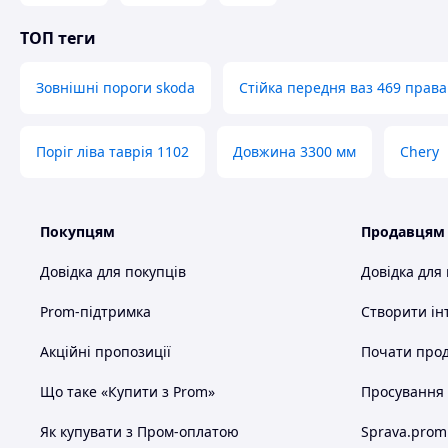
ТОП теги
Зовнішні пороги skoda
Стійка передня ваз 469 права
Поріг ліва таврія 1102
Довжина 3300 мм
Chery
Покупцям
Продавцям
Довідка для покупців
Довідка для
Prom-підтримка
Створити ін
Акційні пропозиції
Почати прод
Що таке «Купити з Prom»
Просування в
Як купувати з Пром-оплатою
Sprava.prom