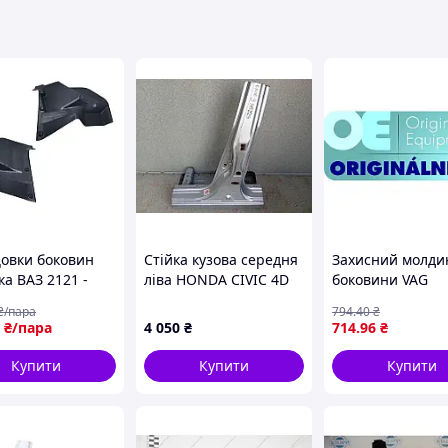
овки боковин
Стійка кузова середня
Захисний молди
а ВАЗ 2121 -
ліва HONDA CIVIC 4D
боковини VAG
 НИВА УРБАН,
06-11 64620-SNA-A00ZZ
5P08539839B9
₴/пара
794
.40
₴
 левая+правая
₴/пара
4 050
₴
714
.96
₴
оги) (Украина) ГС
Купити
Купити
Купити