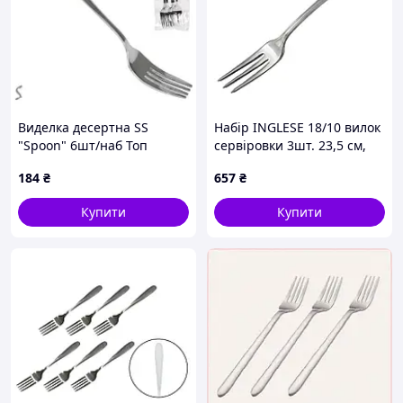
Виделка десертна SS
Набір INGLESE 18/10 вилок
"Spoon" 6шт/наб Топ
сервіровки 3шт. 23,5 см,
продаж!
нержавіюча сталь mz487-3
184
₴
657
₴
MAZHURA
Купити
Купити