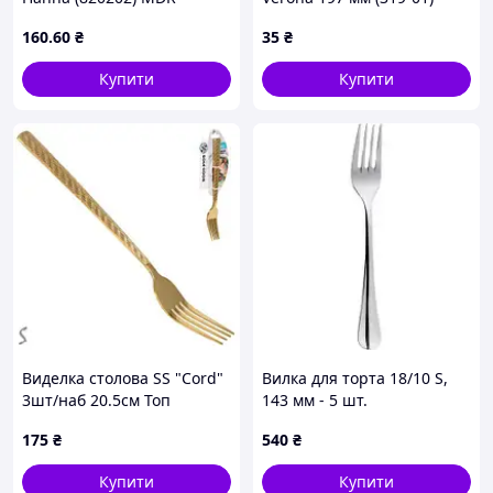
160
.60
₴
35
₴
Купити
Купити
Виделка столова SS "Cord"
Вилка для торта 18/10 S,
3шт/наб 20.5см Топ
143 мм - 5 шт.
продаж!
175
₴
540
₴
Купити
Купити