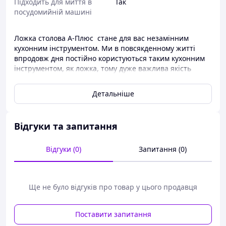
Підходить для миття в
Так
посудомийній машині
Ложка столова А-Плюс стане для вас незамінним
кухонним інструментом. Ми в повсякденному житті
впродовж дня постійно користуються таким кухонним
інструментом, як ложка, тому дуже важлива якість
ложок.
Детальніше
Ложка столова А-Плюс виготовлена з неіржавкої сталі з
харчовим допуском. Це означає, що в процесі
експлуатації ложка не піддається корозії та
використанню такої ложки стане абсолютно безпечним
Відгуки та запитання
для вас. До того ж хотілося б зазначити стильний і
сучасний дизайн такої ложки, малюнок із золотим
Відгуки (0)
Запитання (0)
напиленням.
Ложки ви завжди зможете придбати в нашому
інтернет-магазині allens.com.ua за найнижчими
Ще не було відгуків про товар у цього продавця
цінами.
Поставити запитання