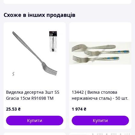
Схоже в інших продавців
Виделка десертна 3шт SS
13442 ( Вилка столова
Gracia 15см R91698 ТМ
нержавіюча сталь) - 50 шт.
STENSON
25
.53
₴
1 974
₴
Купити
Купити