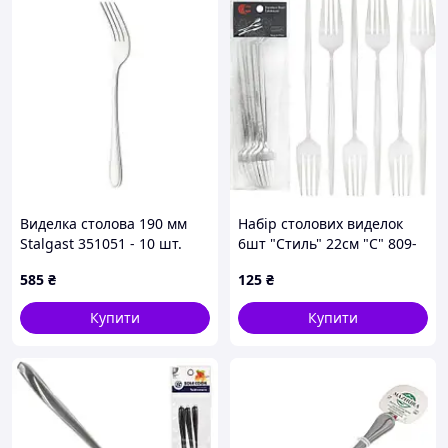
Виделка столова 190 мм
Набір столових виделок
Stalgast 351051 - 10 шт.
6шт "Стиль" 22см "C" 809-
Код/Артикул351051
BF
585
₴
125
₴
Купити
Купити