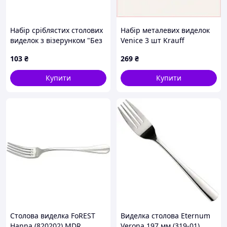
Набір сріблястих столових
Набір металевих виделок
виделок з візерунком "Без
Venice 3 шт Krauff
малюнка" (6шт) (87757)
8819H27X5X
103
₴
269
₴
Купити
Купити
Столова виделка FoREST
Виделка столова Eternum
Hanna (820202) MDR
Verona 197 мм (319-01)