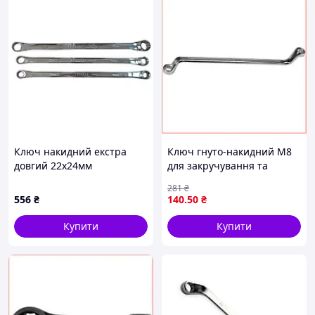
Ключ накидний екстра
Ключ гнуто-накидний М8
довгий 22x24мм
для закручування та
ROCKFORCE RF-7602224
відкручування гайок болтів
281
₴
кріпильних виробів
556
₴
140
.50
₴
Купити
Купити