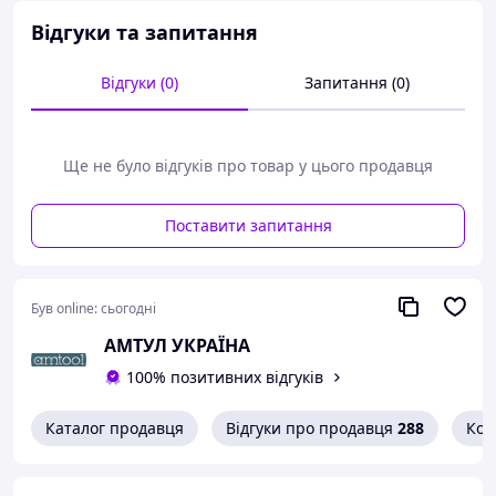
оливі
Відгуки та запитання
Технічні характеристики:
Відгуки (0)
Запитання (0)
Розмір під ключ: 14 мм
Стандарт на ізоляцію: IEC 60900 DIN EN 60900
Довжина l max*: 195 мм
Ширина головки b max*: 23 мм
Ще не було відгуків про товар у цього продавця
Товщина головки a max*: 12 мм
Висота вигину h max*: 24 мм
Вага: 147 гр.
Поставити запитання
Knipex, Германия
Був online:
сьогодні
АМТУЛ УКРАЇНА
100% позитивних відгуків
Каталог продавця
Відгуки про продавця
288
Кон