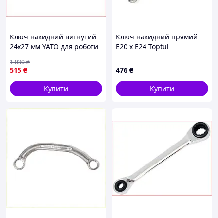
Ключ накидний вигнутий
Ключ накидний прямий
24х27 мм YATO для роботи
E20 x E24 Toptul
з болтами та гайками з
1 030
₴
високим захопленням
515
₴
476
₴
Купити
Купити