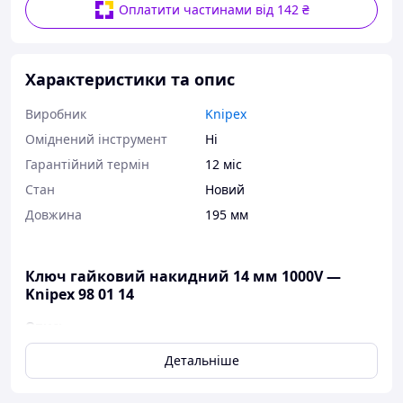
Оплатити частинами від 142 ₴
Характеристики та опис
Виробник
Knipex
Оміднений інструмент
Ні
Гарантійний термін
12 міс
Стан
Новий
Довжина
195 мм
Ключ гайковий накидний 14 мм 1000V —
Knipex 98 01 14
Опис:
Накидне кільце з відгином
Детальніше
Базовий інструмент хромований
Хром-ванадієва сталь, кована, загартована в