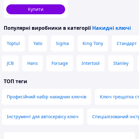
Купити
Популярні виробники
в категорії
Накидні ключі
Toptul
Yato
Sigma
King Tony
Стандарт
JCB
Hans
Forsage
Intertool
Stanley
ТОП теги
Професійний набір накидних ключів
Ключ трещотка с
Інструмент для автосервісу ключ
Спеціалізований інст