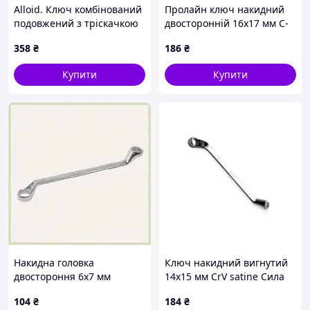
Alloid. Ключ комбінований
Пролайн ключ накидний
подовжений з тріскачкою
двосторонній 16х17 мм С-
18 мм. L417 мм.
форма, KP821H8383
358
₴
186
₴
Купити
Купити
Накидна головка
Ключ накидний вигнутий
двостороння 6х7 мм
14х15 мм CrV satine Сила
Пролін для майстерень,
104
₴
184
₴
8218C37TX1