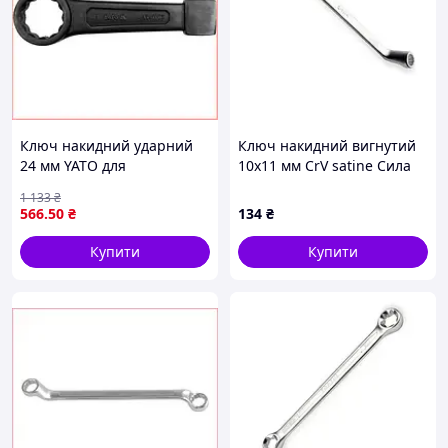
Ключ накидний ударний
Ключ накидний вигнутий
24 мм YATO для
10х11 мм CrV satine Сила
професійного
1 133
₴
використання
566
.50
₴
134
₴
закручування та
відкручування гайок
Купити
Купити