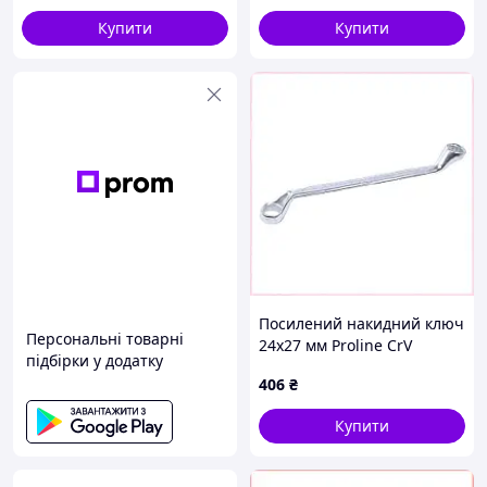
Купити
Купити
Посилений накидний ключ
Персональні товарні
24х27 мм Proline CrV
підбірки у додатку
82183EP77
406
₴
Купити