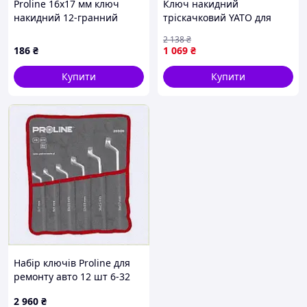
Proline 16х17 мм ключ
Ключ накидний
накидний 12-гранний
тріскачковий YATO для
вигнутий, A821B8383
роботи з гайками та
2 138
₴
болтами 10x13 17x19 мм
186
₴
1 069
₴
200 мм CrV
Купити
Купити
Набір ключів Proline для
ремонту авто 12 шт 6-32
мм, 8218E317P
2 960
₴