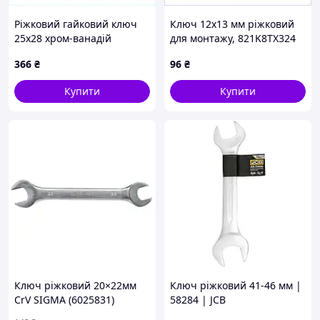
Ріжковий гайковий ключ
Ключ 12х13 мм ріжковий
25х28 хром-ванадій
для монтажу, 821K8TX324
Пролайн, 8218KA333
366
₴
96
₴
Купити
Купити
Ключ ріжковий 20×22мм
Ключ ріжковий 41-46 мм |
CrV SIGMA (6025831)
58284 | JCB