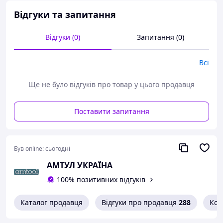
оливі
Відгуки та запитання
Технічні характеристики:
Відгуки (0)
Запитання (0)
Розмір під ключ: 3/8"
Стандарт на ізоляцію: IEC 60900 DIN EN 60900
Довжина l max*: 108 мм
Всі
Ширина головки b max*: 27 мм
Товщина головки a max*: 5.0 мм
Ще не було відгуків про товар у цього продавця
Вага: 37 г.
Knipex, Германия
Поставити запитання
Був online:
сьогодні
АМТУЛ УКРАЇНА
100% позитивних відгуків
Каталог продавця
Відгуки про продавця
288
Кон