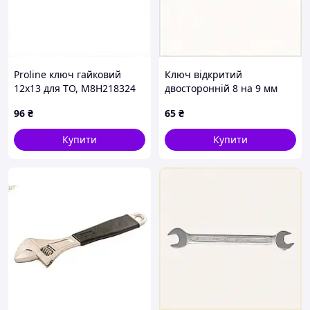
Proline ключ гайковий
Ключ відкритий
12х13 для ТО, M8H218324
двосторонній 8 на 9 мм
матовий 821832B1BC
96
₴
65
₴
Купити
Купити