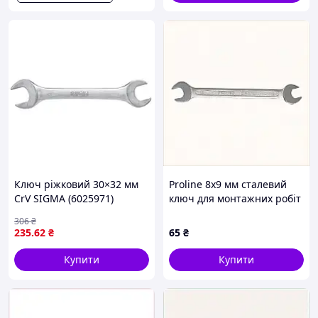
Ключ ріжковий 30×32 мм
Proline 8х9 мм сталевий
CrV SIGMA (6025971)
ключ для монтажних робіт
82183C2H1
306
₴
235
.62
₴
65
₴
Купити
Купити