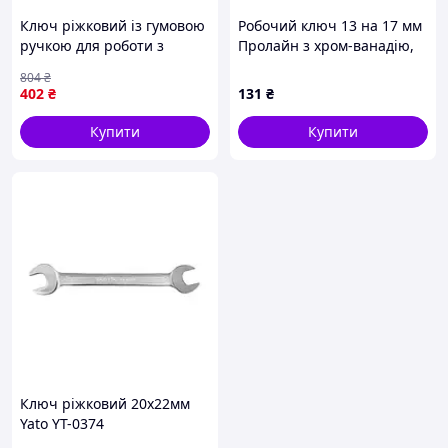
Ключ ріжковий із гумовою
Робочий ключ 13 на 17 мм
ручкою для роботи з
Пролайн з хром-ванадію,
кріпленням з
CA8218325
804
₴
інструментальної сталі 250
402
₴
131
₴
мм
Купити
Купити
Ключ ріжковий 20х22мм
Yato YT-0374