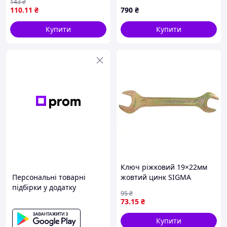
143
₴
110
.11
₴
790
₴
Купити
Купити
Ключ ріжковий 19×22мм
Персональні товарні
жовтий цинк SIGMA
підбірки у додатку
(6025221)
95
₴
73
.15
₴
Купити