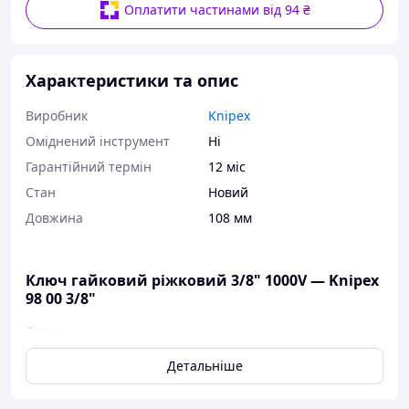
Оплатити частинами від 94 ₴
Характеристики та опис
Виробник
Knipex
Оміднений інструмент
Ні
Гарантійний термін
12 міс
Стан
Новий
Довжина
108 мм
Ключ гайковий ріжковий 3/8" 1000V — Knipex
98 00 3/8"
Опис:
Головка нахилена під кутом 15°
Детальніше
Базовий інструмент хромований
Хром-ванадієва сталь, кована, загартована в