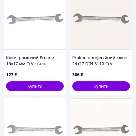
Ключ ріжковий Proline
Proline професійний ключ
16х17 мм CrV сталь
24х27 DIN 3110 CrV
B821E8M327
821833EH2C
127
₴
306
₴
Купити
Купити