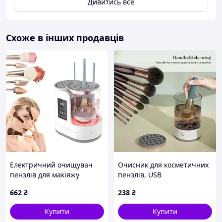
Дивитись все
Схоже в інших продавців
Електричний очищувач
Очисник для косметичних
пензлів для макіяжу
пензлів, USB
Electric makeup brush
662
₴
238
₴
cleaner
Купити
Купити