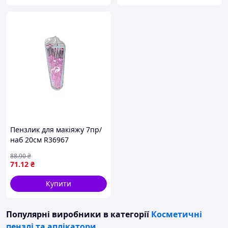
Пензлик для макіяжу 7пр/
наб 20см R36967
88
.90
₴
71
.12
₴
Купити
Популярні виробники
в категорії
Косметичні
пензлі та аплікатори