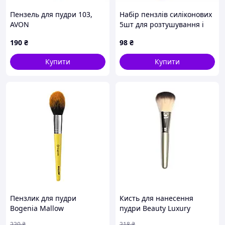
Пензель для пудри 103,
Набір пензлів силіконових
AVON
5шт для розтушування і
моделювання
190
₴
98
₴
Купити
Купити
Пензлик для пудри
Кисть для нанесення
Bogenia Mallow
пудри Beauty Luxury
Powder Brush MA-01
220
₴
218
₴