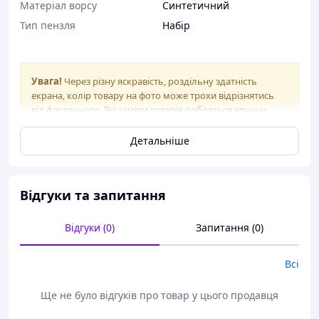
Матеріал ворсу
Синтетичний
Тип пензля
Набір
Увага!
Через різну яскравість, роздільну здатність
екрана, колір товару на фото може трохи відрізнятись
від фактичного. Всі заміри товарів робляться вручну,
тому допустимо незначне відхилення розміру. Дякуємо
за розуміння!
Детальніше
У наборі 15 кісточок
Матеріал ручок - пластик
Відгуки та запитання
Матеріал ворсу - нейлон
Відгуки (0)
Запитання (0)
Всі
Ще не було відгуків про товар у цього продавця