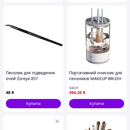
Пензлик для підведення
Портативний очисник для
очей Zoreya 857
пензликів MAKEUP BRUSH
CLEANER ART 9516 (50)
540
₴
48
₴
394
.20
₴
Купити
Купити