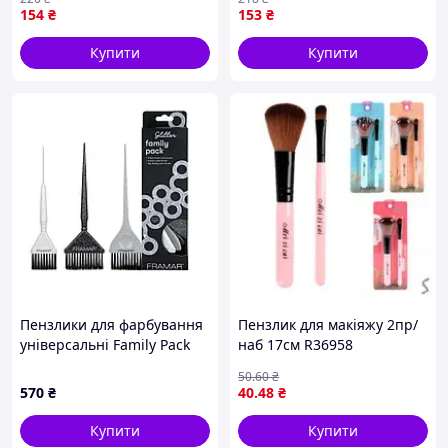
154
₴
153
₴
Купити
Купити
Пензлики для фарбування
Пензлик для макіяжу 2пр/
універсальні Family Pack
наб 17см R36958
Brush Set Glitter
50
.60
₴
570
₴
40
.48
₴
Купити
Купити