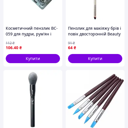
Косметичний пензлик BC-
Пензлик для макіяжу брів і
059 для пудри, рум'ян і
повік двосторонній Beauty
бронзера (3×12,5 см)
Luxury Double Eyeshadow
112
₴
91
₴
Brush MA-17
106
.40
₴
64
₴
Купити
Купити